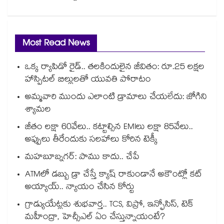
Most Read News
ఒక్క ర్యాపిడో రైడ్.. తలకిందులైన జీవితం: రూ.25 లక్షల
హాస్పిటల్ బిల్లులతో యువతి పోరాటం
అమ్మవారి ముందు ఎలాంటి డ్రామాలు చేయలేదు: జోగిని
శ్యామల
జీతం లక్షా 60వేలు.. కట్టాల్సిన EMIలు లక్షా 85వేలు..
అప్పులు తీరేందుకు సలహాలు కోరిన టెక్కీ
మహబూబ్నగర్: పాము కాదు.. చేపే
ATMలో డబ్బు డ్రా చేస్తే క్యాష్ రాకుండానే అకౌంట్లో కట్
అయ్యాయ్.. న్యాయం చేసిన కోర్టు
గ్రాడ్యుయేట్లకు శుభవార్త.. TCS, విప్రో, ఇన్ఫోసిస్, టెక్
మహీంద్రా, హెచ్సీఎల్ ఏం చేస్తున్నాయంటే?