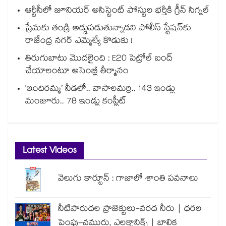
ఆర్టీసీలో జూనియర్ అసిస్టెంట్‌‌ పోస్టుల భర్తీకి గ్రీన్‌‌ సిగ్నల్
ప్రేమకు తండ్రి అడ్డుపడుతున్నాడని పోలీస్ స్టేషన్⁪కు
రాజేంద్ర నగర్ ఎమ్మెల్యే కొడుకు !
తిరుగుబాటు మొదలైంది : E20 పెట్రోల్ బంద్
చేయాలంటూ అసెంబ్లీ తీర్మానం
‘ఇందిరమ్మ’ నీడలో.. వాసాలమర్రి.. 143 ఇండ్లు
మంజూరు.. 78 ఇండ్లు కంప్లీట్
Latest Videos
వెలుగు కార్టూన్ : గాజాలో శాంతి పవనాలు
నీటిపారుదల ప్రాజెక్టులు-వరద నీరు | ధరల
పెంపు-చమురు, ఎలక్ట్రానిక్స్ | బాలిక