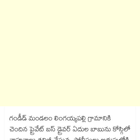
గండీడ్​ మండలం లింగయ్యపల్లి గ్రామానికి
చెందిన ప్రైవేట్​ బస్​ డ్రైవర్​ ఏదుల బాబును కోస్గిలో