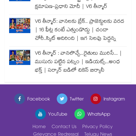
క్షమాపణ-ప్రధాని మోదీ | V6 తీన్మార్
V6 తీన్మార్: వానలకు బ్రేక్.. ప్రాజెక్టులకు వరద
| 16 ఫీట్ల కంటే ఎత్తుండొద్దు | చందా
చోరీ..స్కిట్ అదిరింది | ఇగ సెలవు పెద్దన్న
V6 తీన్మార్ : వానలొచ్చే...రైతులు మురిసే... |
ముసురు పట్టిన పట్నం | ఇడియట్స్...అంధ
భక్త్ | సర్కార్ బడిలో చికెన్ బిర్యానీ
Facebook
Twitter
Instagram
YouTube
WhatsApp
Home
Contact Us
Privacy Policy
Grievance Redressal
Telugu News