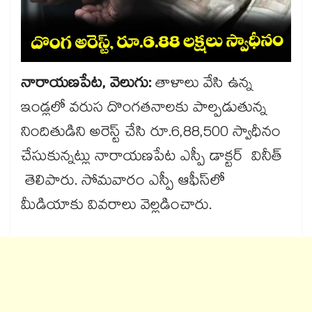
నారాయణపేట, వెలుగు:
తాళాలు వేసి ఉన్న
ఇండ్లలో వరుస దొంగతనాలకు పాల్పడుతున్న
నిందితుడిని అరెస్ట్​ చేసి రూ.6,88,500 స్వాధీనం
చేసుకున్నట్లు నారాయణపేట ఎస్పీ డాక్టర్ వినీత్
తెలిపారు. సోమవారం ఎస్పీ ఆఫీస్​లో
మీడియాకు వివరాలు వెల్లడించారు.