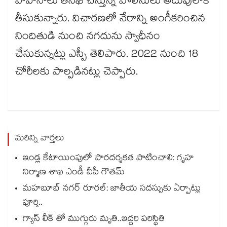
వాహనాలు తనిఖీ చేస్తున్న పోలీసులు అదుపులోకి
తీసుకున్నారు. విచారణలో నేరాన్ని అంగీకరించిన
నిందితుడి నుంచి నగదును స్వాధీనం
చేసుకున్నట్లు ఎస్పీ తెలిపారు. 2022 నుంచి 18
చోరీలకు పాల్పడినట్లు చెప్పారు.
మరిన్ని వార్తలు
ఇండ్ల కేటాయింపులో పారదర్శకత పాటించాలి: గృహ
నిర్మాణ శాఖ ఎండీ వీపీ గౌతమ్
మహబూబ్ నగర్ రూరల్: జాతీయ సదస్సుకు ఏర్పాట్లు
పూర్తి..
గ్యాస్ లీక్ తో ముగ్గురు మృతి..ఇద్దరి పరిస్థితి