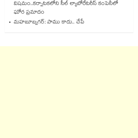
విషమం..కర్నాటకలోని సీల్ ల్యాబోరేటరీస్ కంపెనీలో
ఘోర ప్రమాదం
మహబూబ్నగర్: పాము కాదు.. చేపే