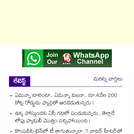
మరిన్ని వార్తలు
లేటెస్ట్
ఏమన్నా టాలెంటా.. ఏమన్నా విజనా.. రూ.4వేల 200
కోట్ల రోడ్డును ఫ్యాన్లతో ఆరబెడుతున్నరు !
ఉక్క పోస్తుందని ఏసీ గదిలో పండుకున్నరు.. తెల్లారే
లోపు ఫ్యామిలీ మొత్తం సచ్చిపోయింది !
కొంపదీసి ట్రైన్⁬లో టీ తాగుతున్నారా..? వాటర్ హీటర్⁭⁭తో