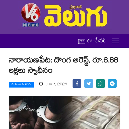
ఈ-పేపర్
నారాయణపేట: దొంగ అరెస్ట్, రూ.6.88
లక్షలు స్వాధీనం
July 7, 2026
మహబూబ్ నగర్