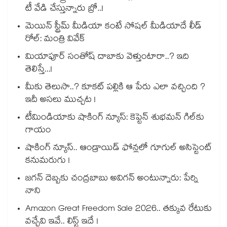
టీ వేడి చేస్తున్నారు బ్రో..!
మెయిన్ స్ట్రీమ్ మీడియా కంటే సోషల్ మీడియాదే లీడ్
రోల్: మంత్రి వివేక్
మియాపూర్ సంతోష్ దాబాకు వెళ్తుంటారా..? ఇది
తెలిస్తే...!
మీకు తెలుసా..? కూకట్ పల్లికి ఆ పేరు ఎలా వచ్చింది ?
ఇదీ అసలు ముచ్చట !
టీమిండియాకు షాకింగ్ న్యూస్: కెప్టెన్ శుభమన్ గిల్‎కు
గాయం
షాకింగ్ న్యూస్.. ఆండ్రాయిడ్ ఫోన్లలో గూగుల్ అసిస్టెంట్
కనుమరుగు !
జగన్ దెబ్బకు చంద్రబాబు అవిగన్ అంటున్నారు: పేర్ని
నాని
Amazon Great Freedom Sale 2026.. తక్కువ రేటుకు
వచ్చేవి ఇవే.. లిస్ట్ ఇదే !