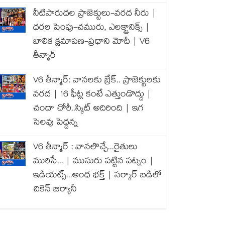
నీటిపారుదల ప్రాజెక్టులు-వరద నీరు |
ధరల పెంపు-చమురు, ఎలక్ట్రానిక్స్ |
బాలిక క్షమాపణ-ప్రధాని మోదీ | V6
తీన్మార్
V6 తీన్మార్: వానలకు బ్రేక్.. ప్రాజెక్టులకు
వరద | 16 ఫీట్ల కంటే ఎత్తుండొద్దు |
చందా చోరీ..స్కిట్ అదిరింది | ఇగ
సెలవు పెద్దన్న
V6 తీన్మార్ : వానలొచ్చే...రైతులు
మురిసే... | ముసురు పట్టిన పట్నం |
ఇడియట్స్...అంధ భక్త్ | సర్కార్ బడిలో
చికెన్ బిర్యానీ