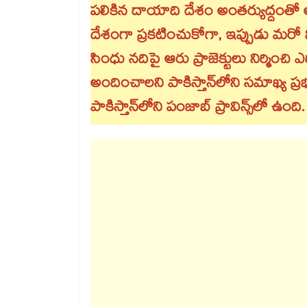
పలికిన దాయాది దేశం అంతర్యుద్ధంతో అల్
దేశంగా ప్రకటించుకోగా, ఇప్పుడు మరో 
సింధు నదిపై ఆరు ప్రాజెక్టులు నిర్మించి 
అందించాలని పాకిస్తాన్⁬లోని సమాఖ్య ప్రభ
పాకిస్తాన్⁬లోని పంజాబ్ ప్రావిన్స్⁬లో ఉంది.