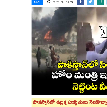
May 21, 2025
విదేశం
పాకిస్తాన్⁬లో ఉద్రిక్త పరిస్థితులు నెల