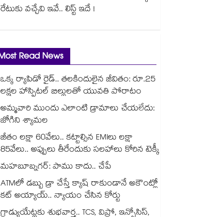
రేటుకు వచ్చేవి ఇవే.. లిస్ట్ ఇదే !
Most Read News
ఒక్క ర్యాపిడో రైడ్.. తలకిందులైన జీవితం: రూ.25
లక్షల హాస్పిటల్ బిల్లులతో యువతి పోరాటం
అమ్మవారి ముందు ఎలాంటి డ్రామాలు చేయలేదు:
జోగిని శ్యామల
జీతం లక్షా 60వేలు.. కట్టాల్సిన EMIలు లక్షా
85వేలు.. అప్పులు తీరేందుకు సలహాలు కోరిన టెక్కీ
మహబూబ్నగర్: పాము కాదు.. చేపే
ATMలో డబ్బు డ్రా చేస్తే క్యాష్ రాకుండానే అకౌంట్లో
కట్ అయ్యాయ్.. న్యాయం చేసిన కోర్టు
గ్రాడ్యుయేట్లకు శుభవార్త.. TCS, విప్రో, ఇన్ఫోసిస్,