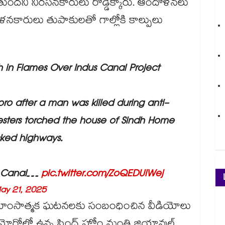
తుందని నిరసనకారులు రోడ్డెక్కారు. ఆందోళనలు
ళనకారులు తుపాకులతో గాల్లోకి కాల్పులు
h in Flames Over Indus Canal Project
oro after a man was killed during anti-
esters torched the house of Sindh Home
cked highways.
an Canal…
pic.twitter.com/ZoQEDUlWej
ay 21, 2025
. ఈ హింసాత్మక ఘటనలకు సంబంధించిన వీడియోలు