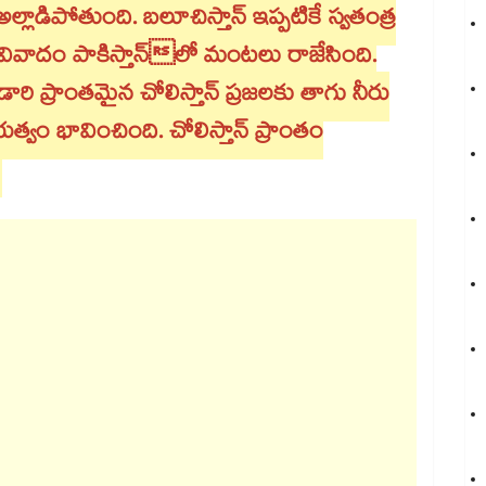
లాడిపోతుంది. బలూచిస్తాన్ ఇప్పటికే స్వతంత్ర
వివాదం పాకిస్తాన్⁬లో మంటలు రాజేసింది.
ఎడారి ప్రాంతమైన చోలిస్తాన్⁬ ప్రజలకు తాగు నీరు
ుత్వం భావించింది. చోలిస్తాన్ ప్రాంతం