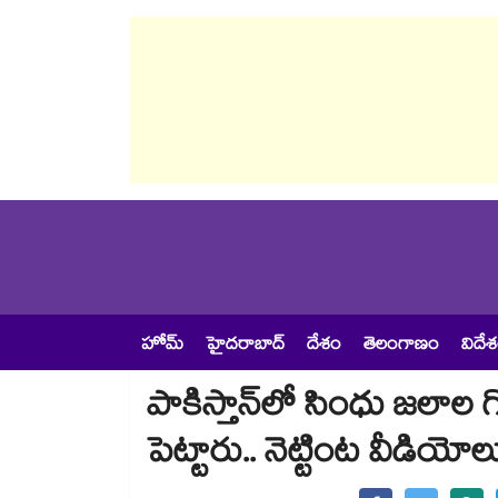
హోమ్
హైదరాబాద్
దేశం
తెలంగాణం
విదే
పాకిస్తాన్⁬లో సింధు జలాల 
పెట్టారు.. నెట్టింట వీడియోల