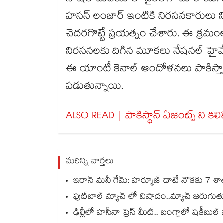
సోషల్ మీడియాలో వైరల్⁬గా మారాయి. 
హసన్ లంజార్ ఇంటికి నిరసనకారులు ని
చెదరగొట్టే ప్రయత్నం చేశారు. ఈ క్ర
నిరసనలకు దిగిన మూకలు నేషనల్ హైవేపై
ఈ యాంటీ కెనాల్ ఆందోళనలు పాకిస్తాన్⁬
పడుతున్నాయి.
ALSO READ | పాకిస్థాన్ ఏజెంట్స్ ని కలిసి
మరిన్ని వార్తలు
ఇరాన్ మనీ గేమ్: హర్మూజ్ దాటే నౌకకు 7 శాతం
ఫుట్‌బాల్ మ్యాచ్ లో విషాదం..మ్యాచ్ జరు
ఢిల్లీలో హసీనా ప్రెస్ మీట్.. బంగ్లాలో షకీ