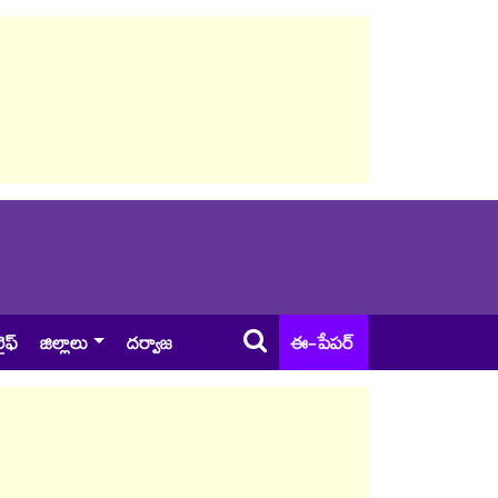
ైఫ్
జిల్లాలు
దర్వాజ
ఈ-పేపర్