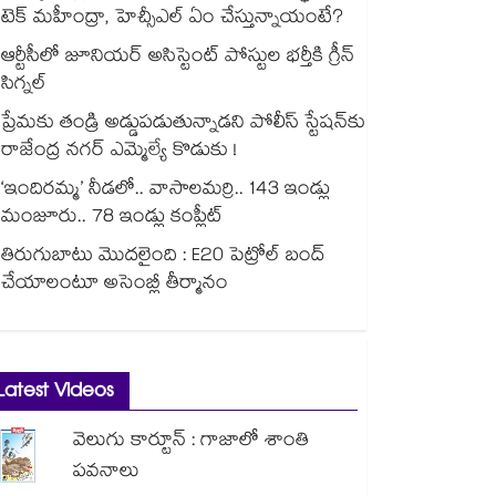
టెక్ మహీంద్రా, హెచ్సీఎల్ ఏం చేస్తున్నాయంటే?
ఆర్టీసీలో జూనియర్ అసిస్టెంట్‌‌ పోస్టుల భర్తీకి గ్రీన్‌‌
సిగ్నల్
ప్రేమకు తండ్రి అడ్డుపడుతున్నాడని పోలీస్ స్టేషన్⁪కు
రాజేంద్ర నగర్ ఎమ్మెల్యే కొడుకు !
‘ఇందిరమ్మ’ నీడలో.. వాసాలమర్రి.. 143 ఇండ్లు
మంజూరు.. 78 ఇండ్లు కంప్లీట్
తిరుగుబాటు మొదలైంది : E20 పెట్రోల్ బంద్
చేయాలంటూ అసెంబ్లీ తీర్మానం
Latest Videos
వెలుగు కార్టూన్ : గాజాలో శాంతి
పవనాలు