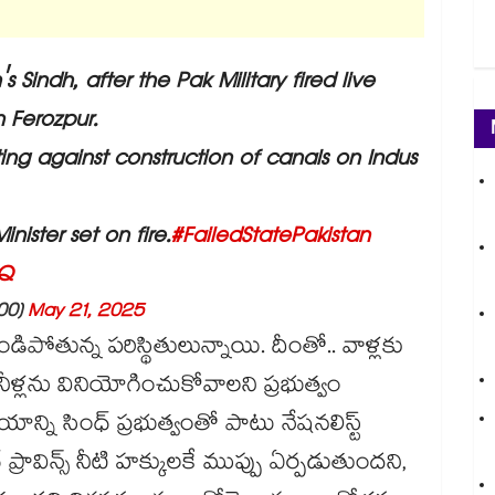
's Sindh, after the Pak Military fired live
 Ferozpur.
ing against construction of canals on Indus
ister set on fire.
#FailedStatePakistan
FQ
000)
May 21, 2025
ండిపోతున్న పరిస్థితులున్నాయి. దీంతో.. వాళ్లకు
ీళ్లను వినియోగించుకోవాలని ప్రభుత్వం
యాన్ని సింధ్ ప్రభుత్వంతో పాటు నేషనలిస్ట్
 ప్రావిన్స్ నీటి హక్కులకే ముప్పు ఏర్పడుతుందని,