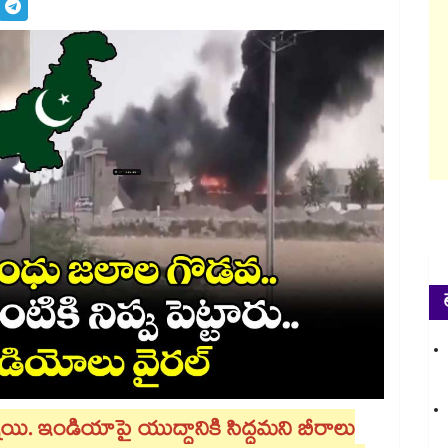
కొన్నాయి. ఇండియాపై యుద్ధానికి సిద్ధమని బీరాలు