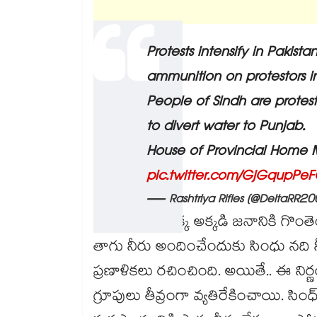
Protests intensify in Pakistan
ammunition on protestors in
People of Sindh are protest
to divert water to Punjab.
House of Provincial Home Min
pic.twitter.com/GjGqupPe
— Rashtriya Rifles (@DeltaRR2
తాగునీళ్లు దొరక్క అక్కడి జనానికి గొంతె
తాగు నీరు అందించేందుకు సింధు నది న
ప్రణాళికలు రచించింది. అయితే.. ఈ నిర్ణ
గ్రూపులు తీవ్రంగా వ్యతిరేకించాయి. సింధ్