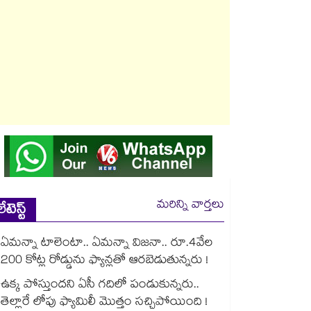
మరిన్ని వార్తలు
లేటెస్ట్
ఏమన్నా టాలెంటా.. ఏమన్నా విజనా.. రూ.4వేల
200 కోట్ల రోడ్డును ఫ్యాన్లతో ఆరబెడుతున్నరు !
ఉక్క పోస్తుందని ఏసీ గదిలో పండుకున్నరు..
తెల్లారే లోపు ఫ్యామిలీ మొత్తం సచ్చిపోయింది !