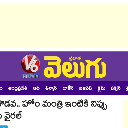
శం
ఆంధ్రప్రదేశ్
ఆట
తీన్మార్
టాకీస్
బిజినెస్
క్రైమ్
సక్సెస్
ల
గొడవ.. హోం మంత్రి ఇంటికి నిప్పు
ు వైరల్