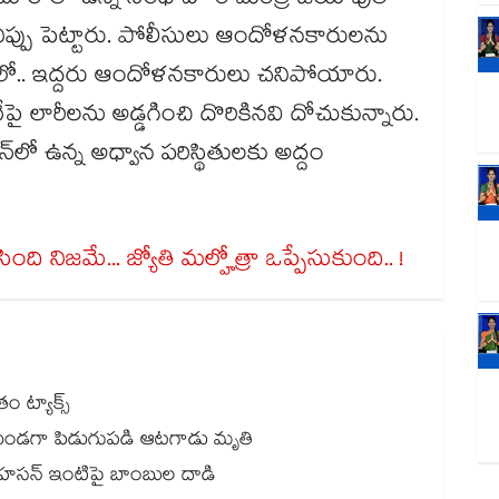
మోరోలో ఉన్న సింధ్ హోం మంత్రి జియావుల్
ప్పు పెట్టారు. పోలీసులు ఆందోళనకారులను
మంలో.. ఇద్దరు ఆందోళనకారులు చనిపోయారు.
 లారీలను అడ్డగించి దొరికినవి దోచుకున్నారు.
లో ఉన్న అధ్వాన పరిస్థితులకు అద్దం
ంది నిజమే... జ్యోతి మల్హోత్రా ఒప్పేసుకుంది.. !
 ట్యాక్స్
గుతుండగా పిడుగుపడి ఆటగాడు మృతి
బుల్ హసన్ ఇంటిపై బాంబుల దాడి