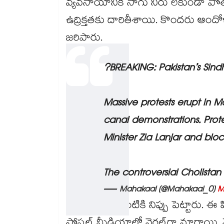
వ్యవసాయానికి సాగు నీరు లేకుండా పో
ఉద్రిక్తతకు దారితీశాయి. కొందరు ఆందో
జరిపారు.
?BREAKING: Pakistan’s Sind
Massive protests erupt in M
canal demonstrations. Prot
Minister Zia Lanjar and blo
The controversial Cholist
— Mahakaal (@Mahakaal_0)
M
హోం మంత్రి ఇంటికి నిప్పు పెట్టారు