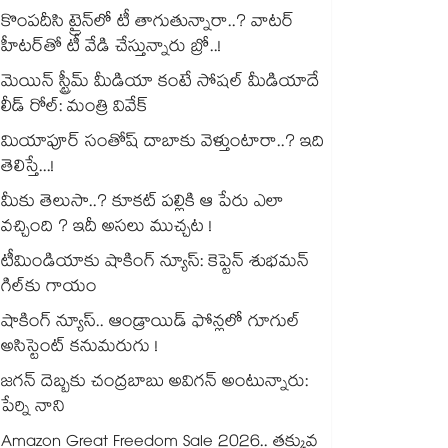
కొంపదీసి ట్రైన్⁬లో టీ తాగుతున్నారా..? వాటర్
హీటర్⁭⁭తో టీ వేడి చేస్తున్నారు బ్రో..!
మెయిన్ స్ట్రీమ్ మీడియా కంటే సోషల్ మీడియాదే
లీడ్ రోల్: మంత్రి వివేక్
మియాపూర్ సంతోష్ దాబాకు వెళ్తుంటారా..? ఇది
తెలిస్తే...!
మీకు తెలుసా..? కూకట్ పల్లికి ఆ పేరు ఎలా
వచ్చింది ? ఇదీ అసలు ముచ్చట !
టీమిండియాకు షాకింగ్ న్యూస్: కెప్టెన్ శుభమన్
గిల్‎కు గాయం
షాకింగ్ న్యూస్.. ఆండ్రాయిడ్ ఫోన్లలో గూగుల్
అసిస్టెంట్ కనుమరుగు !
జగన్ దెబ్బకు చంద్రబాబు అవిగన్ అంటున్నారు:
పేర్ని నాని
Amazon Great Freedom Sale 2026.. తక్కువ