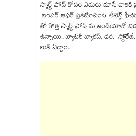
స్మార్ట్ ఫోన్ కోసం ఎదురు చూసే వారికి
బంపర్ ఆఫర్ ప్రకటించింది. లేటెస్ట్ ఫీచర్ల
తో కొత్త స్మార్ట్ ఫోన్ ను ఇండియాలో వ
ఉన్నాయి.. బ్యాటరీ బ్యాకప్, ధర, స్టోరేజ
లుక్ ఏద్దాం..