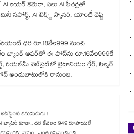
ల్ AI రియర్ కెమెరా, పలు AI ఫీచర్లతో
సపోర్ట్, AI టెక్స్ట్ స్కానర్, యాంటీ థెఫ్ట్
వేరియంట్ ధర రూ.18వేల999 నుంచి
వేల బ్యాంక్ ఆఫర్‌తో ఈ ఫోన్‌ను రూ.16వేల999కే
, రియల్‌మీ వెబ్‌సైట్‌లో టైటానియం గ్లేర్, సిల్వర్
ర్ట్ ఫోన్ అందుబాటులోకి రానుంది.
్ అసిస్టెంట్ కనుమరుగు !
ైల్.. AI బ్యాటరీ కూడా.. ధర కేవలం 949 రూపాయలే !
్ కస్టమర్లకు పాపం.. ఎంత కష్టమొచ్చింది..!