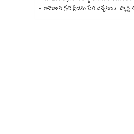
అమెజాన్ గ్రేట్ ఫ్రీడమ్ సేల్ వచ్చేసింది : స్మార్ట్ ఫోన