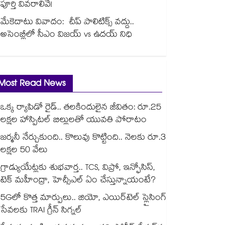
పూర్తి వివరాలివే!
మేకెదాటు వివాదం: చీప్ పాలిటిక్స్ వద్దు..
అసెంబ్లీలో సీఎం విజయ్ vs ఉదయ్ నిధి
Most Read News
ఒక్క ర్యాపిడో రైడ్.. తలకిందులైన జీవితం: రూ.25
లక్షల హాస్పిటల్ బిల్లులతో యువతి పోరాటం
జర్మనీ నేర్చుకుంది.. కొలువు కొట్టింది.. నెలకు రూ.3
లక్షల 50 వేలు
గ్రాడ్యుయేట్లకు శుభవార్త.. TCS, విప్రో, ఇన్ఫోసిస్,
టెక్ మహీంద్రా, హెచ్సీఎల్ ఏం చేస్తున్నాయంటే?
5Gలో కొత్త మార్పులు.. జియో, ఎయిర్‌టెల్ స్లైసింగ్
సేవలకు TRAI గ్రీన్ సిగ్నల్