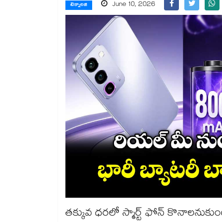
June 10, 2026
టెక్నాలజి
తక్కువ ధరలో స్మార్ట్ ఫోన్ కొనాలనుకుంట