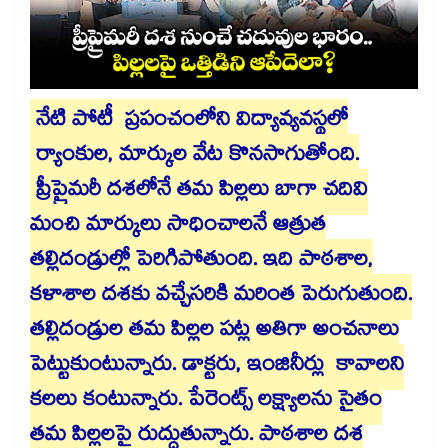
నేటి పోటీ ప్రపంచంలోని విద్యావ్యవస్థలో
ర్యాంకుల, మార్కుల వేట కొనసాగుతోంది.
ప్రీప్రైమరీ దశలోనే తమ పిల్లలు బాగా చదివి
మంచి మార్కులు సాధించాలనే ఆత్రుత
తల్లిదండ్రుల్లో పెరిగిపోతుంది. ఇది పాఠశాల,
కళాశాల దశకు వచ్చేసరికి మరింత పెరుగుతుంది.
తల్లిదండ్రుల తమ పిల్లల పట్ల అతిగా అంచనాలు
పెట్టుకుంటున్నారు. డాక్టరు, ఇంజినీర్లు కావాలని
కలలు కంటున్నారు. పేరెంట్స్ లక్ష్యాలను సైతం
తమ పిల్లలపై రుద్దుతున్నారు. పాఠశాల దశ