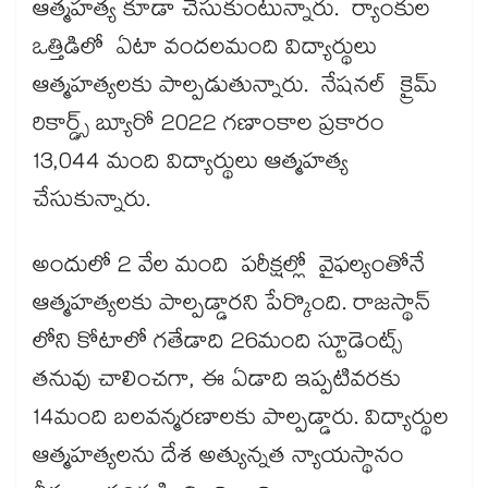
ఆత్మహత్య కూడా చేసుకుంటున్నారు. ర్యాంకుల
ఒత్తిడిలో ఏటా వందలమంది విద్యార్థులు
ఆత్మహత్యలకు పాల్పడుతున్నారు. నేషనల్‌ క్రైమ్‌
రికార్డ్స్‌ బ్యూరో 2022 గణాంకాల ప్రకారం
13,044 మంది విద్యార్థులు ఆత్మహత్య
చేసుకున్నారు.
అందులో 2 వేల మంది పరీక్షల్లో వైఫల్యంతోనే
ఆత్మహత్యలకు పాల్పడ్డారని పేర్కొంది. రాజస్థాన్​
లోని కోటాలో గతేడాది 26మంది స్టూడెంట్స్​
తనువు చాలించగా, ఈ ఏడాది ఇప్పటివరకు
14మంది బలవన్మరణాలకు పాల్పడ్డారు. విద్యార్థుల
ఆత్మహత్యలను దేశ అత్యున్నత న్యాయస్థానం