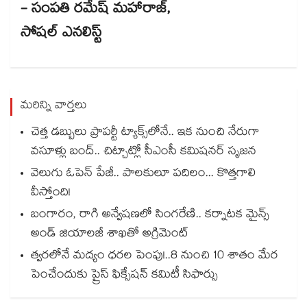
- సంపతి రమేష్ మహారాజ్,
సోషల్​ ఎనలిస్ట్​
మరిన్ని వార్తలు
చెత్త డబ్బులు ప్రాపర్టీ ట్యాక్స్⁭లోనే.. ఇక నుంచి నేరుగా
వసూళ్లు బంద్.. చిట్చాట్లో సీఎంసీ కమిషనర్ సృజన
వెలుగు ఓపెన్ పేజీ.. పాలకులూ పదిలం... కొత్తగాలి
వీస్తోంది!
బంగారం, రాగి అన్వేషణలో సింగరేణి.. కర్నాటక మైన్స్
అండ్ జియాలజీ శాఖతో అగ్రిమెంట్
త్వరలోనే మద్యం ధ‌‌ర‌‌ల పెంపు!..8 నుంచి 10 శాతం మేర
పెంచేందుకు ప్రైస్ ఫిక్సేష‌‌న్ క‌‌మిటీ సిఫార్సు