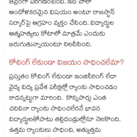
తీవ్రంగా పరిగణించింది. ఇది చాలా
ఆందోళకరమైన విషయం అంటూ రాజస్థాన్
సర్కార్​పై ఆగ్రహం వ్యక్తం చేసింది. విద్యార్థుల
ఆత్మహత్యలు కోటాలో మాత్రమే ఎందుకు
జరుగుతున్నాయంటూ నిలదీసింది.
కోచింగ్ లేకుండా విజయం సాధించలేమా?
ప్రస్తుతం కోచింగ్ లేకుండా ఇంజినీరింగ్ లేదా
వైద్య విద్య ప్రవేశ పరీక్షల్లో ర్యాంకు సాధించడం
కాదన్నట్టుగా మారింది. కొన్నిసార్లు ఎంత
చదివినా ర్యాంకు సాధించలేరనే భావన
విద్యార్థులతోపాటు తల్లిదండ్రుల్లోనూ నెలకొంది.
ఉత్తమ ర్యాంకులు సాధించి, అత్యుత్తమ