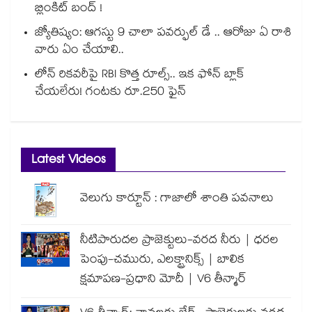
బ్లింకిట్ బంద్ !
జ్యోతిష్యం: ఆగస్టు 9 చాలా పవర్ఫుల్ డే .. ఆరోజు ఏ రాశి
వారు ఏం చేయాలి..
లోన్ రికవరీపై RBI కొత్త రూల్స్.. ఇక ఫోన్ బ్లాక్
చేయలేరు! గంటకు రూ.250 ఫైన్
Latest Videos
వెలుగు కార్టూన్ : గాజాలో శాంతి పవనాలు
నీటిపారుదల ప్రాజెక్టులు-వరద నీరు | ధరల
పెంపు-చమురు, ఎలక్ట్రానిక్స్ | బాలిక
క్షమాపణ-ప్రధాని మోదీ | V6 తీన్మార్