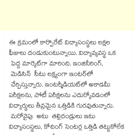
ఈ క్రమంలో కార్పొరేట్ విద్యాసంస్థలు లక్షల
ఫీజులు దండుకుంటున్నాయి. విద్యావ్యవస్థ ఒక
పెద్ద మార్కెట్​గా మారింది. ఇంజినీరింగ్,
మెడిసిన్ సీటు లక్ష్యంగా ఇంటర్​లో
చేర్పిస్తున్నారు. ఇంటర్మీడియట్​లో అకాడమీ
పరీక్షలను, పోటీ పరీక్షలను ఎదుర్కోవడంలో
విద్యార్థులు తీవ్రమైన ఒత్తిడికి గురవుతున్నారు.
మరోవైపు అటు తల్లిదండ్రులు ఇటు
విద్యాసంస్థలు, కోచింగ్ సెంటర్ల ఒత్తిడి తట్టుకోలేక