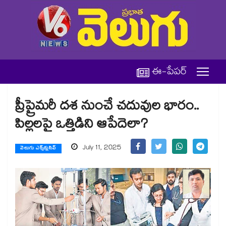
ఈ-పేపర్
ప్రీప్రైమరీ దశ నుంచే చదువుల భారం..
పిల్లలపై ఒత్తిడిని ఆపేదెలా?
July 11, 2025
వెలుగు ఎక్స్‌క్లుసివ్