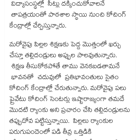
విద్యాసంస్థల్లో సీట్లు దక్కించుకోవాలనే
తాపత్రయంతో పాఠశాల స్థాయి నుంచి కోచింగ్​
కేంద్రాల్లో చేర్పిస్తున్నారు.
మరోవైపు పిల్లల శిక్షణకు పెద్ద మొత్తంలో ఖర్చు
చేస్తూ తల్లిదండ్రులు అప్పుల పాలవుతున్నారు.
శిక్షణ తీసుకోకపోతే తాము వెనకబడతామనే
భావనతో చదువులో ప్రతిభావంతులు సైతం
కోచింగ్‌ కేంద్రాల్లో చేరుతున్నారు. మరోవైపు పలు
ప్రైవేటు కోచింగ్‌ సెంటర్లు ఇష్టారాజ్యంగా తమదే
మొదటి ర్యాంకు అని ప్రచారం చేసి తల్లిదండ్రులను
తప్పుదోవ పట్టిస్తున్నాయి. పిల్లలు ర్యాంకుల
పరుగుపందెంలో పడి తీవ్ర ఒత్తిడికి