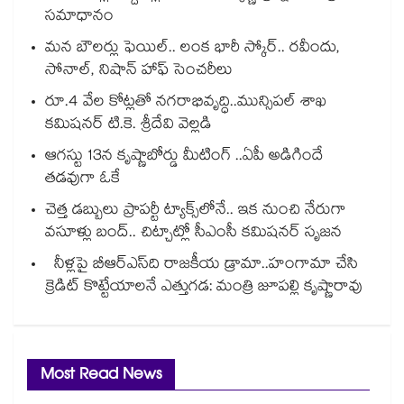
సమాధానం
మన బౌలర్లు ఫెయిల్.. లంక భారీ స్కోర్.. రవీందు,
సోనాల్‌‌‌‌, నిషాన్ హాఫ్ సెంచరీలు
రూ.4 వేల కోట్లతో నగరాభివృద్ధి..మున్సిపల్‌‌ శాఖ
కమిషనర్‌‌ టి.కె. శ్రీదేవి వెల్లడి
ఆగస్టు 13న కృష్ణాబోర్డు మీటింగ్ ..ఏపీ అడిగిందే
తడవుగా ఓకే
చెత్త డబ్బులు ప్రాపర్టీ ట్యాక్స్⁭లోనే.. ఇక నుంచి నేరుగా
వసూళ్లు బంద్.. చిట్చాట్లో సీఎంసీ కమిషనర్ సృజన
నీళ్లపై బీఆర్ఎస్‌‌‌‌ది రాజకీయ డ్రామా..హంగామా చేసి
క్రెడిట్ కొట్టేయాలనే ఎత్తుగడ: మంత్రి జూపల్లి కృష్ణారావు
Most Read News