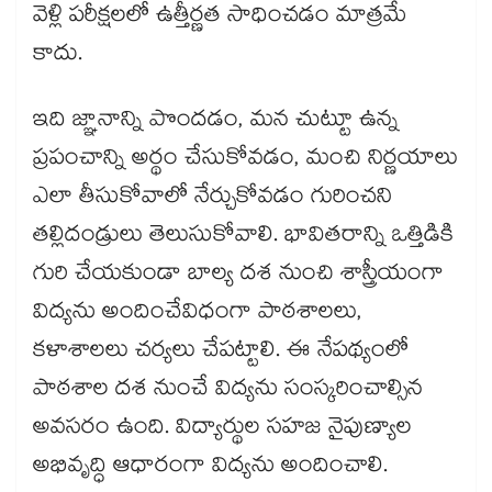
వెళ్లి పరీక్షలలో ఉత్తీర్ణత సాధించడం మాత్రమే
కాదు.
ఇది జ్ఞానాన్ని పొందడం, మన చుట్టూ ఉన్న
ప్రపంచాన్ని అర్థం చేసుకోవడం, మంచి నిర్ణయాలు
ఎలా తీసుకోవాలో నేర్చుకోవడం గురించని
తల్లిదండ్రులు తెలుసుకోవాలి. భావితరాన్ని ఒత్తిడికి
గురి చేయకుండా బాల్య దశ నుంచి శాస్త్రీయంగా
విద్యను అందించేవిధంగా పాఠశాలలు,
కళాశాలలు చర్యలు చేపట్టాలి. ఈ నేపథ్యంలో
పాఠశాల దశ నుంచే విద్యను సంస్కరించాల్సిన
అవసరం ఉంది. విద్యార్థుల సహజ నైపుణ్యాల
అభివృద్ధి ఆధారంగా విద్యను అందించాలి.