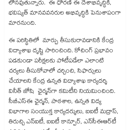
లోనవుతున్నారు. ఈ ధోరణి ఈ దేశాభివృద్ధికి,
భవిష్యత్ మానవవనరుల అభివృద్ధికి పెనుశాపంగా
మారనుంది.
ఈ పరిస్థితిలో మార్పు తీసుకురావడానికి కేంద్ర
విద్యాశాఖ దృష్టి సారించింది. కోచింగ్‌ ప్రభావం
పడకుండా పరీక్షలకు పోటీపడేలా ఎలాంటి
చర్యలు తీసుకోవాలో చర్చించి, సిఫార్సులు
చేయాలని కేంద్ర ఉన్నత విద్యాశాఖ కార్యదర్శి
వినీత్‌ జోషి ఛైర్మన్‌గా కమిటీని నియమించింది.
సీబీఎస్‌ఈ ఛైర్మన్, పాఠశాల, ఉన్నత విద్య
విభాగాల సంయుక్త కార్యదర్శులు, ఐఐటీ మద్రాస్,
తిరుచ్చి ఎన్‌ఐటీ, ఐఐటీ కాన్పూర్, ఎన్‌సీఈఆర్‌టీ