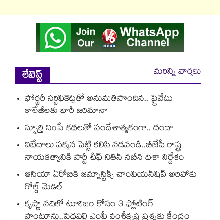
మరిన్ని వార్తలు
లేటెస్ట్
ఫోర్జరీ సర్టిఫికెట్లతో అనుమతిపొందిన.. ప్రైవేటు
కాలేజీలకు భారీ జరిమానా
స్ఫూర్తి నింపే కథలతో సందేశాత్మకంగా.. దందా
విభేదాలు పక్కన పెట్టి కలిసి నడవండి..బీజేపీ రాష్ట్ర
నాయకత్వానికి పార్టీ చీఫ్ నితిన్ నబీన్ దిశా నిర్దేశం
ఆసియా ఏరోబిక్ జిమ్నాస్టిక్స్ చాంపియన్⁭షిప్ అరిహాకు
గోల్డ్ మెడల్
కృష్ణా నదిలో టూరిజం కోసం 3 ఫ్లోటింగ్
పాంటూన్లు..పెద్దపల్లి ఎంపీ వంశీకృష్ణ ప్రశ్నకు కేంద్రం