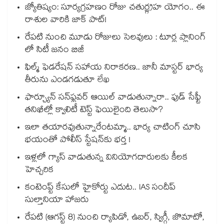
జ్యోతిష్యం: సూర్యగ్రహణం రోజు చతుర్గ్రహ యోగం.. ఈ
రాశుల వారికి జాక్ పాట్!
రేపటి నుంచి మూడు రోజులు సెలవులు : టూర్ల ప్లానింగ్
లో సిటీ జనం బిజీ
ఫిల్మ్ ఫెడరేషన్ సహాయ నిరాకరణ.. జానీ మాస్టర్ భార్య
తీరును ఎండగడుతూ లేఖ
ఫార్చ్యూన్ సన్‌ఫ్లవర్ ఆయిల్ వాడుతున్నారా.. ఫుడ్ సేఫ్టీ
తనిఖీల్లో క్వాలిటీ టెస్ట్ ఫెయిలైంది తెలుసా?
ఇలా తయారవుతున్నారేంటమ్మా.. భార్య చాటింగ్ చూసి
భయంతో పోలీస్ స్టేషన్⁫కు భర్త !
ఇళ్లలో గ్యాస్ వాడుతున్న వినియోగదారులకు కీలక
హెచ్చరిక
కంటెంప్ట్ కేసులో హైకోర్టు ఎదుట.. IAS సందీప్
సుల్తానియా హాజరు
రేపటి (ఆగస్ట్ 8) నుంచి ర్యాపిడో, ఉబర్, స్విగ్గీ, జొమాటో,