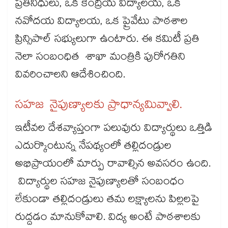
ప్రతినిధులు, ఒక కేంద్రీయ విద్యాలయ, ఒక
నవోదయ విద్యాలయ, ఒక ప్రైవేటు పాఠశాల
ప్రిన్సిపాల్‌ సభ్యులుగా ఉంటారు. ఈ కమిటీ ప్రతి
నెలా సంబంధిత శాఖా మంత్రికి పురోగతిని
వివరించాలని ఆదేశించింది.
సహజ నైపుణ్యాలకు ప్రాధాన్యమివ్వాలి.
ఇటీవల దేశవ్యాప్తంగా పలువురు విద్యార్థులు ఒత్తిడి
ఎదుర్కొంటున్న నేపథ్యంలో తల్లిదండ్రుల
అభిప్రాయంలో మార్పు రావాల్సిన అవసరం ఉంది.
విద్యార్థుల సహజ నైపుణ్యాలతో సంబంధం
లేకుండా తల్లిదండ్రులు తమ లక్ష్యాలను పిల్లలపై
రుద్దడం మానుకోవాలి. విద్య అంటే పాఠశాలకు