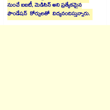
నుంచే ఐఐటీ, మెడిసిన్ అని ప్రత్యేకమైన
ఫౌండేషన్ కోర్సులతో విద్యనందిస్తున్నారు.