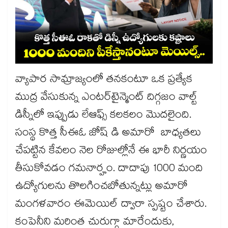
వ్యాపార సామ్రాజ్యంలో తనకంటూ ఒక ప్రత్యేక
ముద్ర వేసుకున్న ఎంటర్‌టైన్మెంట్ దిగ్గజం వాల్ట్
డిస్నీలో ఇప్పుడు లేఆఫ్స్ కలకలం మెుదలైంది.
సంస్థ కొత్త సీఈఓ జోష్ డి అమారో బాధ్యతలు
చేపట్టిన కేవలం నెల రోజుల్లోనే ఈ భారీ నిర్ణయం
తీసుకోవడం గమనార్హం. దాదాపు 1000 మంది
ఉద్యోగులను తొలగించబోతున్నట్లు అమారో
మంగళవారం ఈమెయిల్ ద్వారా స్పష్టం చేశారు.
కంపెనీని మరింత చురుగ్గా మారేందుకు,