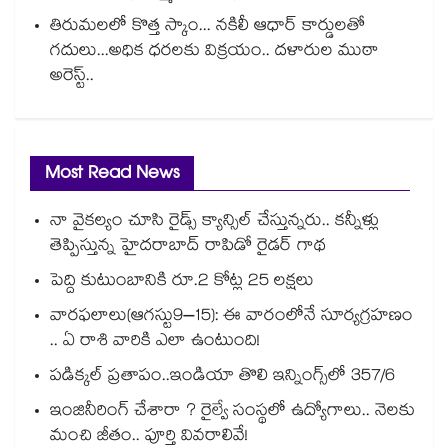
తిరుమలలో కొత్త స్కాం... నకిలీ ఆధార్ కార్డులతో
గదులు...అధిక ధరలకు విక్రయం.. దళారుల ముఠా
అరెస్ట్..
Most Read News
నా వైకల్యం చూసి రైడ్స్ క్యాన్సిల్ చేస్తున్నరు.. కన్నీళ్లు
తెప్పిస్తున్న హైదరాబాద్ రాపిడో రైడర్ గాథ
పెద్ది కుటుంబానికి రూ.2 కోట్ల 25 లక్షలు
వారఫలాలు(ఆగస్టు9–15): ఈ వారంలోనే సూర్యగ్రహణం
.. ఏ రాశి వారికి ఎలా ఉంటుంది!
పడిక్కల్‌‌ ప్రతాపం..ఇండియా తొలి ఇన్నింగ్స్‌‌లో 357/6
ఇంజినీరింగ్ చేశారా ? రైల్వే సంస్థలో ఉద్యోగాలు.. నెలకు
మంచి జీతం.. పూర్తి వివరాలివే!