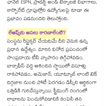
ఛానెల్ ESPN, ప్రొడక్ట్ అండ్ టెక్నాలజీ విభాగాలు,
కార్పొరేట్ గ్రూపుల్లోని ఉద్యోగులపై కూడా ఈ
ప్రభావం పడనుందని తెలుస్తోంది.
లేఆఫ్స్‌కు అసలు కారణాలేంటి?
సంస్థను రీస్ట్రక్చర్ చేయటమే దీని వెనుక ఉన్న
ప్రధాన ఉద్దేశ్యం. మారిన వినోద ప్రపంచంలో
సాంప్రదాయ టీవీ వ్యాపారం తగ్గిపోవడం,
బాక్సాఫీస్ వద్ద ఆశించిన స్థాయిలో వసూళ్లు
రాకపోవడం.. అమెజాన్, యూట్యూబ్ లాంటి టెక్
దిగ్గజాల నుంచి పోటీ పెరగడం డిస్నీని ఆర్థికంగా
ఒత్తిడికి గురిచేస్తున్నాయి. స్ట్రీమింగ్ రంగంలో
లాభాలను పెంచుకోవడానికి కంపెనీ తన