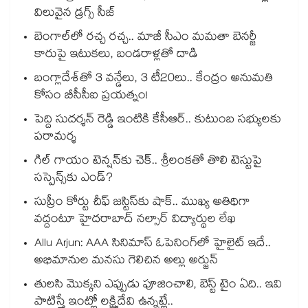
విలువైన డ్రగ్స్ సీజ్
బెంగాల్⁭లో రచ్చ రచ్చ.. మాజీ సీఎం మమతా బెనర్జీ
కారుపై ఇటుకలు, బండరాళ్లతో దాడి
బంగ్లాదేశ్⁬తో 3 వన్డేలు, 3 టీ20లు.. కేంద్రం అనుమతి
కోసం బీసీసీఐ ప్రయత్నం!
పెద్ది సుదర్శన్ రెడ్డి ఇంటికి కేసీఆర్.. కుటుంబ సభ్యులకు
పరామర్శ
గిల్ గాయం టెన్షన్‌కు చెక్.. శ్రీలంకతో తొలి టెస్టుపై
సస్పెన్స్‌కు ఎండ్?
సుప్రీం కోర్టు చీఫ్ జస్టిస్⁭కు షాక్.. ముఖ్య అతిథిగా
వద్దంటూ హైదరాబాద్ నల్సార్ విద్యార్థుల లేఖ
Allu Arjun: AAA సినిమాస్ ఓపెనింగ్‌లో హైలైట్ ఇదే..
అభిమానుల మనసు గెలిచిన అల్లు అర్జున్
తులసి మొక్కని ఎప్పుడు పూజించాలి, బెస్ట్ టైం ఏది.. ఇవి
పాటిస్తే ఇంట్లో లక్ష్మిదేవి ఉన్నట్లే..