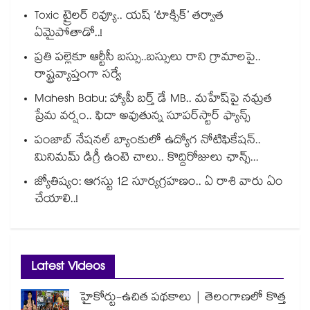
Toxic ట్రైలర్ రివ్యూ.. యష్ ‘టాక్సిక్’ తర్వాత
ఏమైపోతాడో..!
ప్రతి పల్లెకూ ఆర్టీసీ బస్సు..బస్సులు రాని గ్రామాలపై..
రాష్ట్రవ్యాప్తంగా సర్వే
Mahesh Babu: హ్యాపీ బర్త్ డే MB.. మహేష్‌పై నమ్రత
ప్రేమ వర్షం.. ఫిదా అవుతున్న సూపర్‌స్టార్ ఫ్యాన్స్
పంజాబ్ నేషనల్ బ్యాంకులో ఉద్యోగ నోటిఫికేషన్..
మినిమమ్ డిగ్రీ ఉంటె చాలు.. కొద్దిరోజులు ఛాన్స్...
జ్యోతిష్యం: ఆగస్టు 12 సూర్యగ్రహణం.. ఏ రాశి వారు ఏం
చేయాలి..!
Latest Videos
హైకోర్టు-ఉచిత పథకాలు | తెలంగాణలో కొత్త