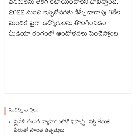
వనరులను తిరిగి కేటాయించాలని భావిస్తోంది.
2022 నుంచి ఇప్పటివరకు డిస్నీ దాదాపు 8వేల
మందికి పైగా ఉద్యోగులను తొలగించడం
మీడియా రంగంలో ఆందోళనలు పెంచేస్తోంది.
మరిన్ని వార్తలు
ప్రైవేట్ లేబుల్ వ్యాపారంలోకి ఫ్లిప్కార్ట్.. పిక్డ్ లేబుల్
పేరుతో సొంత ఉత్పత్తులు