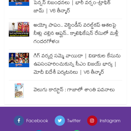
పెన్షన్ నిబంధనలు | భారీ వర్షం-ట్రాఫిక్
జామ్ | V6 తీన్మార్
అయ్యో పాపం.. వెస్టిండీస్ వరల్డ్‌కప్ ఆశలపై
నీళ్లు చల్లిన ఆఫ్ఘన్.. క్వాలిఫికేషన్ రేసులో మళ్లీ
గందరగోళం!
గిగ్ వర్కర్ల సమ్మె వాయిదా | విడాకుల కేసును
ఉపసంహరించుకున్న సీఎం విజయ్ భార్య |
మోదీ విదేశీ పర్యటనలు | V6 తీన్మార్
వెలుగు కార్టూన్ : గాజాలో శాంతి పవనాలు
Facebook
Twitter
Instagram