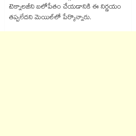
టెక్నాలజీని బలోపేతం చేయడానికి ఈ నిర్ణయం
తప్పలేదని మెయిల్‌లో పేర్కొన్నారు.