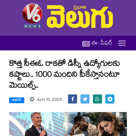
ఈ-పేపర్
కొత్త సీఈఓ రాకతో డిస్నీ ఉద్యోగులకు
కష్టాలు.. 1000 మందిని పీకేస్తానంటూ
మెయిల్స్..
April 15, 2026
బిజినెస్