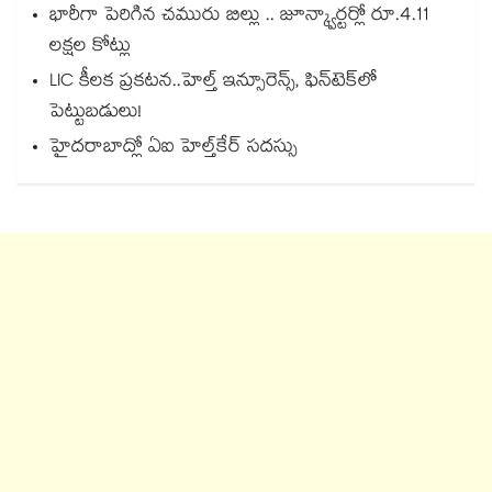
భారీగా పెరిగిన చమురు బిల్లు .. జూన్క్వార్టర్లో రూ.4.11
లక్షల కోట్లు
LIC కీలక ప్రకటన..హెల్త్ ఇన్సూరెన్స్, ఫిన్‌టెక్‌లో
పెట్టుబడులు!
హైదరాబాద్లో ఏఐ హెల్త్‌‌‌‌‌‌‌‌‌‌‌‌‌‌‌‌‌‌‌‌‌‌‌‌‌‌‌‌‌‌‌‌కేర్ సదస్సు