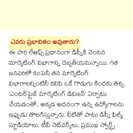
ఎవరు ప్రభావితం అవుతారు?
ఈ సారి లేఆఫ్స్ ప్రధానంగా డిస్నీకి చెందిన
మార్కెటింగ్ విభాగాన్ని దెబ్బతీయనున్నాయి. గత
జనవరిలో కంపెనీ తన మార్కెటింగ్
విభాగాలన్నింటినీ కలిపి ఒకే గొడుగు కిందకు తెచ్చి
‘ఎంటర్‌ప్రైజ్ మార్కెటింగ్ డివిజన్’ ఏర్పాటు
చేయడంతో.. అక్కడ అదనంగా ఉన్న ఉద్యోగాలను
ఇప్పుడు తొలగిస్తున్నారు. వీటితో పాటు డిస్నీ ఫిల్మ్
స్టూడియోలు, టీవీ నెట్‌వర్క్‌లు, ప్రముఖ స్పోర్ట్స్