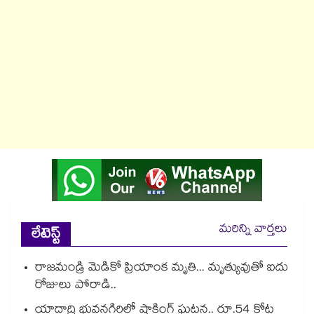
మరిన్ని వార్తలు
లేటెస్ట్
రాజమండ్రి మెడికో ప్రియాంక మృతి... మృత్యువుతో ఐదు
రోజులు పోరాడి..
యాదాద్రి భువనగిరిలో షాకింగ్ ఘటన.. రూ.54 కోట్ల