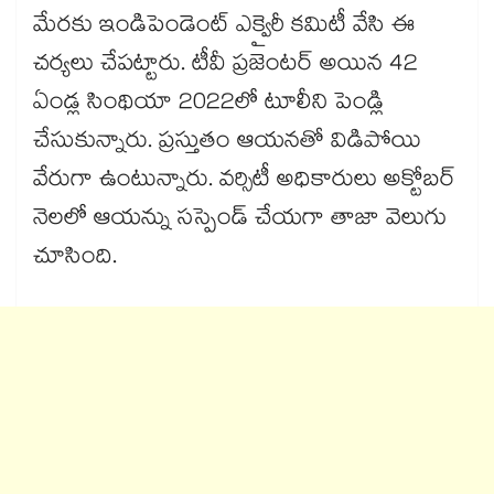
మేరకు ఇండిపెండెంట్​ ఎక్వైరీ కమిటీ వేసి ఈ
చర్యలు చేపట్టారు. టీవీ ప్రజెంటర్ అయిన 42
ఏండ్ల సింథియా 2022లో టూలీని పెండ్లి
చేసుకున్నారు. ప్రస్తుతం ఆయనతో విడిపోయి
వేరుగా ఉంటున్నారు. వర్సిటీ అధికారులు అక్టోబర్​
నెలలో ఆయన్ను సస్పెండ్​ చేయగా తాజా వెలుగు
చూసింది.