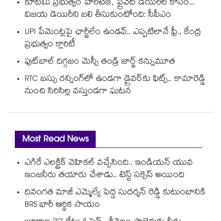
కూటమి ప్రభుత్వం హెరిటేజ్, ప్రైవేట్ డెయిరీల కోసం...
విజయ డెయిరీని బలి తీసుకుంటోంది: సీపీఎం
UPI పేమెంట్లపై ఛార్జీలేం ఉండవ్.. ఎప్పటిలానే ఫ్రీ.. కేంద్ర
ప్రభుత్వం క్లారిటీ
ఫుట్‎బాల్ దిగ్గజం మెస్సీ తండ్రి జార్జ్ కన్నుమూత
RTC బస్సు రన్నింగ్⁫లో ఉండగా డ్రైవర్‌కు ఫిట్స్.. కామారెడ్డి
నుంచి సిరిసిల్ల వస్తుండగా ఘటన
Most Read News
ఎగిరే ఎలక్ట్రిక్ వెహికల్ వచ్చేసింది.. ఇండియన్ యువ
ఇంజనీరు తయారు చేశాడు.. టెస్ట్ సక్సెస్ అయింది
దివంగత మాజీ ఎమ్మెల్యే పెద్ద సుదర్శన్ రెడ్డి కుటుంబానికి
BRS భారీ ఆర్థిక సాయం