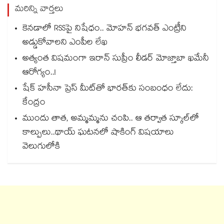
మరిన్ని వార్తలు
కెనడాలో RSSపై నిషేధం.. మోహన్ భగవత్ ఎంట్రీని
అడ్డుకోవాలని ఎంపీల లేఖ
అత్యంత విషమంగా ఇరాన్ సుప్రీం లీడర్ మోజ్తాబా ఖమేనీ
ఆరోగ్యం..!
షేక్ హసీనా ప్రెస్ మీట్‎తో భారత్‎కు సంబంధం లేదు:
కేంద్రం
ముందు తాత, అమ్మమ్మను చంపి.. ఆ తర్వాత స్కూల్‌లో
కాల్పులు..థాయ్ ఘటనలో షాకింగ్ విషయాలు
వెలుగులోకి