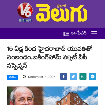
ఈ-పేపర్
15 ఏడ్ల కింద హైదరాబాద్ యువతితో
సంబంధం..బకింగ్​హామ్ వర్సిటీ వీసీ
సస్పెన్షన్​
December 7, 2024
విదేశం