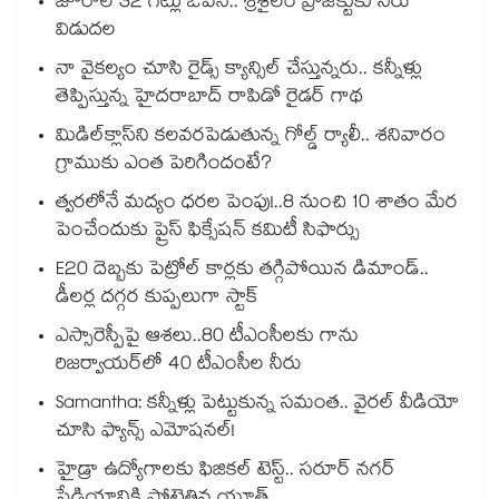
జూరాల 32 గేట్లు ఓపెన్.. శ్రీశైలం ప్రాజెక్టుకు నీరు
విడుదల
నా వైకల్యం చూసి రైడ్స్ క్యాన్సిల్ చేస్తున్నరు.. కన్నీళ్లు
తెప్పిస్తున్న హైదరాబాద్ రాపిడో రైడర్ గాథ
మిడిల్‌క్లాస్‌ని కలవరపెడుతున్న గోల్డ్ ర్యాలీ.. శనివారం
గ్రాముకు ఎంత పెరిగిందంటే?
త్వరలోనే మద్యం ధ‌‌ర‌‌ల పెంపు!..8 నుంచి 10 శాతం మేర
పెంచేందుకు ప్రైస్ ఫిక్సేష‌‌న్ క‌‌మిటీ సిఫార్సు
E20 దెబ్బకు పెట్రోల్ కార్లకు తగ్గిపోయిన డిమాండ్..
డీలర్ల దగ్గర కుప్పలుగా స్టాక్
ఎస్సారెస్పీపై ఆశలు..80 టీఎంసీలకు గాను
రిజర్వాయర్‌‌‌‌‌‌‌‌‌‌‌‌‌‌‌‌లో 40 టీఎంసీల నీరు
Samantha: కన్నీళ్లు పెట్టుకున్న సమంత.. వైరల్ వీడియో
చూసి ఫ్యాన్స్ ఎమోషనల్!
హైడ్రా ఉద్యోగాలకు ఫిజికల్ టెస్ట్.. సరూర్ నగర్