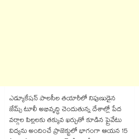
ఎడ్యూకేషన్ పాలసీల తయారీలో నిపుణుడైన
జేమ్స్ టూలీ అభివృద్ధి చెందుతున్న దేశాల్లో పేద
వర్గాల పిల్లలకు తక్కువ ఖర్చుతో కూడిన ప్రైవేటు
విద్యను అందించే ప్రాజెక్టులో భాగంగా ఆయన 15