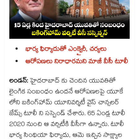
భార్య ఫిర్యాదుతో ఎంక్వైరీ, చర్యలు
ఆరోపణలు నిరాధారమని మాజీ వీసీ టూలీ
లండన్:
హైదరాబాద్ కు చెందిన యువతితో
లైంగిక సంబంధం ఉందనే ఆరోపణలపై యూకే
లోని బకింగ్​హామ్ యూనివర్శిటీ వైస్ చాన్సలర్
జేమ్స్ టూలీ ని సస్పెండ్ చేశారు. 65 ఏండ్ల టూలీ
2020 నుంచి ఆ వర్సిటీకి వీసీగా ఉన్నారు. టూలీ
భార్య సింథియా ఫిర్యాదు, ఆమె ఇచ్చిన సాక్ష్యాల