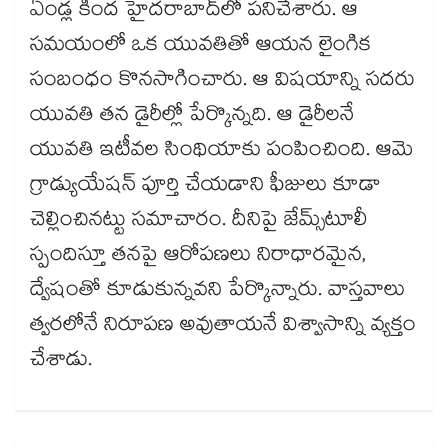
ఏండ్ల కింద హైదరాబాద్​లో పనిచేశారు. ఆ
సమయంలో ఒక యువతితో ఆయన లైంగిక
సంబంధం కొనసాగించారు. ఆ విషయాన్ని సదరు
యువతి తన డైరీల్లో పేర్కొన్నది. ఆ డైరీలనే
యువతి ఇటీవల సింథియాకు పంపించింది. ఆమె
గ్రాడ్యుయేషన్ పూర్తి చేయడాని ఫీజులు కూడా
చెల్లించినట్టు సమాచారం. దీనిపై జేమ్స్​టూలీ
స్పందిస్తూ తనపై ఆరోపణలు నిరాధారమైన,
ద్వేషంతో కూడుకున్నవని పేర్కొన్నారు. వాస్తవాలు
త్వరలోనే నిరూపణ అవుతాయనే విశ్వాసాన్ని వ్యక్తం
చేశాడు.