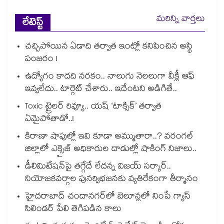
మరిన్ని వార్తలు
లేటెస్ట్
చచ్చిపోయిన ఏడాది తర్వాత ఇంట్లో కనిపించిన అస్థి
పంజరం !
ఉద్యోగం కాదది నరకం.. నాలుగు నెలలుగా వీక్లీ ఆఫ్
ఇవ్వలేదు.. టార్గెట్ చేశారు.. ఇదేంటని అడిగితే..
Toxic ట్రైలర్ రివ్యూ.. యష్ ‘టాక్సిక్’ తర్వాత
ఏమైపోతాడో..!
కిరాణా షాపుల్లో ఇవి కూడా అమ్ముతారా..? వరంగల్
జిల్లాలో ఎక్సైజ్ అధికారుల దాడుల్లో షాకింగ్ నిజాలు..
డీలిమిటేషన్‎పై తగ్గేదే లేదన్న విజయ్ సర్కార్..
నియోజకవర్గాల పునర్విభజనకు వ్యతిరేకంగా తీర్మానం
హైదరాబాద్⁪ చందానగర్⁫లో బెలూన్లలో నింపే గ్యాస్
సిలిండర్ పేలి తెగిపడిన కాలు