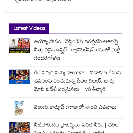
స్టేడియానికి పోటెత్తిన యూత్
Latest Videos
అయ్యో పాపం.. వెస్టిండీస్ వరల్డ్‌కప్ ఆశలపై
నీళ్లు చల్లిన ఆఫ్ఘన్.. క్వాలిఫికేషన్ రేసులో మళ్లీ
గందరగోళం!
గిగ్ వర్కర్ల సమ్మె వాయిదా | విడాకుల కేసును
ఉపసంహరించుకున్న సీఎం విజయ్ భార్య |
మోదీ విదేశీ పర్యటనలు | V6 తీన్మార్
వెలుగు కార్టూన్ : గాజాలో శాంతి పవనాలు
నీటిపారుదల ప్రాజెక్టులు-వరద నీరు | ధరల