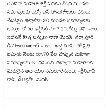
ఇందిరా మహిళా శక్తి పథకం కింద మండల
సమాఖ్యలకు ఒక్కో బస్ కొనుగోలుకు చర్యలు
చేపట్టాం జిల్లాలోని 20 మండల సమాఖ్యలకు
బస్సుల కోసం ఆర్టీసీకి రూ.7.20కోట్లు చెల్లించాం.
ఇటీవలే కొత్త బస్సులు రాగా మెదక్, నర్సాపూర్​
డిపోలకు అలాట్​ చేశాం. అద్దె రూపంలో ప్రతి
బస్సుకు నెలకు రూ.70 వేల చొప్పున మహిళా
సమాఖ్యలకు అందనుంది. తద్వారా మహిళలకు
మెరుగైన ఆదాయం సమకూరనుంది. -శ్రీనివాస్
రావ్, డీఆర్డీవో, మెదక్