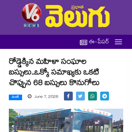
ఈ-పేపర్
రోడ్డెక్కిన మహిళా సంఘాల
బస్సులు..ఒక్కో సమాఖ్యకు ఒకటి
చొప్పున 68 బస్సులు కొనుగోలు
June 7, 2026
మెదక్