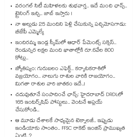
వరంగల్ సిటీ మహిళలకు శుభవార్త.. ఇదే మంచి ఛాన్స్..
ట్రైనింగ్ ఇచ్చి.. జాబ్ ఇస్తారు !
నా అల్లుడు 25 మందిని పెళ్లి చేసుకున్న పచ్చిమోసగాడు:
బీజేపీ ఎమ్మెల్యే
ఇందిరమ్మ ఇండ్ల స్కీమ్‌‌‌‌‌‌‌‌లో ఆధార్ పేమెంట్స్ సక్సెస్..
రెండున్నర లక్షల మంది ఖాతాల్లోకి రూ.6వేల 800
కోట్లు..
జ్యోతిష్యం: గురుబలం ఎఫెక్ట్.. కర్కాటకరాశిలో
వజ్రయోగం.. నాలుగు రాశుల వారికి రాజయోగం..
మిగతా రాశుల వారి జాతకం ఇదే..!
చదువుతూనే సంపాదించే ఛాన్స్: హైదరాబాద్ DRDLలో
165 ఇంటర్న్‌షిప్ పోస్టులు.. వెంటనే అప్లయ్
చేసుకోండి..
ఆ మూడు దేశాలకే సాధ్యమైన టెక్నాలజీ.. ఇప్పుడు
ఇండియాకు సొంతం.. FFSC రాకెట్ ఇంజిన్ ప్రాముఖ్యత
ఏంటి..?