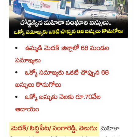
ఉమ్మడి మెదక్ జిల్లాలో 68 మండల
సమాఖ్యలు
ఒక్కో సమాఖ్యకు ఒకటి చొప్పున 68
బస్సులు కొనుగోలు
ఒక్కో బస్సుకు నెలకు రూ.70వేల
ఆదాయం
మెదక్/ సిద్దిపేట/ సంగారెడ్డి, వెలుగు:
మహిళా