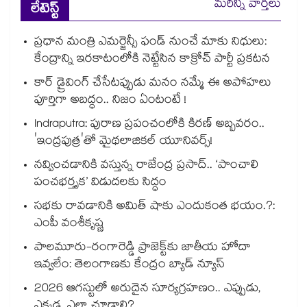
మరిన్ని వార్తలు
లేటెస్ట్
ప్రధాన మంత్రి ఎమర్జెన్సీ ఫండ్ నుంచే మాకు నిధులు:
కేంద్రాన్ని ఇరకాటంలోకి నెట్టేసిన కాక్రోచ్ పార్టీ ప్రకటన
కార్ డ్రైవింగ్ చేసేటప్పుడు మనం నమ్మే ఈ అపోహలు
పూర్తిగా అబద్ధం.. నిజం ఏంటంటే !
Indraputra: పురాణ ప్రపంచంలోకి కిరణ్ అబ్బవరం..
'ఇంద్రపుత్ర'తో మైథలాజికల్ యూనివర్స్!
నవ్వించడానికి వస్తున్న రాజేంద్ర ప్రసాద్.. ‘పాంచాలి
పంచభర్తృక’ విడుదలకు సిద్ధం
సభకు రావడానికి అమిత్ షాకు ఎందుకంత భయం.?:
ఎంపీ వంశీకృష్ణ
పాలమూరు-రంగారెడ్డి ప్రాజెక్ట్‎కు జాతీయ హోదా
ఇవ్వలేం: తెలంగాణకు కేంద్రం బ్యాడ్ న్యూస్
2026 ఆగస్టులో అరుదైన సూర్యగ్రహణం.. ఎప్పుడు,
ఎక్కడ, ఎలా చూడాలి?