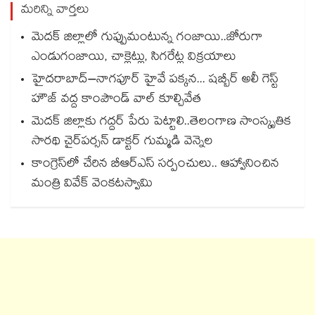
మరిన్ని వార్తలు
మెదక్ జిల్లాలో గుప్పుమంటున్న గంజాయి..జోరుగా
ఎండుగంజాయి, చాక్లెట్లు, సిగరేట్ల విక్రయాలు
హైదరాబాద్–నాగపూర్ హైవే పక్కన... షబ్బీర్ అలీ గెస్ట్
హౌజ్ వద్ద కాంపౌండ్ వాల్ కూల్చివేత
మెదక్ జిల్లాకు గద్దర్ పేరు పెట్టాలి..తెలంగాణ సాంస్కృతిక
సారథి చైర్‌‌పర్సన్ డాక్టర్ గుమ్మడి వెన్నెల
కాంగ్రెస్‌‌‌‌లో చేరిన బీఆర్ఎస్ సర్పంచులు.. ఆహ్వానించిన
మంత్రి వివేక్ వెంకటస్వామి