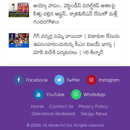
అయ్యో పాపం.. వెస్టిండీస్ వరల్డ్‌కప్ ఆశలపై
నీళ్లు చల్లిన ఆఫ్ఘన్.. క్వాలిఫికేషన్ రేసులో మళ్లీ
గందరగోళం!
గిగ్ వర్కర్ల సమ్మె వాయిదా | విడాకుల కేసును
ఉపసంహరించుకున్న సీఎం విజయ్ భార్య |
మోదీ విదేశీ పర్యటనలు | V6 తీన్మార్
Facebook
Twitter
Instagram
YouTube
WhatsApp
Home
Contact Us
Privacy Policy
Grievance Redressal
Telugu News
© 2026, VIL Media Pvt Ltd. All rights reserved