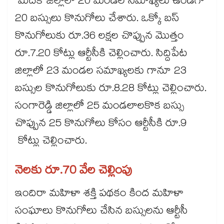
మెదక్ జిల్లాలో 20 మండల సమాఖ్యలు ఉండగా
20 బస్సులు కొనుగోలు చేశారు. ఒక్కో బస్
కొనుగోలుకు రూ.36 లక్షల చొప్పున మొత్తం
రూ.7.20 కోట్లు ఆర్టీసీకి చెల్లించారు. సిద్దిపేట
జిల్లాలో 23 మండల సమాఖ్యలకు గానూ 23
బస్సుల కొనుగోలుకు రూ.8.28 కోట్లు చెల్లించారు.
సంగారెడ్డి జిల్లాలో 25 మండలాలకొక బస్సు
చొప్పున 25 కొనుగోలు కోసం ఆర్టీసీకి రూ.9
కోట్లు చెల్లించారు.
నెలకు రూ.70 వేల చెల్లింపు
ఇందిరా మహిళా శక్తి పథకం కింద మహిళా
సంఘాలు కొనుగోలు చేసిన బస్సులను ఆర్టీసీ