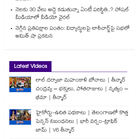
నెలకు 30 వేలు అద్దె కడుతున్నా ఏంటీ పరిస్థితి..? సోషల్
మీడియాలో వీడియో వైరల్
నెగ్గిన ప్రతిపక్షాల పంతం: విద్యార్థులపై లాఠీచార్జ్‎పై సభలో
అమిత్ షా ప్రకటన
Latest Videos
లాల్ దర్వాజా మహంకాళి బోనాలు | తీన్మార్
చంద్రవ్వ – భక్తులు, పోతరాజులు | నృత్యం –
భీమా | తీన్మార్
హైకోర్టు-ఉచిత పథకాలు | తెలంగాణలో కొత్త
పెన్షన్ నిబంధనలు | భారీ వర్షం-ట్రాఫిక్
జామ్ | V6 తీన్మార్