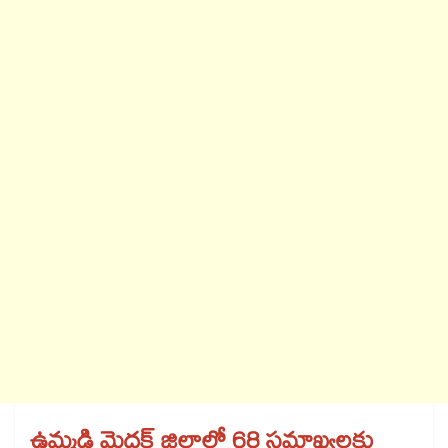
ఉమ్మడి మెదక్‌‌‌‌‌‌‌‌‌‌‌‌‌‌‌‌‌‌‌‌‌‌‌‌‌‌‌‌‌‌‌‌‌‌‌‌‌‌‌‌‌‌‌‌‌‌‌‌‌‌‌‌‌‌‌‌‌‌‌‌‌‌‌‌‌‌‌‌‌‌‌‌‌‌‌‌‌‌‌‌‌‌‌‌‌‌‌‌‌‌‌‌‌‌‌‌‌‌‌‌‌‌‌‌‌‌‌‌‌‌‌‌‌‌‌‌‌‌‌‌‌‌‌‌‌‌‌‌‌‌‌‌‌‌‌‌‌‌‌‌‌‌‌‌‌‌‌‌‌‌‌‌‌‌‌‌‌‌‌‌‌‌‌‌‌‌‌‌‌‌‌‌‌‌‌‌‌‌‌‌‌‌‌‌‌‌‌‌‌‌‌‌‌‌‌‌‌‌‌‌‌‌‌‌‌‌‌‌‌‌‌‌‌‌‌‌‌‌‌‌‌‌‌‌‌‌‌‌‌‌‌‌‌‌‌‌‌‌‌‌‌‌‌‌‌‌‌‌‌‌‌‌‌‌‌‌ జిల్లాలో 68 సమాఖ్యలకు