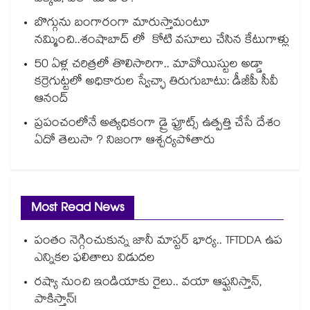
బొగ్గును బంగారంగా మారుస్తామంటూ
నమ్మించి..శంషాబాద్ లో కోటి వసూలు చేసిన కేటుగాళ్లు
50 ఏళ్ల చరిత్రలో తొలిసారిగా.. మావోయిస్టుల అడ్డా
కర్రెగుట్టలో అధికారుల స్వేచ్ఛా తిరుగుబాటు: డీజీపీ సీవీ
ఆనంద్
ప్రపంచంలోనే అత్యధికంగా డ్రై ఫ్రూట్స్ ఉత్పత్తి చేసే దేశం
ఏదో తెలుసా ? నిజంగా ఆశ్చర్యపోతారు
Most Read News
పంతం నెగ్గించుకున్న జానీ మాస్టర్ భార్య.. TFTDDA ఉప
ఎన్నికల ఫలితాలు విడుదల
రష్యా నుంచి ఇండియాకు రైలు.. వయా ఆఫ్ఘనిస్తాన్,
పాకిస్తాన్!