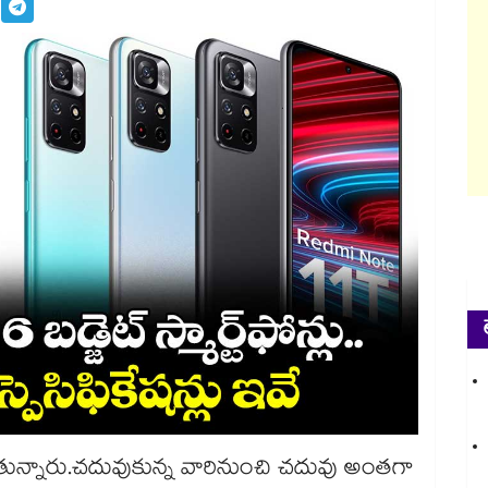
వాడుతున్నారు.చదువుకున్న వారినుంచి చదువు అంతగా