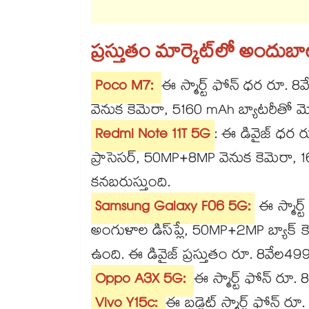
ప్రస్తుతం మార్కెట్‌లో అందుబాటుల
Poco M7:
ఈ స్మార్ట్ ఫోన్ ధర రూ. 8
వెనుక కెమెరా, 5160 mAh బ్యాటరీతో మెరు
Redmi Note 11T 5G
: ఈ డివైజ్ ధర ర
ప్రాసెసర్, 50MP+8MP వెనుక కెమెరా, 
కనబరుస్తుంది.
Samsung Galaxy F06 5G:
ఈ స్మార్ట
అంగుళాల డిస్‌ప్లే, 50MP+2MP బ్యాక
ఉంది. ఈ డివైజ్ ప్రస్తుతం రూ. 8వేల49
Oppo A3X 5G:
ఈ స్మార్ట్ ఫోన్ ర
Vivo Y15c:
ఈ బడ్జెట్ స్మార్ట్ ఫోన