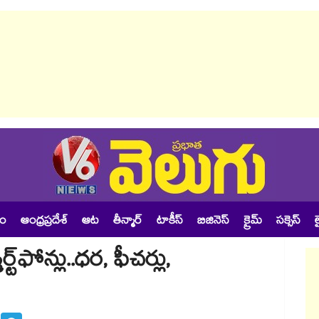
శం
ఆంధ్రప్రదేశ్
ఆట
తీన్మార్
టాకీస్
బిజినెస్
క్రైమ్
సక్సెస్
ల
ట్‌ఫోన్లు..ధర, ఫీచర్లు,