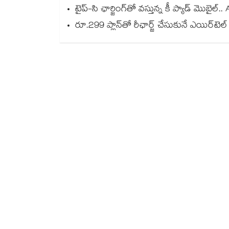
టైప్-సి ఛార్జింగ్⁪తో వస్తున్న కీ ప్యాడ్ మొబ
రూ.299 ప్లాన్‌తో రీఛార్జ్ చేసుకునే ఎయిర్‌టెల