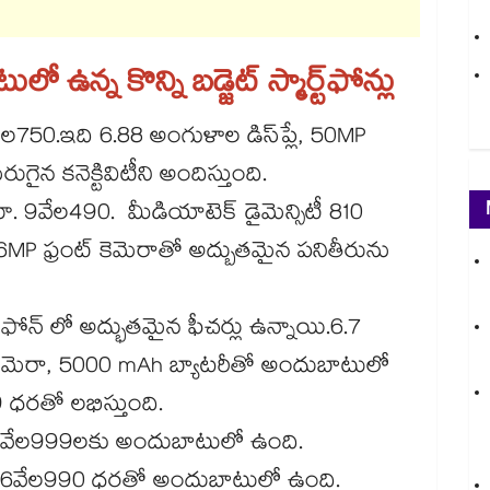
ో ఉన్న కొన్ని బడ్జెట్ స్మార్ట్‌ఫోన్లు
వేల750.ఇది 6.88 అంగుళాల డిస్‌ప్లే, 50MP
గైన కనెక్టివిటీని అందిస్తుంది.
ూ. 9వేల490. మీడియాటెక్ డైమెన్సిటీ 810
16MP ఫ్రంట్ కెమెరాతో అద్బుతమైన పనితీరును
్ ఫోన్ లో అద్భుతమైన ఫీచర్లు ఉన్నాయి.6.7
్ కెమెరా, 5000 mAh బ్యాటరీతో అందుబాటులో
9 ధరతో లభిస్తుంది.
ూ. 8వేల999లకు అందుబాటులో ఉంది.
్ రూ. 6వేల990 ధరతో అందుబాటులో ఉంది.