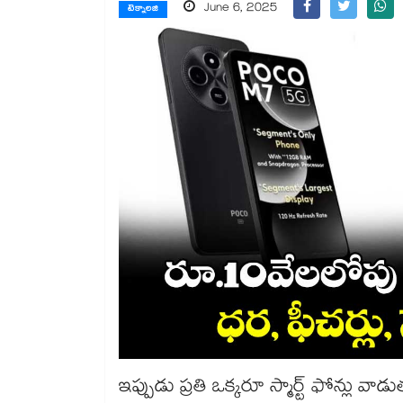
June 6, 2025
టెక్నాలజి
ఇప్పుడు ప్రతి ఒక్కరూ స్మార్ట్ ఫోన్లు 