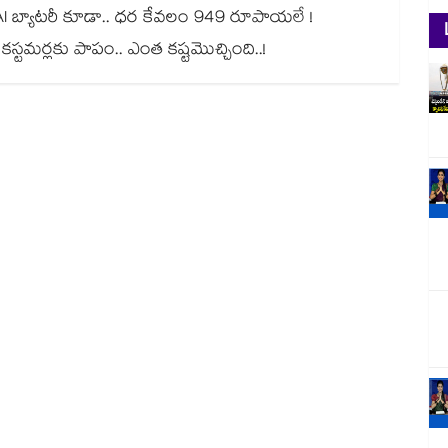
ైల్.. AI బ్యాటరీ కూడా.. ధర కేవలం 949 రూపాయలే !
్ కస్టమర్లకు పాపం.. ఎంత కష్టమొచ్చింది..!