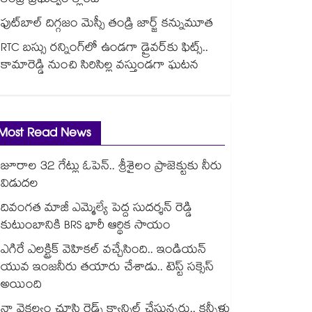
కేంద్ర ప్రభుత్వం క్లారిటీ
ఫుట్‎బాల్ దిగ్గజం మెస్సీ తండ్రి జార్జ్ కన్నుమూత
RTC బస్సు రన్నింగ్⁫లో ఉండగా డ్రైవర్‌కు ఫిట్స్..
కామారెడ్డి నుంచి సిరిసిల్ల వస్తుండగా ఘటన
Most Read News
జూరాల 32 గేట్లు ఓపెన్.. శ్రీశైలం ప్రాజెక్టుకు నీరు
విడుదల
దివంగత మాజీ ఎమ్మెల్యే పెద్ద సుదర్శన్ రెడ్డి
కుటుంబానికి BRS భారీ ఆర్థిక సాయం
ఎగిరే ఎలక్ట్రిక్ వెహికల్ వచ్చేసింది.. ఇండియన్
యువ ఇంజనీరు తయారు చేశాడు.. టెస్ట్ సక్సెస్
అయింది
నా వైకల్యం చూసి రైడ్స్ క్యాన్సిల్ చేస్తున్నరు.. కన్నీళ్లు