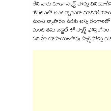
లేని వారు కూడా స్మార్ట్ ఫోన్లు వినియోగిస్
జీవితంలో అంతర్భాగంగా మారిపోయాయి.
నుంచి వ్యాపారం వరకు అన్ని రంగాలలో 
మంది తమ బడ్జెట్ లో స్మార్ట్ ఫోన్లకో
పదివేల రూపాయలలోపు స్మార్ట్⁬ఫోన్లు 