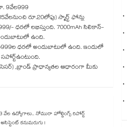
 రూ. 9వేల999
5వేలనుంచి రూ.20లోపు) స్మార్ట్ ఫోన్లు
ేల999/- ధరలో లభిస్తుంది. 7000mAh సిలికాన్-
‌తో అందుబాటులో ఉంది.
1వేల999ల ధరలో అందుబాటులో ఉంది. ఇందులో
్ సపోర్ట్‌ఉంటుంది.
ప్రాసెసర్) ,బ్రాండ్ ప్రాధాన్యతల ఆధారంగా మీకు
వేల ఉద్యోగాలు.. నోమురా హోల్డింగ్స్ రిపోర్ట్
్ అసిస్టెంట్ కనుమరుగు !