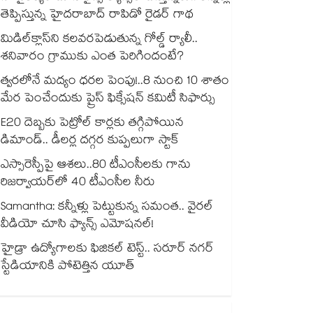
తెప్పిస్తున్న హైదరాబాద్ రాపిడో రైడర్ గాథ
మిడిల్‌క్లాస్‌ని కలవరపెడుతున్న గోల్డ్ ర్యాలీ..
శనివారం గ్రాముకు ఎంత పెరిగిందంటే?
త్వరలోనే మద్యం ధ‌‌ర‌‌ల పెంపు!..8 నుంచి 10 శాతం
మేర పెంచేందుకు ప్రైస్ ఫిక్సేష‌‌న్ క‌‌మిటీ సిఫార్సు
E20 దెబ్బకు పెట్రోల్ కార్లకు తగ్గిపోయిన
డిమాండ్.. డీలర్ల దగ్గర కుప్పలుగా స్టాక్
ఎస్సారెస్పీపై ఆశలు..80 టీఎంసీలకు గాను
రిజర్వాయర్‌‌‌‌‌‌‌‌‌‌‌‌‌‌‌‌లో 40 టీఎంసీల నీరు
Samantha: కన్నీళ్లు పెట్టుకున్న సమంత.. వైరల్
వీడియో చూసి ఫ్యాన్స్ ఎమోషనల్!
హైడ్రా ఉద్యోగాలకు ఫిజికల్ టెస్ట్.. సరూర్ నగర్
స్టేడియానికి పోటెత్తిన యూత్