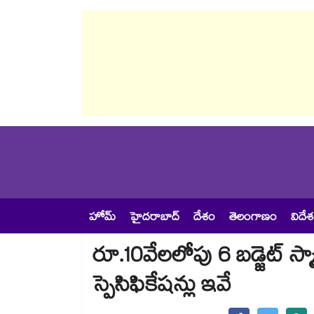
హోమ్
హైదరాబాద్
దేశం
తెలంగాణం
విదే
రూ.10వేలలోపు 6 బడ్జెట్ స్మార్
స్పెసిఫికేషన్లు ఇవే