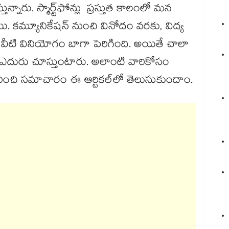
తున్నారు. స్మార్ట్‌ఫోన్లు ప్రస్తుత కాలంలో మన
 కమ్యూనికేషన్ నుంచి వినోదం వరకు, విద్య
వీటి వినియోగం బాగా పెరిగింది. అయితే చాలా
సం ఎదురు చూస్తుంటారు. అలాంటి వారికోసం
గురించి సమాచారం ఈ ఆర్టికల్⁬లో తెలుసుకుందాం.