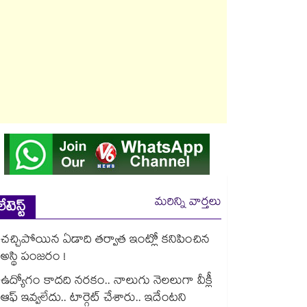
మరిన్ని వార్తలు
లేటెస్ట్
చచ్చిపోయిన ఏడాది తర్వాత ఇంట్లో కనిపించిన
అస్థి పంజరం !
ఉద్యోగం కాదది నరకం.. నాలుగు నెలలుగా వీక్లీ
ఆఫ్ ఇవ్వలేదు.. టార్గెట్ చేశారు.. ఇదేంటని