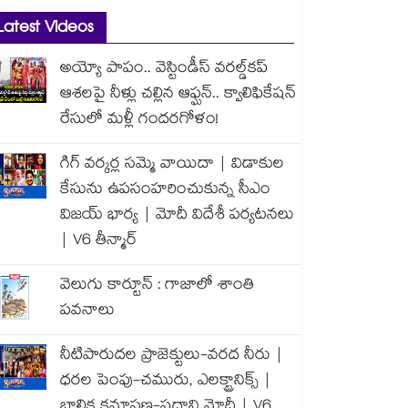
Latest Videos
అయ్యో పాపం.. వెస్టిండీస్ వరల్డ్‌కప్
ఆశలపై నీళ్లు చల్లిన ఆఫ్ఘన్.. క్వాలిఫికేషన్
రేసులో మళ్లీ గందరగోళం!
గిగ్ వర్కర్ల సమ్మె వాయిదా | విడాకుల
కేసును ఉపసంహరించుకున్న సీఎం
విజయ్ భార్య | మోదీ విదేశీ పర్యటనలు
| V6 తీన్మార్
వెలుగు కార్టూన్ : గాజాలో శాంతి
పవనాలు
నీటిపారుదల ప్రాజెక్టులు-వరద నీరు |
ధరల పెంపు-చమురు, ఎలక్ట్రానిక్స్ |
బాలిక క్షమాపణ-ప్రధాని మోదీ | V6