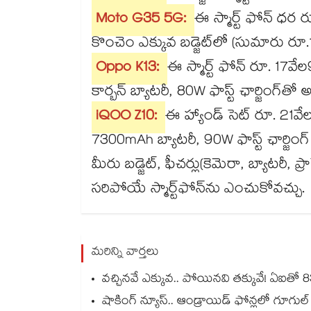
Moto G35 5G:
ఈ స్మార్ట్ ఫోన్ ధర
కొంచెం ఎక్కువ బడ్జెట్‌లో (సుమారు రూ.1
Oppo K13:
ఈ స్మార్ట్ ఫోన్ రూ. 17వ
కార్బన్ బ్యాటరీ, 80W ఫాస్ట్ ఛార్జింగ్
iQOO Z10:
ఈ హ్యాండ్ సెట్ రూ. 2
7300mAh బ్యాటరీ, 90W ఫాస్ట్ ఛార్జింగ
మీరు బడ్జెట్, ఫీచర్లు(కెమెరా, బ్యాటరీ, 
సరిపోయే స్మార్ట్‌ఫోన్‌ను ఎంచుకోవచ్చు.
మరిన్ని వార్తలు
వచ్చినవే ఎక్కువ.. పోయినవి తక్కువే! ఏఐతో 83 
షాకింగ్ న్యూస్.. ఆండ్రాయిడ్ ఫోన్లలో గూగుల