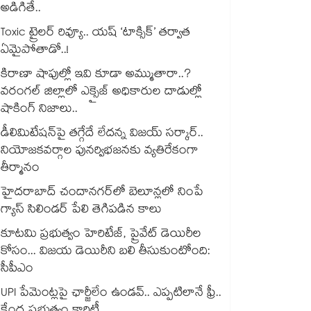
అడిగితే..
Toxic ట్రైలర్ రివ్యూ.. యష్ ‘టాక్సిక్’ తర్వాత
ఏమైపోతాడో..!
కిరాణా షాపుల్లో ఇవి కూడా అమ్ముతారా..?
వరంగల్ జిల్లాలో ఎక్సైజ్ అధికారుల దాడుల్లో
షాకింగ్ నిజాలు..
డీలిమిటేషన్‎పై తగ్గేదే లేదన్న విజయ్ సర్కార్..
నియోజకవర్గాల పునర్విభజనకు వ్యతిరేకంగా
తీర్మానం
హైదరాబాద్⁪ చందానగర్⁫లో బెలూన్లలో నింపే
గ్యాస్ సిలిండర్ పేలి తెగిపడిన కాలు
కూటమి ప్రభుత్వం హెరిటేజ్, ప్రైవేట్ డెయిరీల
కోసం... విజయ డెయిరీని బలి తీసుకుంటోంది:
సీపీఎం
UPI పేమెంట్లపై ఛార్జీలేం ఉండవ్.. ఎప్పటిలానే ఫ్రీ..