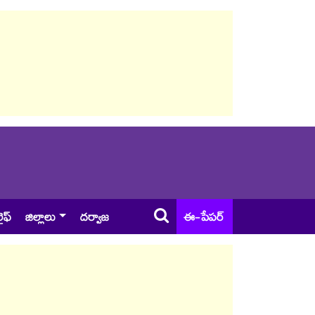
ైఫ్
జిల్లాలు
దర్వాజ
ఈ-పేపర్