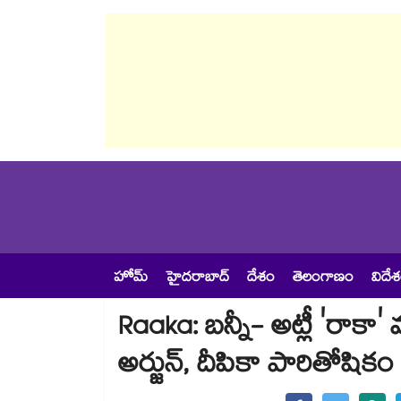
హోమ్
హైదరాబాద్
దేశం
తెలంగాణం
విదే
Raaka: బన్నీ- అట్లీ 'రాకా' 
అర్జున్, దీపికా పారితోషికం 