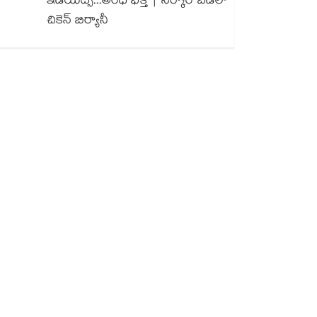
ఇడియట్స్...అంధ భక్త్ | సర్కార్ బడిలో
చికెన్ బిర్యానీ