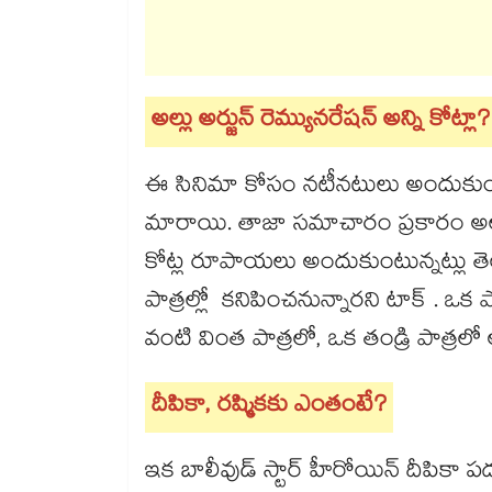
అల్లు అర్జున్ రెమ్యునరేషన్ అన్ని కోట్లా?
ఈ సినిమా కోసం నటీనటులు అందుకుంటు
మారాయి. తాజా సమాచారం ప్రకారం అల్లు 
కోట్ల రూపాయలు అందుకుంటున్నట్లు త
పాత్రల్లో కనిపించనున్నారని టాక్ . 
వంటి వింత పాత్రలో, ఒక తండ్రి పాత్రలో
దీపికా, రష్మికకు ఎంతంటే?
ఇక బాలీవుడ్ స్టార్ హీరోయిన్ దీపికా 