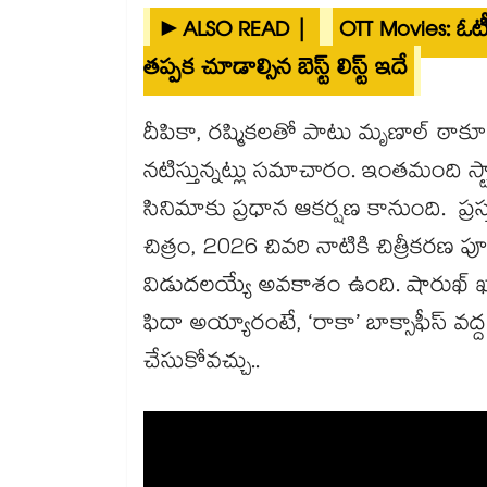
►ALSO READ |
OTT Movies: ఓటీ
తప్పక చూడాల్సిన బెస్ట్ లిస్ట్ ఇదే
దీపికా, రష్మికలతో పాటు మృణాల్ ఠాకూర్
నటిస్తున్నట్లు సమాచారం. ఇంతమంది స్టా
సినిమాకు ప్రధాన ఆకర్షణ కానుంది. ప
చిత్రం, 2026 చివరి నాటికి చిత్రీకరణ పూ
విడుదలయ్యే అవకాశం ఉంది. షారుఖ్ ఖాన
ఫిదా అయ్యారంటే, ‘రాకా’ బాక్సాఫీస్ వ
చేసుకోవచ్చు..