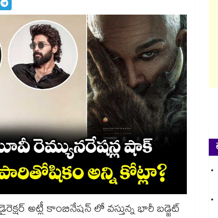
 డైరెక్షర్ అట్లీ కాంబినేషన్ లో వస్తున్న భారీ బడ్జెట్