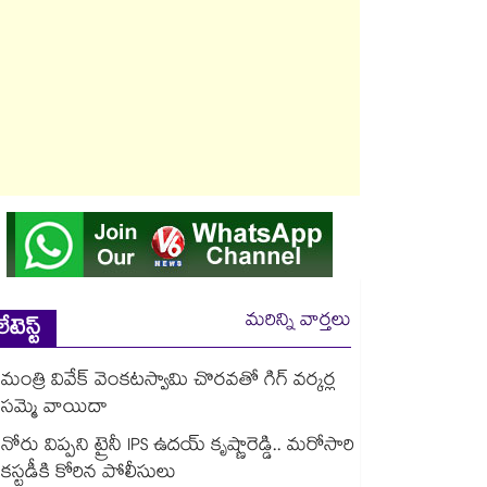
మరిన్ని వార్తలు
లేటెస్ట్
మంత్రి వివేక్ వెంకటస్వామి చొరవతో గిగ్ వర్కర్ల
సమ్మె వాయిదా
నోరు విప్పని ట్రైనీ IPS ఉదయ్ కృష్ణారెడ్డి.. మరోసారి
కస్టడీకి కోరిన పోలీసులు