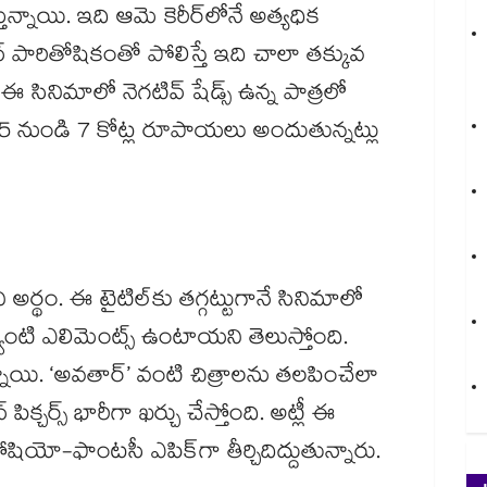
న్నాయి. ఇది ఆమె కెరీర్‌లోనే అత్యధిక
న్ పారితోషికంతో పోలిస్తే ఇది చాలా తక్కువ
ఈ సినిమాలో నెగటివ్ షేడ్స్ ఉన్న పాత్రలో
 5 నుండి 7 కోట్ల రూపాయలు అందుతున్నట్లు
అర్థం. ఈ టైటిల్‌కు తగ్గట్టుగానే సినిమాలో
వంటి ఎలిమెంట్స్ ఉంటాయని తెలుస్తోంది.
నాయి. ‘అవతార్’ వంటి చిత్రాలను తలపించేలా
్ పిక్చర్స్ భారీగా ఖర్చు చేస్తోంది. అట్లీ ఈ
, సోషియో-ఫాంటసీ ఎపిక్‌గా తీర్చిదిద్దుతున్నారు.