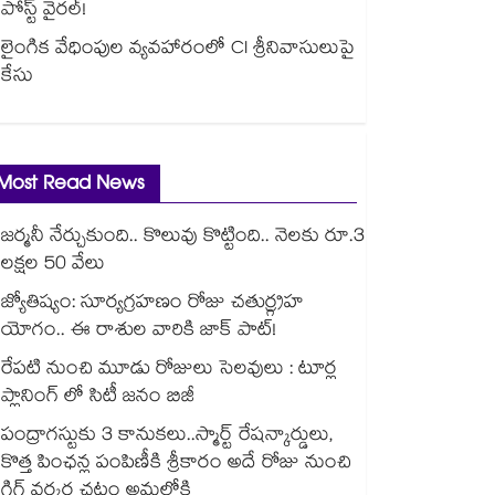
పోస్ట్ వైరల్!
లైంగిక వేధింపుల వ్యవహారంలో CI శ్రీనివాసులుపై
కేసు
Most Read News
జర్మనీ నేర్చుకుంది.. కొలువు కొట్టింది.. నెలకు రూ.3
లక్షల 50 వేలు
జ్యోతిష్యం: సూర్యగ్రహణం రోజు చతుర్గ్రహ
యోగం.. ఈ రాశుల వారికి జాక్ పాట్!
రేపటి నుంచి మూడు రోజులు సెలవులు : టూర్ల
ప్లానింగ్ లో సిటీ జనం బిజీ
పంద్రాగస్టుకు 3 కానుకలు..స్మార్ట్ రేషన్కార్డులు,
కొత్త పింఛన్ల పంపిణీకి శ్రీకారం అదే రోజు నుంచి
గిగ్ వర్కర్ల చట్టం అమల్లోకి