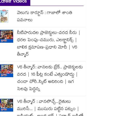
Latest Videos
వెలుగు కార్టూన్ : గాజాలో శాంతి
పవనాలు
నీటిపారుదల ప్రాజెక్టులు-వరద నీరు |
ధరల పెంపు-చమురు, ఎలక్ట్రానిక్స్ |
బాలిక క్షమాపణ-ప్రధాని మోదీ | V6
తీన్మార్
V6 తీన్మార్: వానలకు బ్రేక్.. ప్రాజెక్టులకు
వరద | 16 ఫీట్ల కంటే ఎత్తుండొద్దు |
చందా చోరీ..స్కిట్ అదిరింది | ఇగ
సెలవు పెద్దన్న
V6 తీన్మార్ : వానలొచ్చే...రైతులు
మురిసే... | ముసురు పట్టిన పట్నం |