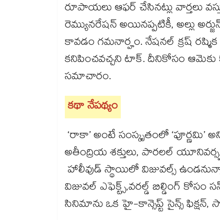
రూపాయలు ఆఫర్ చేసినట్లు వార్తలు వస్తు
రెమ్యునరేషన్ అయినప్పటికీ, అల్లు అర్జు
కావడం గమనార్హం. నేషనల్ క్రష్ రష్మిక 
కనిపించవచ్చని టాక్. దీనికోసం ఆమెకు
సమాచారం.
కథా నేపథ్యం
‘రాకా’ అంటే సంస్కృతంలో ‘పూర్ణమి’ అని 
అతీంద్రియ శక్తులు, పారలల్ యూనివర్స్
హాలీవుడ్ స్థాయిలో విజువల్స్ ఉండనున్
విజువల్ ఎఫెక్ట్స్,వరల్డ్ బిల్డింగ్ కోసం సన
సినిమాను ఒక హై-కాన్సెప్ట్ సైన్స్ ఫిక్షన్