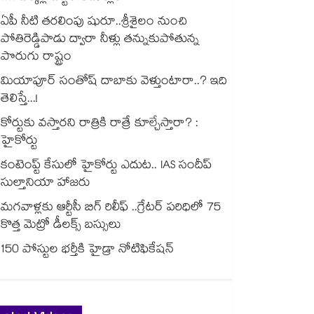
ఏపీ నీటి తరలింపు షురూ..శ్రీశైలం నుంచి
పోతిరెడ్డిపాడు ద్వారా నీళ్లు తన్నుకుపోతున్న
పొరుగు రాష్ట్రం
మియాపూర్ సంతోష్ దాబాకు వెళ్తుంటారా..? ఇది
తెలిస్తే...!
కోర్టుకు వస్తారని రాత్రికి రాత్రే కూల్చేస్తారా? :
హైకోర్టు
కంటెంప్ట్ కేసులో హైకోర్టు ఎదుట.. IAS సందీప్
సుల్తానియా హాజరు
మగవాళ్లకు ఆర్టీసీ బిగ్ రిలీఫ్ ..గ్రేటర్ పరిధిలో 75
కొత్త మెట్రో డీలక్స్ బస్సులు
150 పోస్టుల భర్తీకి హైడ్రా నోటిఫికేషన్