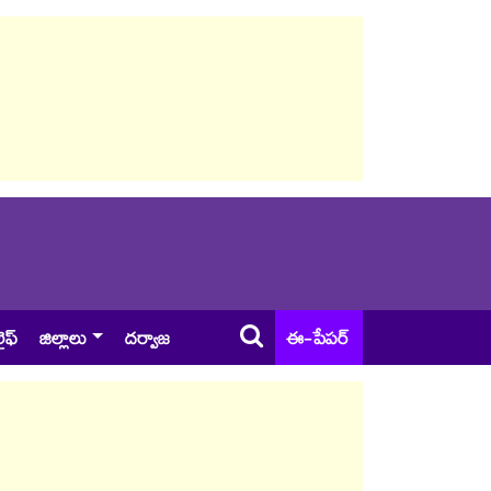
ైఫ్
జిల్లాలు
దర్వాజ
ఈ-పేపర్