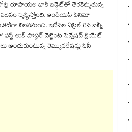
ోట్ల రూపాయల భారీ బడ్జెట్‌తో తెరకెక్కుతున్న
లనం సృష్టిస్తోంది. ఇండియన్ సినిమా
లో ఒకటిగా నిలవనుంది. ఇటీవల ఏప్రిల్ 8న బన్నీ
్ట్ లుక్ పోస్టర్ నెట్టింట సెన్సేషన్ క్రియేట్
ులు అందుకుంటున్న రెమ్యునరేషన్లు సినీ