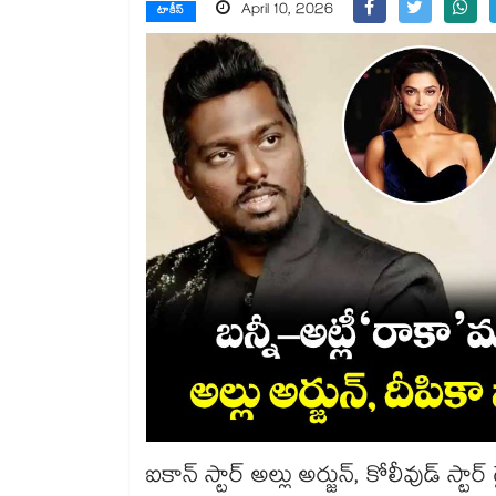
April 10, 2026
టాకీస్
ఐకాన్ స్టార్ అల్లు అర్జున్, కోలీవుడ్ స్టార్