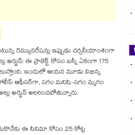
న్న రెమ్యునరేషన్లు ఇప్పుడు చర్చనీయాంశంగా
అర్జున్: ఈ ప్రాజెక్ట్ కోసం బన్నీ ఏకంగా 175
ెలుస్తోంది. ఇందులో ఆయన మూడు విభిన్న
ఒక పోలీస్ ఆఫీసర్‌గా, సగం మనిషి-సగం మృగం
 అల్లు అర్జున్ అలరించబోతున్నారు.
పదుకొనేకు ఈ సినిమా కోసం 25 కోట్ల