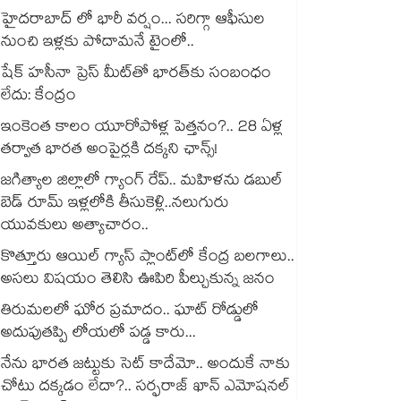
హైదరాబాద్ లో భారీ వర్షం... సరిగ్గా ఆఫీసుల
నుంచి ఇళ్లకు పోదామనే టైంలో..
షేక్ హసీనా ప్రెస్ మీట్‎తో భారత్‎కు సంబంధం
లేదు: కేంద్రం
ఇంకెంత కాలం యూరోపోళ్ల పెత్తనం?.. 28 ఏళ్ల
తర్వాత భారత అంపైర్లకి దక్కని ఛాన్స్!
జగిత్యాల జిల్లాలో గ్యాంగ్ రేప్.. మహిళను డబుల్
బెడ్ రూమ్ ఇళ్లలోకి తీసుకెళ్లి..నలుగురు
యువకులు అత్యాచారం..
కొత్తూరు ఆయిల్ గ్యాస్⁪ ప్లాంట్⁫లో కేంద్ర బలగాలు..
అసలు విషయం తెలిసి ఊపిరి పీల్చుకున్న జనం
తిరుమలలో ఘోర ప్రమాదం.. ఘాట్ రోడ్డులో
అదుపుతప్పి లోయలో పడ్డ కారు...
నేను భారత జట్టుకు సెట్ కాదేమో.. అందుకే నాకు
చోటు దక్కడం లేదా?.. సర్ఫరాజ్ ఖాన్ ఎమోషనల్