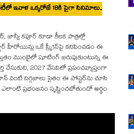
టీలో ఇవాళ ఒక్కరోజే 18కి పైగా సినిమాలు..
, జాన్వీ కపూర్ కూడా కీలక పాత్రల్లో
ర్ హీరోయిన్లు ఒకే స్క్రీన్‌పై కనిపించడం ఈ
్రస్తుతం ముంబైలో షూటింగ్ జరుపుకుంటున్న ఈ
ర్తి చేసుకుని, 2027 వేసవిలో ప్రపంచవ్యాప్తంగా
్ వంటి దిగ్గజాలు సైతం ఈ పోస్టర్‌ను చూసి
ద్ద ఎలాంటి ప్రభంజనం సృష్టించబోతుందో అర్థం