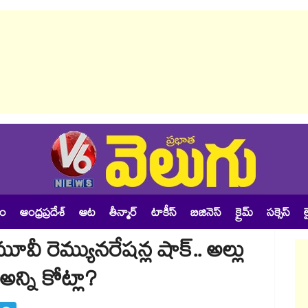
శం
ఆంధ్రప్రదేశ్
ఆట
తీన్మార్
టాకీస్
బిజినెస్
క్రైమ్
సక్సెస్
ల
మూవీ రెమ్యునరేషన్ల షాక్.. అల్లు
అన్ని కోట్లా?