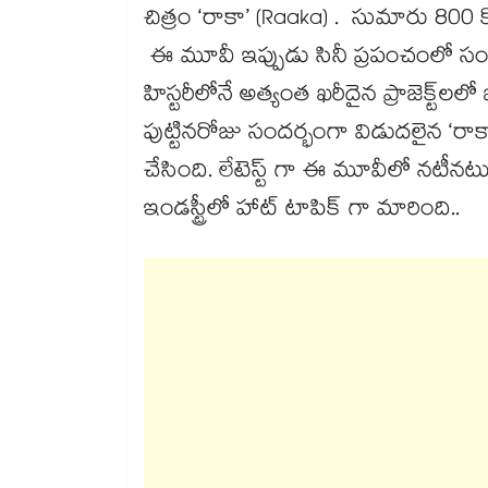
చిత్రం ‘రాకా’ (Raaka) . సుమారు 800 క
ఈ మూవీ ఇప్పుడు సినీ ప్రపంచంలో సంచ
హిస్టరీలోనే అత్యంత ఖరీదైన ప్రాజెక్ట్‌ల
పుట్టినరోజు సందర్భంగా విడుదలైన ‘రాకా’ ఫస
చేసింది. లేటెస్ట్ గా ఈ మూవీలో నటీనట
ఇండస్ట్రీలో హాట్ టాపిక్ గా మారింది..