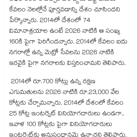
కేవలం నెలల్లోనే పూర్తవడాన్ని దేశం చూసిందని
పేర్కొన్నారు. 2014లో దేశంలో 74
విమానాశ్రయాల ఉంటే 2026 నాటికి ఆ సంఖ్య
160కి పైగా పెరిగిందన్నారు. 2014లో కేవలం ఐదు
నగరాల్లో ఉన్న మెట్రో సేవలను 2026 నాటికి
ఇరవైకి పైగా నగరాలకు విస్తరించామని తెలిపారు.
2014లో రూ.700 కోట్లు ఉన్న రక్షణ
ఎగుమతులను 2026 నాటికి రూ.23,000 వేల
కోట్లకు చేర్చామన్నారు. 2014లో దేశంలో కేవలం
25 కోట్ల ఇంటర్నెట్ వినియోగదారులు ఉండగా..
ఇవాళ 100 కోట్లకు పైగా వినియోగదారులు
ఇంటర్నెట్‌కు అనుసంధానమై ఉన్నారని తెలిపారు.