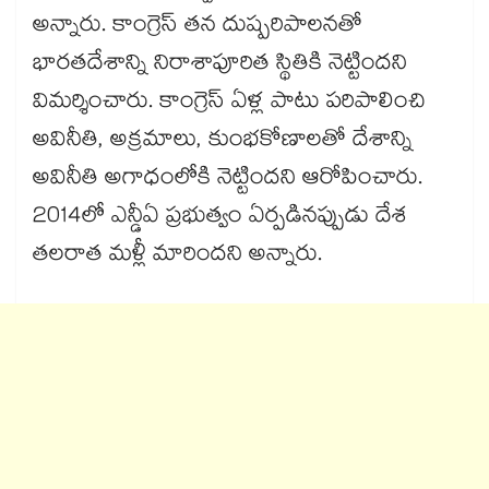
అన్నారు. కాంగ్రెస్ తన దుష్పరిపాలనతో
భారతదేశాన్ని నిరాశాపూరిత స్థితికి నెట్టిందని
విమర్శించారు. కాంగ్రెస్ ఏళ్ల పాటు పరిపాలించి
అవినీతి, అక్రమాలు, కుంభకోణాలతో దేశాన్ని
అవినీతి అగాధంలోకి నెట్టిందని ఆరోపించారు.
2014లో ఎన్డీఏ ప్రభుత్వం ఏర్పడినప్పుడు దేశ
తలరాత మళ్లీ మారిందని అన్నారు.