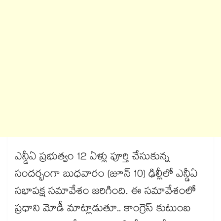
ఎన్డీఏ ప్రభుత్వం 12 ఏళ్లు పూర్తి చేసుకున్న
సందర్భంగా బుధవారం (జూన్ 10) ఢిల్లీలో ఎన్డీఏ
సభాపక్ష సమావేశం జరిగింది. ఈ సమావేశంలో
ప్రధాని మోడీ మాట్లాడుతూ.. కాంగ్రెస్ కుటుంబ