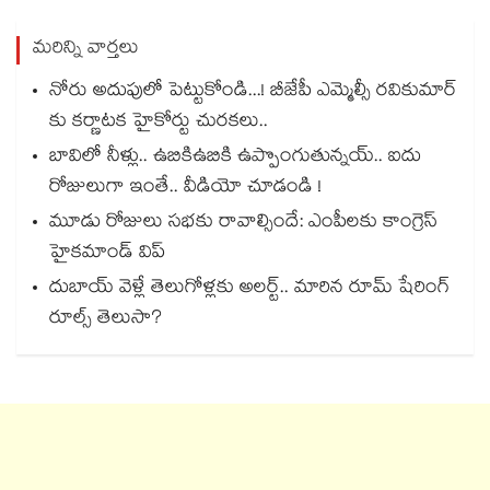
మరిన్ని వార్తలు
నోరు అదుపులో పెట్టుకోండి...! బీజేపీ ఎమ్మెల్సీ రవికుమార్
కు కర్ణాటక హైకోర్టు చురకలు..
బావిలో నీళ్లు.. ఉబికిఉబికి ఉప్పొంగుతున్నయ్.. ఐదు
రోజులుగా ఇంతే.. వీడియో చూడండి !
మూడు రోజులు సభకు రావాల్సిందే: ఎంపీలకు కాంగ్రెస్
హైకమాండ్ విప్
దుబాయ్ వెళ్లే తెలుగోళ్లకు అలర్ట్.. మారిన రూమ్ షేరింగ్‌
రూల్స్ తెలుసా?