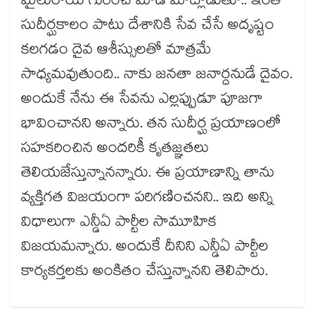
మైలురాయి గురించి మోడీ మాట్లాడుతూ.. ఇంత
సుదీర్ఘకాలం పాటు దేశానికి సేవ చేసే అదృష్టం
కలగడం దైవ ఆశీస్సులతో మాత్రమే
సాధ్యమవుతుంది.. నాకు జనతా జనార్దనుడే దైవం.
అందుకే నేను ఈ సేవను ఎల్లప్పుడూ పూజగా
భావించానని అన్నారు. తన సుదీర్ఘ ప్రయాణంలో
సహకరించిన అందరికీ కృతజ్ఞతలు
తెలియజేస్తున్నానన్నారు. ఈ ప్రయాణాన్ని తాను
వ్యక్తిగత విజయంగా పరిగణించనని.. ఇది అన్ని
విధాలుగా ఎన్డీఏ పార్టీల సామూహిక
విజయమన్నారు. అందుకే దీనిని ఎన్డీఏ పార్టీల
కార్యకర్తలకు అంకితం చేస్తున్నానని తెలిపారు.