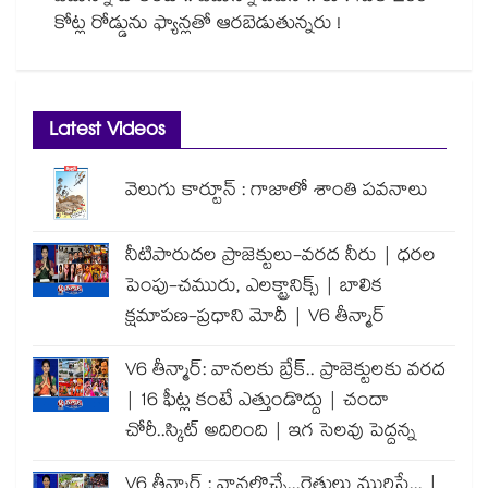
కోట్ల రోడ్డును ఫ్యాన్లతో ఆరబెడుతున్నరు !
Latest Videos
వెలుగు కార్టూన్ : గాజాలో శాంతి పవనాలు
నీటిపారుదల ప్రాజెక్టులు-వరద నీరు | ధరల
పెంపు-చమురు, ఎలక్ట్రానిక్స్ | బాలిక
క్షమాపణ-ప్రధాని మోదీ | V6 తీన్మార్
V6 తీన్మార్: వానలకు బ్రేక్.. ప్రాజెక్టులకు వరద
| 16 ఫీట్ల కంటే ఎత్తుండొద్దు | చందా
చోరీ..స్కిట్ అదిరింది | ఇగ సెలవు పెద్దన్న
V6 తీన్మార్ : వానలొచ్చే...రైతులు మురిసే... |