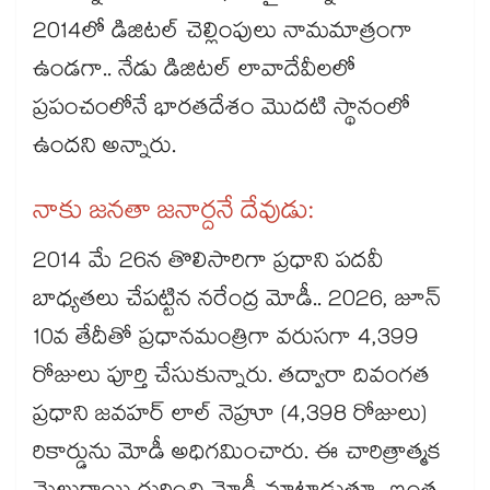
2014లో డిజిటల్ చెల్లింపులు నామమాత్రంగా
ఉండగా.. నేడు డిజిటల్ లావాదేవీలలో
ప్రపంచంలోనే భారతదేశం మొదటి స్థానంలో
ఉందని అన్నారు.
నాకు జనతా జనార్దనే దేవుడు:
2014 మే 26న తొలిసారిగా ప్రధాని పదవీ
బాధ్యతలు చేపట్టిన నరేంద్ర మోడీ.. 2026, జూన్
10వ తేదీతో ప్రధానమంత్రిగా వరుసగా 4,399
రోజులు పూర్తి చేసుకున్నారు. తద్వారా దివంగత
ప్రధాని జవహర్ లాల్ నెహ్రూ (4,398 రోజులు)
రికార్డును మోడీ అధిగమించారు. ఈ చారిత్రాత్మక