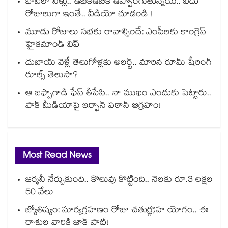
బావిలో నీళ్లు.. ఉబికిఉబికి ఉప్పొంగుతున్నయ్.. ఐదు
రోజులుగా ఇంతే.. వీడియో చూడండి !
మూడు రోజులు సభకు రావాల్సిందే: ఎంపీలకు కాంగ్రెస్
హైకమాండ్ విప్
దుబాయ్ వెళ్లే తెలుగోళ్లకు అలర్ట్.. మారిన రూమ్ షేరింగ్‌
రూల్స్ తెలుసా?
ఆ జఫ్పాగాడి ఫేస్ తీసేసి.. నా ముఖం ఎందుకు పెట్టారు..
పాక్ మీడియాపై ఇర్ఫాన్ పఠాన్ ఆగ్రహం!
Most Read News
జర్మనీ నేర్చుకుంది.. కొలువు కొట్టింది.. నెలకు రూ.3 లక్షల
50 వేలు
జ్యోతిష్యం: సూర్యగ్రహణం రోజు చతుర్గ్రహ యోగం.. ఈ
రాశుల వారికి జాక్ పాట్!