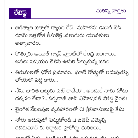
మరిన్ని వార్తలు
లేటెస్ట్
జగిత్యాల జిల్లాలో గ్యాంగ్ రేప్.. మహిళను డబుల్ బెడ్
రూమ్ ఇళ్లలోకి తీసుకెళ్లి..నలుగురు యువకులు
అత్యాచారం..
కొత్తూరు ఆయిల్ గ్యాస్⁪ ప్లాంట్⁫లో కేంద్ర బలగాలు..
అసలు విషయం తెలిసి ఊపిరి పీల్చుకున్న జనం
తిరుమలలో ఘోర ప్రమాదం.. ఘాట్ రోడ్డులో అదుపుతప్పి
లోయలో పడ్డ కారు...
నేను భారత జట్టుకు సెట్ కాదేమో.. అందుకే నాకు చోటు
దక్కడం లేదా?.. సర్ఫరాజ్ ఖాన్ ఎమోషనల్ పోస్ట్ వైరల్!
లైంగిక వేధింపుల వ్యవహారంలో CI శ్రీనివాసులుపై కేసు
నోరు అదుపులో పెట్టుకోండి...! బీజేపీ ఎమ్మెల్సీ
రవికుమార్ కు కర్ణాటక హైకోర్టు చురకలు..