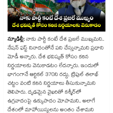
న్యూఢిల్లీ:
నాకు పార్టీ కంటే దేశ ప్రజలే ముఖ్యమని..
నేషన్ ఫస్ట్ నినాదంతోనే పని చేస్తున్నామని ప్రధాని
మోడీ అన్నారు. దేశ భవిష్యత్ కోసం కఠిన
నిర్ణయాలకు వెనుకాడటం లేదన్నారు. ఇందులో
భాగంగానే ఆర్టికల్ 370ని రద్దు, ట్రిపుల్ తలాఖ్‌
చట్టం వంటి కఠిన నిర్ణయాలు తీసుకున్నామని
తెలిపారు. దృఢమైన వైఖరితో కశ్మీర్‌లో
ఉగ్రవాదంపై ఉక్కుపాదం మోపామని.. అలాగే
దేశంలో మావోయిస్టులను అంతం చేశామని