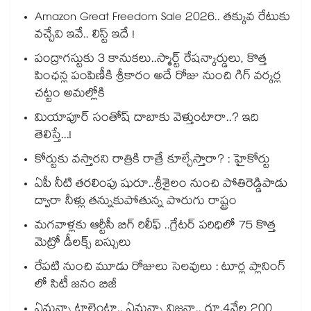
Amazon Great Freedom Sale 2026.. తక్కువ రేటుకు
వచ్చేవి ఇవే.. లిస్ట్ ఇదే !
పంద్రాగస్టుకు 3 కానుకలు..స్మార్ట్ రేషన్కార్డులు, కొత్త
పింఛన్ల పంపిణీకి శ్రీకారం అదే రోజు నుంచి గిగ్ వర్కర్ల
చట్టం అమల్లోకి
మియాపూర్ సంతోష్ దాబాకు వెళ్తుంటారా..? ఇది
తెలిస్తే...!
కోర్టుకు వస్తారని రాత్రికి రాత్రే కూల్చేస్తారా? : హైకోర్టు
ఏపీ నీటి తరలింపు షురూ..శ్రీశైలం నుంచి పోతిరెడ్డిపాడు
ద్వారా నీళ్లు తన్నుకుపోతున్న పొరుగు రాష్ట్రం
మగవాళ్లకు ఆర్టీసీ బిగ్ రిలీఫ్ ..గ్రేటర్ పరిధిలో 75 కొత్త
మెట్రో డీలక్స్ బస్సులు
రేపటి నుంచి మూడు రోజులు సెలవులు : టూర్ల ప్లానింగ్
లో సిటీ జనం బిజీ
ఏమన్నా టాలెంటా.. ఏమన్నా విజనా.. రూ.4వేల 200