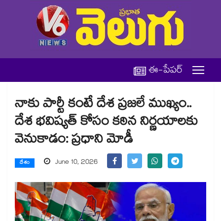
ఈ-పేపర్
నాకు పార్టీ కంటే దేశ ప్రజలే ముఖ్యం..
దేశ భవిష్యత్ కోసం కఠిన నిర్ణయాలకు
వెనుకాడం: ప్రధాని మోడీ
June 10, 2026
దేశం