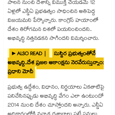
పాలన నుంచి దేశాన్ని విముక్తి చేయడమే 12
ఏళ్లలో ఎన్డీఏ ప్రభఉత్వం సాధించిన అతిపెద్ద
విజయమని పేర్కొన్నారు. కాంగ్రెస్ హయాంలో
దేశం తిరోగమన దిశలో పయనించిందని..
అభివృద్ధి నత్తనడకన సాగిందని విమర్శించారు.
►ALSO READ |
సుస్థిర ప్రభుత్వంతోనే
అభివృద్ది..దేశ ప్రజల ఆకాంక్షను నెరవేరుస్తున్నాం:
ప్రధాని మోదీ
ప్రభుత్వ ఉద్దేశం, విధానం, నిర్ణయాలు ఏకతాటిపై
పనిచేసినప్పుడు అభివృద్ధి వేగం ఎలా ఉంటుందో
2014 నుంచి దేశం చూస్తోందని అన్నారు. ఎన్డీఏ
అధికారంలోకి వచ్చాక దశాబ్దాలు పట్టే పనులు