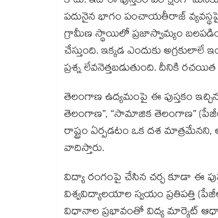
కాదు. ఇదే ఈ పుస్తకం పరోక్షంగా మనకు 
పదునైన భాగం పంచాయతీరాజ్ వ్యవస్థపై
గ్రామీణ స్థాయిలో ప్రజాస్వామ్యం బలప
చేస్తుంది. ఇక్కడ ఎందుకు అగ్రకులాలే ఇం
ప్రశ్న లేవనెత్తబడుతుంది. దీనికి రచయిత
తెలంగాణ ఉద్యమంపై ఈ పుస్తకం ఇచ్చిన 
తెలంగాణ”, “సామాజిక తెలంగాణ” (పేజీలు
రాష్ట్రం ఏర్పడటం ఒక దశ మాత్రమేనని, 
వాదిస్తారు.
విద్యా రంగంపై చేసిన చర్చ కూడా ఈ పుస్తకా
విశ్వవిద్యాలయాల స్వయం ప్రతిపత్తి (ప
విధానాల ప్రభావంతో విద్య మార్కెట్ ఆ