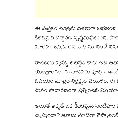
ఈ పుస్తకం చరిత్రను దశలుగా విభజించి 
కీలకమైన నిర్ధారణ స్పష్టమవుతుంది. ప
మారదు. ఇక్కడ రచయిత సూచించే వి
రాజకీయ వ్యవస్థ తటస్థం కాదు అది ఆధిప
యంత్రాంగం. ఈ వాదనను పూర్తిగా అంగీక
విషయం మాత్రం నిర్లక్ష్యం చేయలేం. ఈ విశ
మనం సాధారణంగా ప్రశ్నించని విషయాలన
అయితే ఇక్కడే ఒక కీలకమైన సందేహం మ
వర్తిస్తుందా? జవాబు సూటిగా చెప్పాలంటే