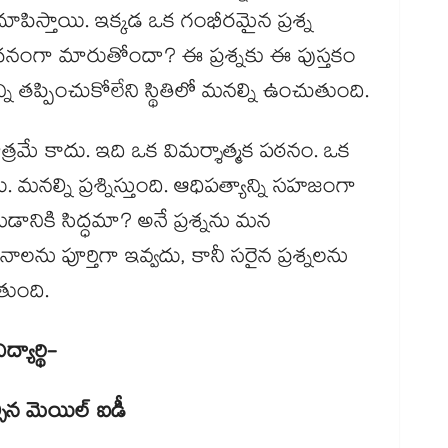
చూపిస్తాయి. ఇక్కడ ఒక గంభీరమైన ప్రశ్న
 సాధనంగా మారుతోందా? ఈ ప్రశ్నకు ఈ పుస్తకం
తప్పించుకోలేని స్థితిలో మనల్ని ఉంచుతుంది.
్రమే కాదు. ఇది ఒక విమర్శాత్మక పఠనం. ఒక
మనల్ని ప్రశ్నిస్తుంది. ఆధిపత్యాన్ని సహజంగా
ేయడానికి సిద్ధమా? అనే ప్రశ్నను మన
ు పూర్తిగా ఇవ్వదు, కానీ సరైన ప్రశ్నలను
ుతుంది.
యార్థి-
్సిన మెయిల్​ ఐడీ