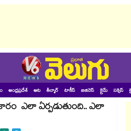
శం
ఆంధ్రప్రదేశ్
ఆట
తీన్మార్
టాకీస్
బిజినెస్
క్రైమ్
సక్సెస్
ల
కారం ఎలా ఏర్పడుతుంది.. ఎలా