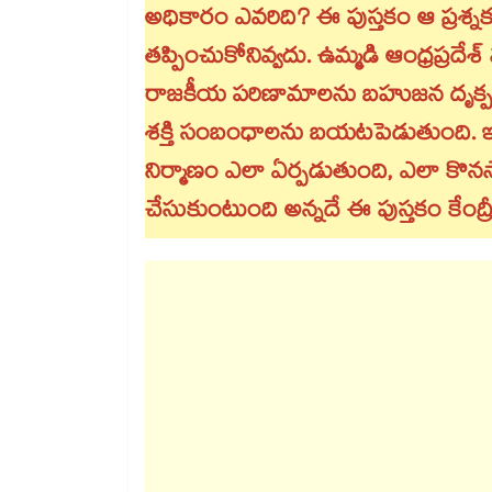
అధికారం ఎవరిది? ఈ పుస్తకం ఆ ప్రశ్నక
తప్పించుకోనివ్వదు. ఉమ్మడి ఆంధ్రప్రద
రాజకీయ పరిణామాలను బహుజన దృక్పథ
శక్తి సంబంధాలను బయటపెడుతుంది. ఇ
నిర్మాణం ఎలా ఏర్పడుతుంది, ఎలా కొనస
చేసుకుంటుంది అన్నదే ఈ పుస్తకం కేంద