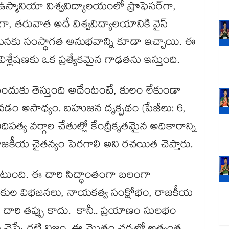
్మానియా విశ్వవిద్యాలయంలో ప్రొఫెసర్‌‌గా,
ిపాల్‌గా, తరువాత అదే విశ్వవిద్యాలయానికి వైస్
ఆయనకు సంస్థాగత అనుభవాన్ని కూడా ఇచ్చాయి. ఈ
్లేషణకు ఒక ప్రత్యేకమైన గాఢతను ఇస్తుంది.
దుకు తెస్తుంది అదేంటంటే, కులం లేకుండా
డం అసాధ్యం. బహుజన దృక్పథం (పేజీలు: 6,
ధిపత్య వర్గాల చేతుల్లో కేంద్రీకృతమైన అధికారాన్ని
జకీయ చైతన్యం పెరగాలి అని రచయిత చెప్తారు.
టుంది. ఈ దారి సిద్ధాంతంగా బలంగా
ుల–ఉపకుల విభజనలు, నాయకత్వ సంక్షోభం, రాజకీయ
. అంటే దారి తప్పు కాదు. కానీ.. ప్రయాణం సులభం