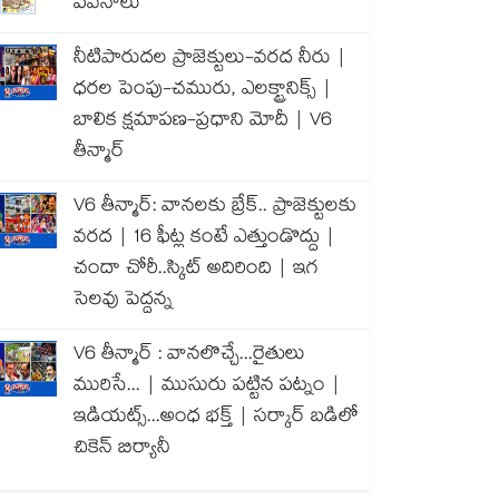
పవనాలు
నీటిపారుదల ప్రాజెక్టులు-వరద నీరు |
ధరల పెంపు-చమురు, ఎలక్ట్రానిక్స్ |
బాలిక క్షమాపణ-ప్రధాని మోదీ | V6
తీన్మార్
V6 తీన్మార్: వానలకు బ్రేక్.. ప్రాజెక్టులకు
వరద | 16 ఫీట్ల కంటే ఎత్తుండొద్దు |
చందా చోరీ..స్కిట్ అదిరింది | ఇగ
సెలవు పెద్దన్న
V6 తీన్మార్ : వానలొచ్చే...రైతులు
మురిసే... | ముసురు పట్టిన పట్నం |
ఇడియట్స్...అంధ భక్త్ | సర్కార్ బడిలో
చికెన్ బిర్యానీ