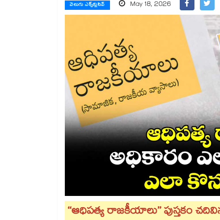
May 18, 2026
వెలుగు ఎక్స్‌క్లుసివ్
‘‘ఆధిపత్య రాజకీయాలు’’ పుస్తకం చదివ