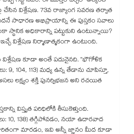
చెప్పే గట్టి నిజం. ఈ మొత్తం చర్చలో అత్యంత
 చేసిన విశ్లేషణ. 73వ రాజ్యాంగ సవరణ తర్వాత
డిందనే సాధారణ అభిప్రాయాన్ని ఈ పుస్తకం సవాలు
కా స్థానిక అధికారాన్ని పట్టుకుని ఉంటున్నాయి?
 ఇచ్చే విశ్లేషణ నిర్మాణాత్మకంగా ఉంటుంది.
విశ్లేషణ కూడా అంతే పదునైనది. “భౌగోళిక
: 9, 104, 113) మధ్య ఉన్న తేడాను చూపిస్తూ,
అసలు లక్ష్యం శక్తి పునర్విభజన అని రచయిత
న్ని విస్తృత పరిధిలోకి తీసుకెళ్తుంది.
ేజీలు: 10, 138) తగ్గిపోవడం, నయా ఉదారవాద
ధారితంగా మారడం, ఇవి అన్నీ జ్ఞానం మీద కూడా