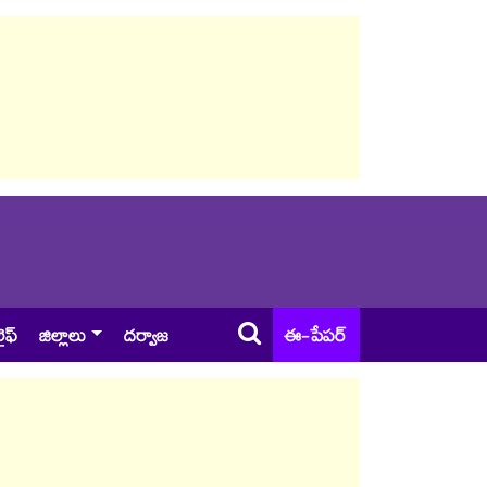
ైఫ్
జిల్లాలు
దర్వాజ
ఈ-పేపర్