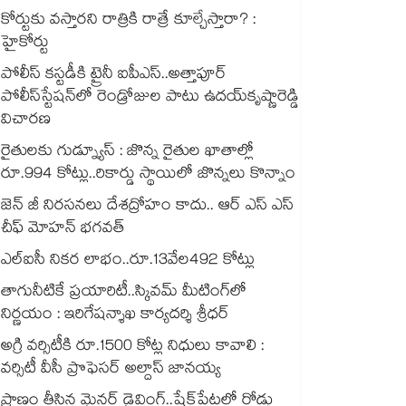
కోర్టుకు వస్తారని రాత్రికి రాత్రే కూల్చేస్తారా? :
హైకోర్టు
పోలీస్ కస్టడీకి ట్రైనీ ఐపీఎస్..అత్తాపూర్
పోలీస్‌‌‌‌‌‌‌‌‌‌‌‌‌‌‌‌స్టేషన్‌‌‌‌‌‌‌‌‌‌‌‌‌‌‌‌లో రెండ్రోజుల పాటు ఉదయ్‌‌‌‌‌‌‌‌‌‌‌‌‌‌‌‌కృష్ణారెడ్డి
విచారణ
రైతులకు గుడ్న్యూస్ : జొన్న రైతుల ఖాతాల్లో
రూ.994 కోట్లు..రికార్డు స్థాయిలో జొన్నలు కొన్నాం
జెన్ జీ నిరసనలు దేశద్రోహం కాదు.. ఆర్ ఎస్ ఎస్
చీఫ్ మోహన్ భగవత్
ఎల్ఐసీ నికర లాభం..రూ.13వేల492 కోట్లు
తాగునీటికే ప్రయారిటీ..స్కివమ్ మీటింగ్‌‌‌‌‌‌‌‌‌‌‌‌‌‌‌‌లో
నిర్ణయం : ఇరిగేషన్శాఖ కార్యదర్శి శ్రీధర్
అగ్రి వర్సిటీకి రూ.1500 కోట్ల నిధులు కావాలి :
వర్సిటీ వీసీ ప్రొఫెసర్ అల్దాస్ జానయ్య
ప్రాణం తీసిన మైనర్‌‌ డ్రైవింగ్‌..షేక్‌పేటలో రోడ్డు