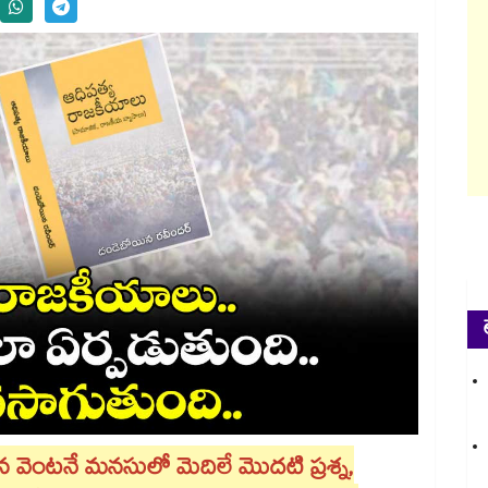
ిన వెంటనే మనసులో మెదిలే మొదటి ప్రశ్న,