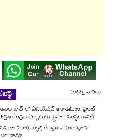
మరిన్ని వార్తలు
లేటెస్ట్
ఆదిలాబాద్ లో ఏవియేషన్ అకాడమీలు..పైలట్
శిక్షణ కేంద్రం ఏర్పాటుకు ప్రైవేటు సంస్థల ఆసక్తి
సమతా మూర్తి స్ఫూర్తి కేంద్రం సామరస్యతకు
చిరునామా