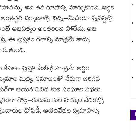
కపోవచ్చు. అది తన రూపాన్ని మార్చుకుంది. ఆర్థిక
ర్గత నిర్మాణాల్లో, విద్య–మీడియా వ్యవస్థల్లో
 అంటే ఆధిపత్యం అంతరించి పోలేదు. అది
ే, ఈ పుస్తకం గతాన్ని మాత్రమే కాదు,
మారుతుంది.
వలం పుస్తక పేజీల్లో మాత్రమే అర్థం
ఉద్యమాల మధ్య, సమాజంతో నేరుగా జరిగిన
రొఫెసర్​గా ఆయన వివిధ కుల సంఘాల సభలు,
్యేకంగా గొల్ల–కురుమ కుల హక్కుల వేదికల్లో,
్తందారుల దోపిడీ, అణిచివేతల స్వరూపాన్ని