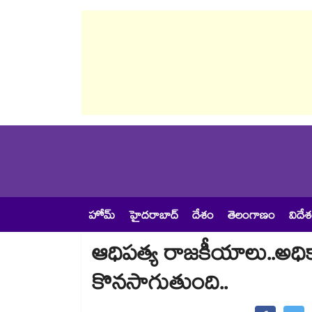
హోమ్
హైదరాబాద్
దేశం
తెలంగాణం
విదే
ఆధిపత్య రాజకీయాలు..అధి
కొనసాగుతుంది..