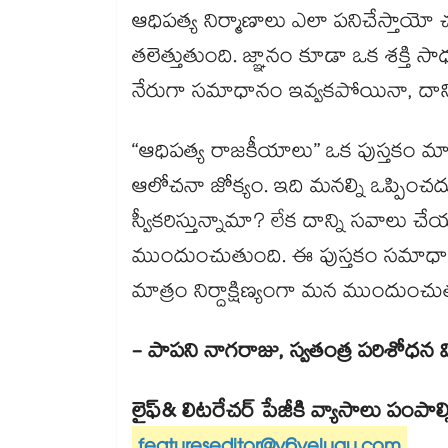
ఆధిపత్య నిర్మాణాలు ఎలా పనిచేస్తాయో 
తలెత్తుతుంది. జ్ఞానం కూడా ఒక శక్తి
నేరుగా సమాధానం ఇవ్వకపోయినా, దాన్ని 
“ఆధిపత్య రాజకీయాలు” ఒక పుస్తకం మాత
ఆలోచనా జోక్యం. ఇది మనల్ని ఒప్పించదు. 
స్వీకరిస్తున్నామా? లేక దాన్ని సవాలు చ
ముందుంచుతుంది. ఈ పుస్తకం సమాధానాలన
మాత్రం నిర్దాక్షిణ్యంగా మన ముందుంచ
- పాపని నాగరాజు, స్వతంత్ర పరిశోధన విద్
లైఫ్​& లిటరేచర్​ పేజీకి వ్యాసాలు పంపాల