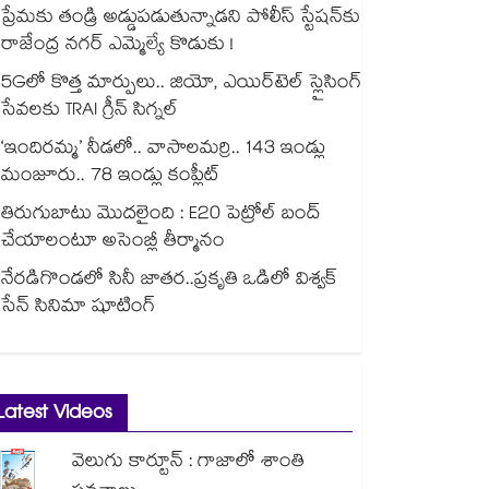
ప్రేమకు తండ్రి అడ్డుపడుతున్నాడని పోలీస్ స్టేషన్⁪కు
రాజేంద్ర నగర్ ఎమ్మెల్యే కొడుకు !
5Gలో కొత్త మార్పులు.. జియో, ఎయిర్‌టెల్ స్లైసింగ్
సేవలకు TRAI గ్రీన్ సిగ్నల్
‘ఇందిరమ్మ’ నీడలో.. వాసాలమర్రి.. 143 ఇండ్లు
మంజూరు.. 78 ఇండ్లు కంప్లీట్
తిరుగుబాటు మొదలైంది : E20 పెట్రోల్ బంద్
చేయాలంటూ అసెంబ్లీ తీర్మానం
నేరడిగొండలో సినీ జాతర..ప్రకృతి ఒడిలో విశ్వక్
సేన్ సినిమా షూటింగ్
Latest Videos
వెలుగు కార్టూన్ : గాజాలో శాంతి