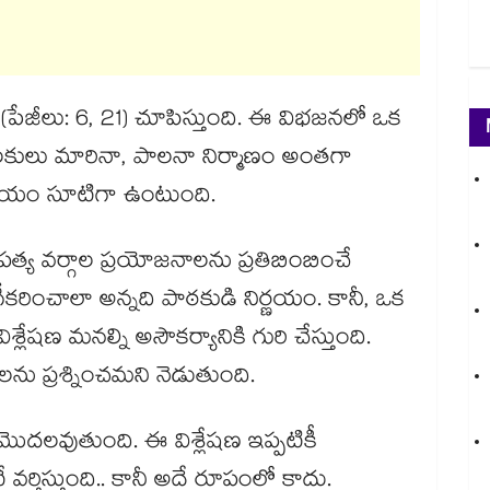
(పేజీలు: 6, 21) చూపిస్తుంది. ఈ విభజనలో ఒక
ాలకులు మారినా, పాలనా నిర్మాణం అంతగా
షయం సూటిగా ఉంటుంది.
త్య వర్గాల ప్రయోజనాలను ప్రతిబింబించే
రించాలా అన్నది పాఠకుడి నిర్ణయం. కానీ, ఒక
్లేషణ మనల్ని అసౌకర్యానికి గురి చేస్తుంది.
ు ప్రశ్నించమని నెడుతుంది.
ొదలవుతుంది. ఈ విశ్లేషణ ఇప్పటికీ
 వర్తిస్తుంది.. కానీ అదే రూపంలో కాదు.