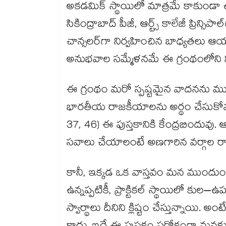
అకడమిక్ స్థాయిలో మాత్రమే కాకుండా ఉస
సికింద్రాబాద్ పీజీ, ఆర్ట్స్ కాలేజీ ప్రిన్స
చాన్సలర్‌గా నిర్వహించిన బాధ్యతలు 
అనుభవాల సమ్మేళనమే ఈ గ్రంథంలోని విశ
ఈ గ్రంథం మరో స్పష్టమైన వాదనను ముం
భారతీయ రాజకీయాలను అర్థం చేసుకోవ
37, 46) ఈ పుస్తకానికి కేంద్రబిందువు. ఆ
సవాలు చేయాలంటే అణగారిన వర్గాల రా
కానీ, ఇక్కడ ఒక వాస్తవం మన ముందుం
ఉన్నప్పటికీ, ప్రాక్టికల్ స్థాయిలో క
స్వార్థాలు దీనిని క్లిష్టం చేస్తున్నాయి