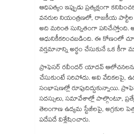
ఆధిపత్యం ఇప్పుడు ప్రత్యక్షంగా కనిపించ
వనరుల నియంత్రణలో, రాజకీయ పార్టీల అంత
అది మరింత సున్నితంగా పనిచేస్తోంది.
ఆధునికీకరించబడింది. ఈ కోణంలో చూస్త
వర్తమానాన్ని అర్థం చేసుకునే ఒక కీగా 
ప్రొఫెసర్ రవీందర్ యాదవ్ ఆలోచనలను కే
చేసుకుంటే సరిపోదు. అవి వేదికలపై, 
సంభాషణల్లో రూపుదిద్దుకున్నాయి. ప్
సదస్సులు, సమావేశాల్లో పాల్గొంటూ, ప్రత
తెలంగాణ ఉద్యమ స్టేజీలపై, అగ్రకుల పెత
పదేపదే విశ్లేషించారు.