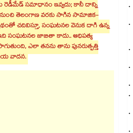
ు రెడీమేడ్ సమాధానం ఇవ్వదు; కానీ దాన్ని
ేశ్ నుంచి తెలంగాణ వరకు సాగిన సామాజిక-
ంతో చదివిస్తూ, సంఘటనల వెనుక దాగి ఉన్న
ది సంఘటనల జాబితా కాదు.. ఆధిపత్య
ాగుతుంది, ఎలా తనను తాను పునరుత్పత్తి
్రీయ వాదన.