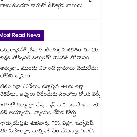
దాటుతుండగా కారుతో ఢీకొట్టిన బాలుడు
Most Read News
ఒక్క ర్యాపిడో రైడ్.. తలకిందులైన జీవితం: రూ.25
లక్షల హాస్పిటల్ బిల్లులతో యువతి పోరాటం
అమ్మవారి ముందు ఎలాంటి డ్రామాలు చేయలేదు:
జోగిని శ్యామల
జీతం లక్షా 60వేలు.. కట్టాల్సిన EMIలు లక్షా
85వేలు.. అప్పులు తీరేందుకు సలహాలు కోరిన టెక్కీ
ATMలో డబ్బు డ్రా చేస్తే క్యాష్ రాకుండానే అకౌంట్లో
కట్ అయ్యాయ్.. న్యాయం చేసిన కోర్టు
గ్రాడ్యుయేట్లకు శుభవార్త.. TCS, విప్రో, ఇన్ఫోసిస్,
టెక్ మహీంద్రా, హెచ్సీఎల్ ఏం చేస్తున్నాయంటే?