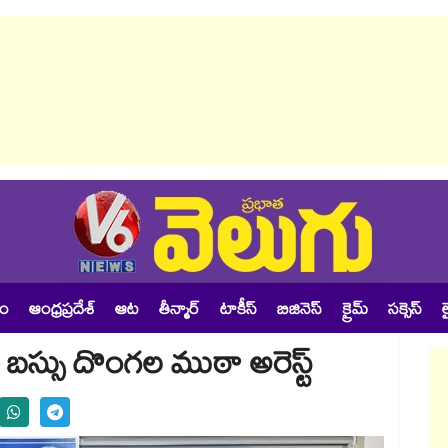
శం
ఆంధ్రప్రదేశ్
ఆట
తీన్మార్
టాకీస్
బిజినెస్
క్రైమ్
సక్సెస్
ల
్ర బస్సు దొంగల ముఠా అరెస్ట్