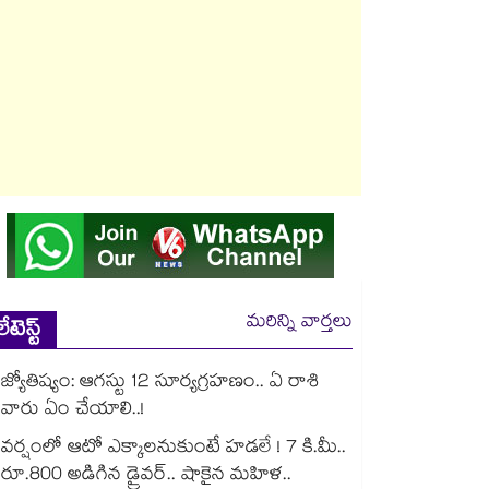
మరిన్ని వార్తలు
లేటెస్ట్
జ్యోతిష్యం: ఆగస్టు 12 సూర్యగ్రహణం.. ఏ రాశి
వారు ఏం చేయాలి..!
వర్షంలో ఆటో ఎక్కాలనుకుంటే హడలే ! 7 కి.మీ..
రూ.800 అడిగిన డ్రైవర్.. షాకైన మహిళ..