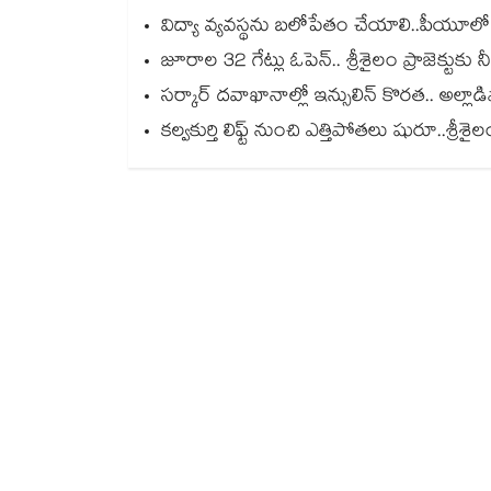
విద్యా వ్యవస్థను బలోపేతం చేయాలి..పీయూల
జూరాల 32 గేట్లు ఓపెన్.. శ్రీశైలం ప్రాజెక్టుకు
సర్కార్ దవాఖానాల్లో ఇన్సులిన్ కొరత.. అల్లాడ
కల్వకుర్తి లిఫ్ట్ నుంచి ఎత్తిపోతలు షురూ..శ్ర