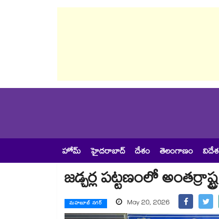
హోమ్
హైదరాబాద్
దేశం
తెలంగాణం
విదే
జడ్చర్ల పట్టణంలో అంతర్రాష్ట
May 20, 2026
మహబూబ్ నగర్