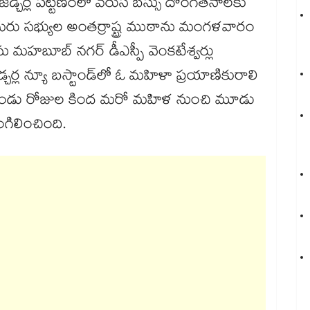
జడ్చర్ల పట్టణంలో వరుస బస్సు దొంగతనాలకు
గురు సభ్యుల అంతర్రాష్ట్ర ముఠాను మంగళవారం
ను మహబూబ్ నగర్ డీఎస్పీ వెంకటేశ్వర్లు
్ల న్యూ బస్టాండ్‌‌‌‌లో ఓ మహిళా ప్రయాణికురాలి
 రెండు రోజుల కింద మరో మహిళ నుంచి మూడు
ిలించింది.