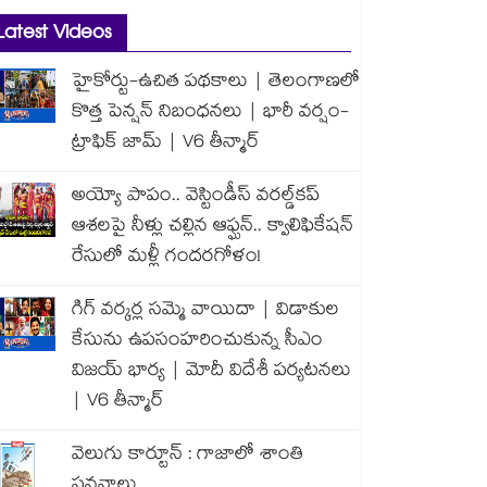
Latest Videos
హైకోర్టు-ఉచిత పథకాలు | తెలంగాణలో
కొత్త పెన్షన్ నిబంధనలు | భారీ వర్షం-
ట్రాఫిక్ జామ్ | V6 తీన్మార్
అయ్యో పాపం.. వెస్టిండీస్ వరల్డ్‌కప్
ఆశలపై నీళ్లు చల్లిన ఆఫ్ఘన్.. క్వాలిఫికేషన్
రేసులో మళ్లీ గందరగోళం!
గిగ్ వర్కర్ల సమ్మె వాయిదా | విడాకుల
కేసును ఉపసంహరించుకున్న సీఎం
విజయ్ భార్య | మోదీ విదేశీ పర్యటనలు
| V6 తీన్మార్
వెలుగు కార్టూన్ : గాజాలో శాంతి
పవనాలు