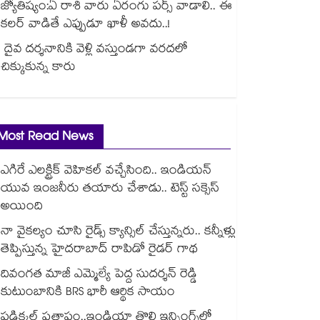
జ్యోతిష్యం:ఏ రాశి వారు ఏరంగు పర్స్ వాడాలి.. ఈ
కలర్ వాడితే ఎప్పుడూ ఖాళీ అవదు..!
దైవ దర్శనానికి వెళ్లి వస్తుండగా వరదలో
చిక్కుకున్న కారు
Most Read News
ఎగిరే ఎలక్ట్రిక్ వెహికల్ వచ్చేసింది.. ఇండియన్
యువ ఇంజనీరు తయారు చేశాడు.. టెస్ట్ సక్సెస్
అయింది
నా వైకల్యం చూసి రైడ్స్ క్యాన్సిల్ చేస్తున్నరు.. కన్నీళ్లు
తెప్పిస్తున్న హైదరాబాద్ రాపిడో రైడర్ గాథ
దివంగత మాజీ ఎమ్మెల్యే పెద్ద సుదర్శన్ రెడ్డి
కుటుంబానికి BRS భారీ ఆర్థిక సాయం
పడిక్కల్‌‌ ప్రతాపం..ఇండియా తొలి ఇన్నింగ్స్‌‌లో