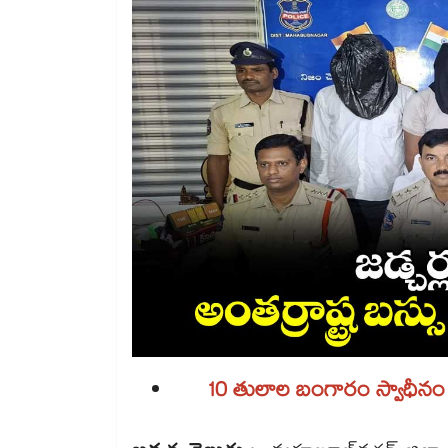
10 తులాల బంగారం స్వాధీనం