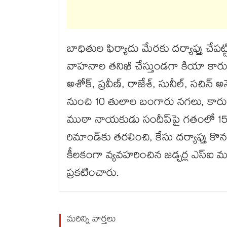
బాధితుల ఫిర్యాదు మేరకు దర్యాప్తు చే
వాహనాల తనిఖీ చేస్తుండగా కియా కారు
అశోక్, ప్రవీణ్, రాజేశ్, సునీల్, సచిన్ అ
నుంచి 10 తులాల బంగారు నగలు, కారును స
ముఠా నాయకుడు సందీప్​పై గతంలో 15 కే
రిమాండ్‌‌‌‌కు తరలించి, కేసు దర్యాప్తు క
కీలకంగా వ్యవహరించిన జడ్చర్ల ఎస్ఐ మల్లే
ప్రకటించారు.
మరిన్ని వార్తలు