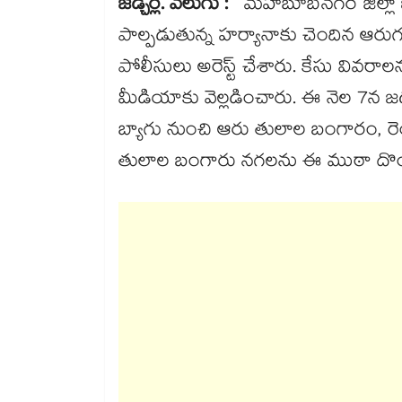
జడ్చర్ల. వెలుగు : ​
మహబూబ్​నగర్​ జిల్లా 
పాల్పడుతున్న హర్యానాకు చెందిన ఆరు
పోలీసులు అరెస్ట్ చేశారు. కేసు వివరాల
మీడియాకు వెల్లడించారు. ఈ నెల 7న జడ్చర
బ్యాగు నుంచి ఆరు తులాల బంగారం,
తులాల బంగారు నగలను ఈ ముఠా దొంగ