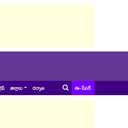
ైఫ్
జిల్లాలు
దర్వాజ
ఈ-పేపర్