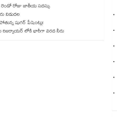
ో రెండో రోజు జాతీయ సదస్సు
 నీరు విడుదల
ిపోతున్న షుగర్ పేషెంట్లు!
ీశైలం రిజర్వాయర్ లోకి భారీగా వరద నీరు