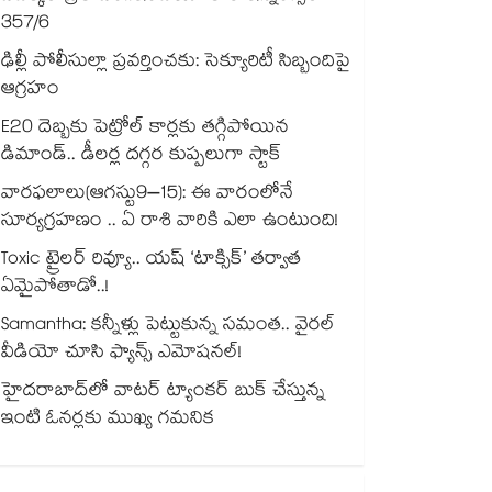
357/6
ఢిల్లీ పోలీసుల్లా ప్రవర్తించకు: సెక్యూరిటీ సిబ్బందిపై
ఆగ్రహం
E20 దెబ్బకు పెట్రోల్ కార్లకు తగ్గిపోయిన
డిమాండ్.. డీలర్ల దగ్గర కుప్పలుగా స్టాక్
వారఫలాలు(ఆగస్టు9–15): ఈ వారంలోనే
సూర్యగ్రహణం .. ఏ రాశి వారికి ఎలా ఉంటుంది!
Toxic ట్రైలర్ రివ్యూ.. యష్ ‘టాక్సిక్’ తర్వాత
ఏమైపోతాడో..!
Samantha: కన్నీళ్లు పెట్టుకున్న సమంత.. వైరల్
వీడియో చూసి ఫ్యాన్స్ ఎమోషనల్!
హైదరాబాద్⁪లో వాటర్ ట్యాంకర్ బుక్ చేస్తున్న
ఇంటి ఓనర్లకు ముఖ్య గమనిక