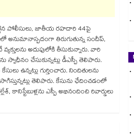
పట్టిన పోలీసులు, జాతీయ రహదారి 44పై
లో అనుమానాస్పదంగా తిరుగుతున్న సందీప్,
నే వ్యక్తులను అదుపులోకి తీసుకున్నారు. వారి
్వాధీనం చేసుకున్నట్లు డీఎస్పీ తెలిపారు.
సులు ఉన్నట్లు గుర్తించారు. నిందితులను
ొనసాగిస్తున్నట్లు తెలిపారు. కేసును ఛేదించడంలో
శ్, కానిస్టేబుళ్లను ఎస్పీ అభినందించి రివార్డులు