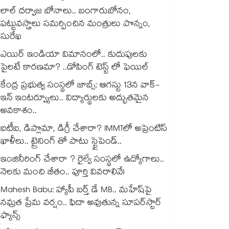
లాల్ దర్వాజ బోనాలు.. బంగారుబోనం,
పట్టువస్త్రాలు సమర్పించిన మంత్రులు పొన్నం,
సురేఖ
ఎయిర్ ఇండియా విమానంలో.. కుదుపులకు
పైలటే కారణమా? ..డోపింగ్ టెస్ట్ లో ఫెయిల్
కేంద్ర ప్రభుత్వ సంస్థలో జాబ్స్: ఆగస్టు 13న వాక్-
ఇన్ ఇంటర్వ్యూలు.. విద్యార్థులకు అద్భుతమైన
అవకాశం..
ఐటీఐ, డిప్లొమా, డిగ్రీ చేశారా? IMMTలో అప్రెంటిస్
ఖాళీలు.. ట్రైనింగ్ తో పాటు స్టైపెండ్..
ఇంజినీరింగ్ చేశారా ? రైల్వే సంస్థలో ఉద్యోగాలు..
నెలకు మంచి జీతం.. పూర్తి వివరాలివే!
Mahesh Babu: హ్యాపీ బర్త్ డే MB.. మహేష్‌పై
నమ్రత ప్రేమ వర్షం.. ఫిదా అవుతున్న సూపర్‌స్టార్
ఫ్యాన్స్