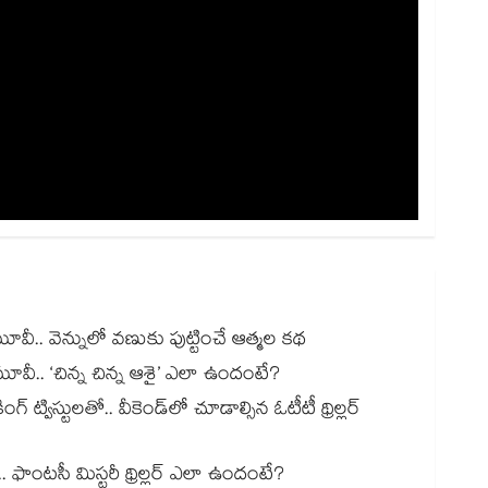
మూవీ.. వెన్నులో వణుకు పుట్టించే ఆత్మల కథ
మూవీ.. ‘చిన్న చిన్న ఆశై’ ఎలా ఉందంటే?
ట్విస్టులతో.. వీకెండ్‌లో చూడాల్సిన ఓటీటీ థ్రిల్లర్
ూ.. ఫాంటసీ మిస్టరీ థ్రిల్లర్ ఎలా ఉందంటే?