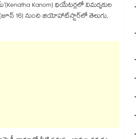
ోమ్’(Kenatha Kanom) థియేటర్లలో విమర్శకుల
ూన్ 16) నుంచి జియోహాట్‌స్టార్‌లో తెలుగు,