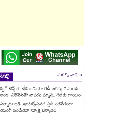
మరిన్ని వార్తలు
లేటెస్ట్
స్పిన్‌‌‌‌ టెస్ట్‌‌ కు టీమిండియా రెడీ ఆగస్టు 7 నుంచి
లంక ఎలెవెన్‌‌తో వామప్‌‌ మ్యాచ్‌‌.. గిల్‌‌కు గాయం!
సర్కారు బడి..ఇంటర్నేషనల్ స్టడీ శరవేగంగా
యంగ్ ఇండియా స్కూళ్ల నిర్మాణం