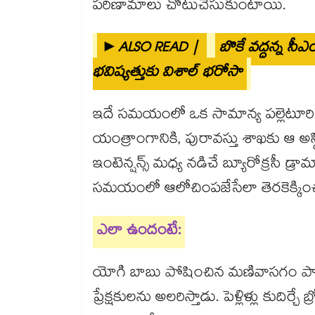
పరిణామాలు చోటుచేసుకుంటాయి.
►ALSO READ |
బొకే వద్దన్న సీ
భవిష్యత్తుకు విశాల్ భరోసా
ఇదే సమయంలో ఒక సామాన్య పల్లెటూరి వా
యంత్రాంగానికి, పురావస్తు శాఖకు ఆ అ
ఇంటెన్షన్స్ మధ్య నడిచే బ్యూరోక్రసీ డ్
సమయంలో ఆలోచింపజేసేలా తెరకెక్కిం
ఎలా ఉందంటే:
యోగి బాబు పోషించిన మణివాసగం పా
ప్రేక్షకులను అలరిస్తాడు. పెళ్లిళ్లు కుది