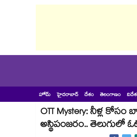
హోమ్
హైదరాబాద్
దేశం
తెలంగాణం
విదే
OTT Mystery: నీళ్ల కోసం 
అస్థిపంజరం.. తెలుగులో ఓటీ