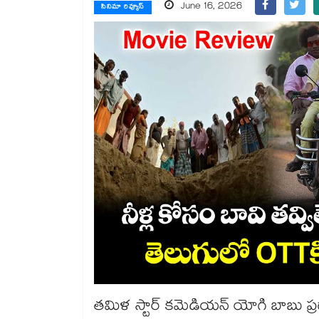
June 16, 2026
సినిమా రివ్యూస్
తమిళ స్టార్ కమెడియన్ యోగి బాబు ప్ర