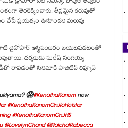
మెడీ డ్రామాలో నీటి సమస్య, బావుల తవ్వకం
ంగా తెరకెక్కించారు. తీవ్రమైన కరువుతో
కోసం చేసే ప్రయత్నం ఊహించని మలుపు
ల నాటి డైనోసార్ అస్థిపంజరం బయటపడటంతో
దలవుతాయి. దర్శకుడు సురేష్ సంగయ్య
ీతో రావడంతో సినిమాకి పాజిటివ్ రివ్యూస్
mukiyama? 😱
#KenathaKanom
now
tar
#KenathaKanomOnJioHotstar
ming
#KenathaKanomOnJHS
u
@LovelynChand
@RaichalRabecca