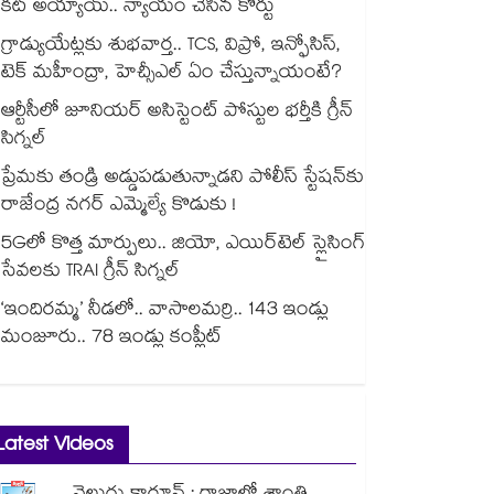
కట్ అయ్యాయ్.. న్యాయం చేసిన కోర్టు
గ్రాడ్యుయేట్లకు శుభవార్త.. TCS, విప్రో, ఇన్ఫోసిస్,
టెక్ మహీంద్రా, హెచ్సీఎల్ ఏం చేస్తున్నాయంటే?
ఆర్టీసీలో జూనియర్ అసిస్టెంట్‌‌ పోస్టుల భర్తీకి గ్రీన్‌‌
సిగ్నల్
ప్రేమకు తండ్రి అడ్డుపడుతున్నాడని పోలీస్ స్టేషన్⁪కు
రాజేంద్ర నగర్ ఎమ్మెల్యే కొడుకు !
5Gలో కొత్త మార్పులు.. జియో, ఎయిర్‌టెల్ స్లైసింగ్
సేవలకు TRAI గ్రీన్ సిగ్నల్
‘ఇందిరమ్మ’ నీడలో.. వాసాలమర్రి.. 143 ఇండ్లు
మంజూరు.. 78 ఇండ్లు కంప్లీట్
Latest Videos