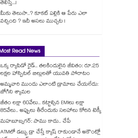
తెలిస్తే...!
మీకు తెలుసా..? కూకట్ పల్లికి ఆ పేరు ఎలా
వచ్చింది ? ఇదీ అసలు ముచ్చట !
Most Read News
ఒక్క ర్యాపిడో రైడ్.. తలకిందులైన జీవితం: రూ.25
లక్షల హాస్పిటల్ బిల్లులతో యువతి పోరాటం
అమ్మవారి ముందు ఎలాంటి డ్రామాలు చేయలేదు:
జోగిని శ్యామల
జీతం లక్షా 60వేలు.. కట్టాల్సిన EMIలు లక్షా
85వేలు.. అప్పులు తీరేందుకు సలహాలు కోరిన టెక్కీ
మహబూబ్నగర్: పాము కాదు.. చేపే
ATMలో డబ్బు డ్రా చేస్తే క్యాష్ రాకుండానే అకౌంట్లో