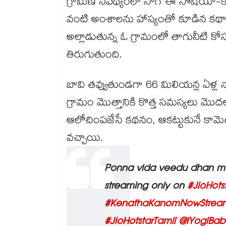
గ్రామీణ నేపథ్యంలో సాగే ఈ సోషియో-కా
వంటి అంశాలను హాస్యంతో కూడిన కథాంశ
అల్లాడుతున్న ఓ గ్రామంలో తాగునీటి 
తిరుగుతుంది.
బావి తవ్వుతుండగా 66 మిలియన్ల ఏళ్
గ్రామం మొత్తానికి కొత్త సమస్యలు మొ
ఆలోచింపజేసే కథనం, ఆకట్టుకునే కామెడ
వచ్చాయి.
Ponna vida veedu dhan 
streaming only on
#JioHots
#KenathaKanomNowStrea
#JioHotstarTamil
@iYogiBab