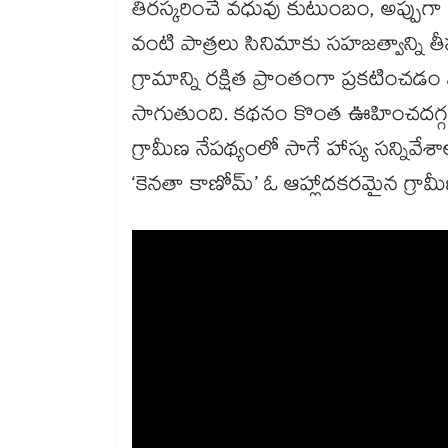
తిరస్కరించే వధువు కుటుంబం, అప్పుగ
వంటి పాత్రలు సినిమాకు సహజత్వాన్ని తీ
గ్రామాన్ని రక్షిత ప్రాంతంగా ప్రకటి
సాగుతుంది. కథనం కొంత ఊహించదగ్గ విధం
గ్రామీణ నేపథ్యంలో సాగే హాస్య సన్నివ
‘కెనతా కాణోమ్’ ఓ ఆహ్లాదకరమైన గ్రామీణ 