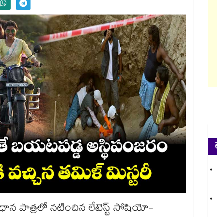
ధాన పాత్రలో నటించిన లేటెస్ట్ సోషియో-