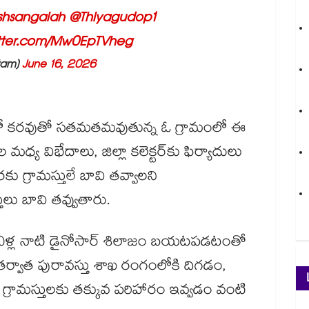
shsangaiah
@Thiyagudop1
itter.com/Mw0EpTVheg
rtam)
June 16, 2026
లో కరవుతో సతమతమవుతున్న ఓ గ్రామంలో ఈ
మధ్య విభేదాలు, జిల్లా కలెక్టర్‌కు ఫిర్యాదులు
 గ్రామస్తులే బావి తవ్వాలని
ులు బావి తవ్వుతారు.
ల ఏళ్ల నాటి డైనోసార్ శిలాజం బయటపడటంతో
తర్వాత పురావస్తు శాఖ రంగంలోకి దిగడం,
ం, గ్రామస్తులకు తక్కువ పరిహారం ఇవ్వడం వంటి