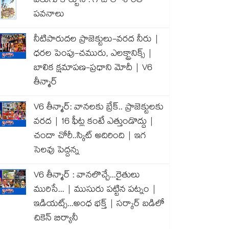
వెలుగు కార్టూన్ : గాజాలో శాంతి
పవనాలు
నీటిపారుదల ప్రాజెక్టులు-వరద నీరు |
ధరల పెంపు-చమురు, ఎలక్ట్రానిక్స్ |
బాలిక క్షమాపణ-ప్రధాని మోదీ | V6
తీన్మార్
V6 తీన్మార్: వానలకు బ్రేక్.. ప్రాజెక్టులకు
వరద | 16 ఫీట్ల కంటే ఎత్తుండొద్దు |
చందా చోరీ..స్కిట్ అదిరింది | ఇగ
సెలవు పెద్దన్న
V6 తీన్మార్ : వానలొచ్చే...రైతులు
మురిసే... | ముసురు పట్టిన పట్నం |
ఇడియట్స్...అంధ భక్త్ | సర్కార్ బడిలో
చికెన్ బిర్యానీ