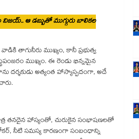
ఎం విజయ్.. ఆ డబ్బుతో ముగ్గురు బాలికల
డికి తాగునీరు ముఖ్యం, కానీ ప్రభుత్వ
స్థిపంజరం ముఖ్యం. ఈ రెండు భిన్నమైన
రామాను దర్శకుడు అత్యంత హాస్యాస్పదంగా, అదే
చారు.
త్ర తనదైన హాస్యంతో, చురుకైన సంభాషణలతో
ర్చే బ్రోకర్, నీటి సమస్య కారణంగా సంబంధాన్ని