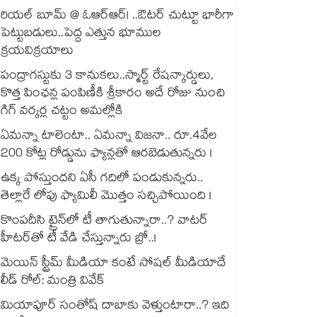
రియల్ బూమ్ @ ఓఆర్ఆర్! ..ఔటర్ చుట్టూ భారీగా
పెట్టుబడులు..పెద్ద ఎత్తున భూముల
క్రయవిక్రయాలు
పంద్రాగస్టుకు 3 కానుకలు..స్మార్ట్ రేషన్కార్డులు,
కొత్త పింఛన్ల పంపిణీకి శ్రీకారం అదే రోజు నుంచి
గిగ్ వర్కర్ల చట్టం అమల్లోకి
ఏమన్నా టాలెంటా.. ఏమన్నా విజనా.. రూ.4వేల
200 కోట్ల రోడ్డును ఫ్యాన్లతో ఆరబెడుతున్నరు !
ఉక్క పోస్తుందని ఏసీ గదిలో పండుకున్నరు..
తెల్లారే లోపు ఫ్యామిలీ మొత్తం సచ్చిపోయింది !
కొంపదీసి ట్రైన్⁬లో టీ తాగుతున్నారా..? వాటర్
హీటర్⁭⁭తో టీ వేడి చేస్తున్నారు బ్రో..!
మెయిన్ స్ట్రీమ్ మీడియా కంటే సోషల్ మీడియాదే
లీడ్ రోల్: మంత్రి వివేక్
మియాపూర్ సంతోష్ దాబాకు వెళ్తుంటారా..? ఇది