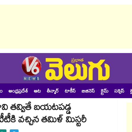
శం
ఆంధ్రప్రదేశ్
ఆట
తీన్మార్
టాకీస్
బిజినెస్
క్రైమ్
సక్సెస్
ల
బావి తవ్వితే బయటపడ్డ
టీకి వచ్చిన తమిళ్ మిస్టరీ