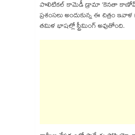
పొలిటికల్ కామెడీ డ్రామా ‘కెనతా కాణ
ప్రశంసలు అందుకున్న ఈ చిత్రం ఇవాళ (జ
తమిళ భాషల్లో స్ట్రీమింగ్ అవుతోంది.