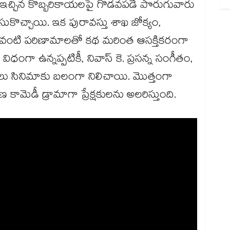
ా ఇచ్చిన కొబ్బరికాయలపై గొడవపడే పొరుగువారు
సుకొచ్చాయి. ఇక పురావస్తు శాఖ జోక్యం,
ంచడం వంటి పరిణామాలతో కథ మరింత ఆసక్తికరంగా
గా ఉన్నప్పటికీ, నివాస్ కె. ప్రసన్న సంగీతం,
ేశాలు సినిమాకు బలంగా నిలిచాయి. మొత్తంగా
కామెడీ డ్రామాగా ప్రేక్షకులను అలరిస్తుంది.