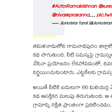
#ActorRamakrishnan
@sure
@nivaskprasanna
…
pic.tw
— JioHotstar Tamil (@JioHotsta
ఫుల్ స్టోరీ:
తమిళనాడులోని రామనాథపురం జిల్లా
కథ సాగుతుంది. నీటి సమస్యపై గ్రామస్తుల 
చేసినా ప్రయోజనం లేకపోవడంతో, చివరకు
నిర్ణయించుకుంటారు. ఎట్టకేలకు గ్రామస్త
అయితే నీటికి బదులుగా 66 మిలియన్
కథ ఆసక్తికర మలుపు తిరుగుతుంది. ఆ 
గ్రామాన్ని రక్షిత ప్రాంతంగా ప్రకటించడ