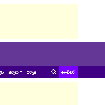
ైఫ్
జిల్లాలు
దర్వాజ
ఈ-పేపర్