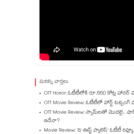
మరిన్ని వార్తలు
OTT Horror: ఓటీటీలోకి రూ.550 కోట్ల హారర్ 
OTT Movie Review: ఓటీటీలో హార్ట్ టచ్చింగ్ 
OTT Movie Review: స్కామ్‌లతో మొదలై.. షాకింగ్ 
ఇదేనా?
Movie Review: ‘ది ఈస్ట్ ప్యాలెస్’ ఓటీటీ రివ్య