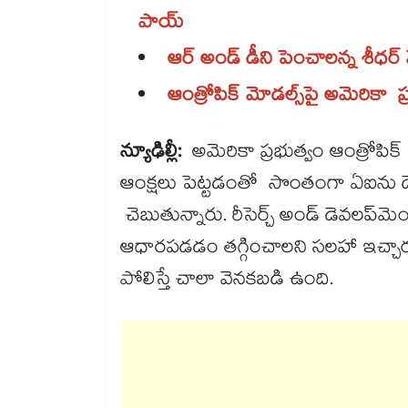
పాయ్
ఆర్‌‌‌‌ అండ్ డీని పెంచాలన్న శీధర్
ఆంత్రోపిక్ మోడల్స్‌‌పై అమెరికా ప
న్యూఢిల్లీ:
అమెరికా ప్రభుత్వం ఆంత్రోపిక
ఆంక్షలు పెట్టడంతో సొంతంగా ఏఐను డెవ
చెబుతున్నారు. రీసెర్చ్ అండ్ డెవలప్‌‌మ
ఆధారపడడం తగ్గించాలని సలహా ఇచ్చా
పోలిస్తే చాలా వెనకబడి ఉంది.