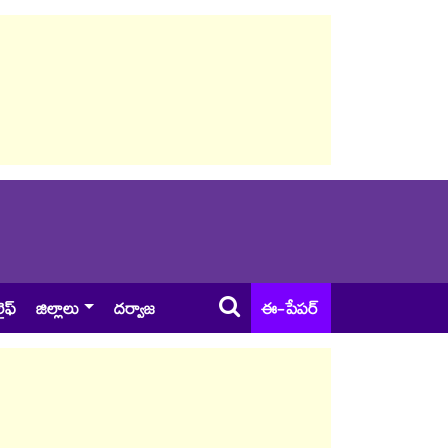
ైఫ్
జిల్లాలు
దర్వాజ
ఈ-పేపర్