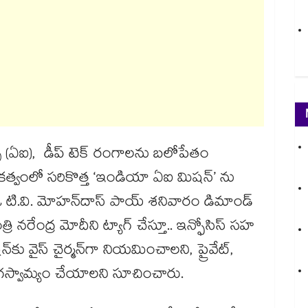
స్ (ఏఐ), డీప్ టెక్ రంగాలను బలోపేతం
కత్వంలో సరికొత్త ‘ఇండియా ఏఐ మిషన్’ ను
ఓ టి.వి. మోహన్‌‌దాస్ పాయ్ శనివారం డిమాండ్
రి నరేంద్ర మోదీని ట్యాగ్ చేస్తూ.. ఇన్ఫోసిస్ సహ
కు వైస్ చైర్మన్‌‌గా నియమించాలని, ప్రైవేట్,
గస్వామ్యం చేయాలని సూచించారు.