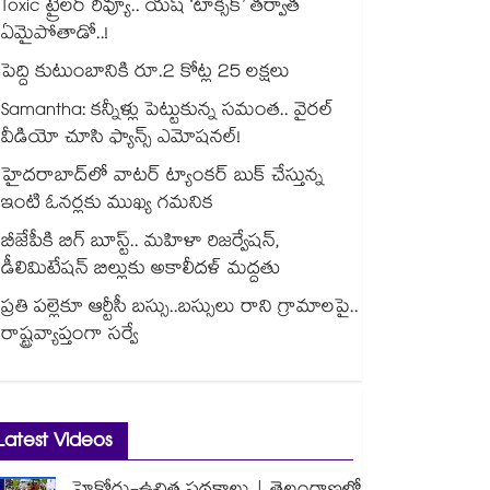
Toxic ట్రైలర్ రివ్యూ.. యష్ ‘టాక్సిక్’ తర్వాత
ఏమైపోతాడో..!
పెద్ది కుటుంబానికి రూ.2 కోట్ల 25 లక్షలు
Samantha: కన్నీళ్లు పెట్టుకున్న సమంత.. వైరల్
వీడియో చూసి ఫ్యాన్స్ ఎమోషనల్!
హైదరాబాద్⁪లో వాటర్ ట్యాంకర్ బుక్ చేస్తున్న
ఇంటి ఓనర్లకు ముఖ్య గమనిక
బీజేపీకి బిగ్ బూస్ట్.. మహిళా రిజర్వేషన్,
డీలిమిటేషన్ బిల్లుకు అకాలీదళ్ మద్దతు
ప్రతి పల్లెకూ ఆర్టీసీ బస్సు..బస్సులు రాని గ్రామాలపై..
రాష్ట్రవ్యాప్తంగా సర్వే
Latest Videos