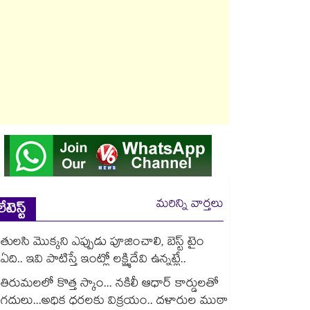
మరిన్ని వార్తలు
లేటెస్ట్
తులసి మొక్కని ఎప్పుడు పూజించాలి, బెస్ట్ టైం
ఏది.. ఇవి పాటిస్తే ఇంట్లో లక్ష్మిదేవి ఉన్నట్లే..
తిరుమలలో కొత్త స్కాం... నకిలీ ఆధార్ కార్డులతో
గదులు...అధిక ధరలకు విక్రయం.. దళారుల ముఠా