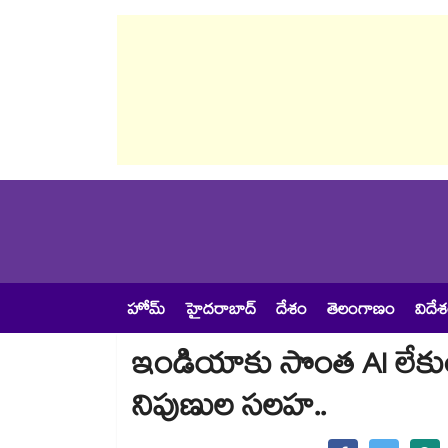
హోమ్
హైదరాబాద్
దేశం
తెలంగాణం
విదే
ఇండియాకు సొంత AI లేకుంట
నిపుణుల సలహ..