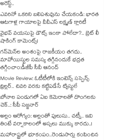
అరెస్ట్..
ఎవరినో ఒకరిని బలిపశువును చేయకండి: భారత
ఆటగాళ్ల గాయాలపై వీవీఎస్ లక్ష్మణ్ క్లారిటీ
వైభవ్ వయసుపై డౌట్స్ ఇంకా పోలేదా?.. బ్రెట్ లీ
షాకింగ్ కామెంట్స్!
గన్⁭మెన్⁭ల అంశంపై రాజకీయం తగదు..
మావోయిస్టుల సమస్య తగ్గినందుకే భద్రత
తగ్గించాం:డీజీపీ సీవీ ఆనంద్
Movie Review: ఓటీటీలోకి ఇంటెన్స్ సస్పెన్స్
థ్రిల్లర్.. చివరి వరకు కట్టిపడేసే ట్విస్టులే
బోనాల పండుగలో ఏఐ కెమెరాలతో దొంగలకు
చెక్..: సీపీ సజ్జనార్
అల్లం ఆరోగ్యం: అల్లంతో పులుసు.. చట్నీ.. ఇవి
తింటే వర్షాకాలంలో అస్సలు ముక్కు కారదు..!
మహారాష్ట్రలో భూకంపం..రెండుసార్లు కంపించిన