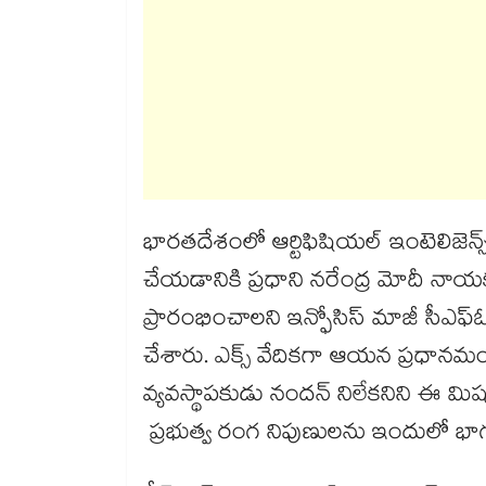
భారతదేశంలో ఆర్టిఫిషియల్ ఇంటెలిజెన్
చేయడానికి ప్రధాని నరేంద్ర మోదీ నాయ
ప్రారంభించాలని ఇన్ఫోసిస్ మాజీ సీఎఫ్
చేశారు. ఎక్స్‌‌ వేదికగా ఆయన ప్రధానమంత్
వ్యవస్థాపకుడు నందన్ నిలేకనిని ఈ మిషన్‌‌
ప్రభుత్వ రంగ నిపుణులను ఇందులో భా