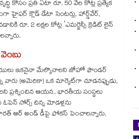
వృద్ధి కోసం ప్రతి ఏటా రూ. 50 వేల కోట్ల ప్రత్యేక
ైపర్ క్లౌడ్ డేటా సెంటర్లు, హార్డ్‌‌వేర్,
నికి రూ. 2 లక్షల కోట్ల 'ఎమర్జెన్సీ క్రెడిట్ లైన్
ాలన్నారు.
‌‌ వెంబు
ీయులు ఇకనైనా మేల్కొనాలని జోహో ఫౌండర్
్ని వారు (అమెరికా) ఒక మార్కెట్‌‌గా చూడనప్పుడు,
ాలని ప్రశ్నించిన ఆయన.. భారతీయ సంస్థలు
 ఓపెన్ సోర్స్ చిన్న మోడళ్లను
త్ ఆర్ అండ్ డీపై ఫోకస్ పెంచాలన్నారు.