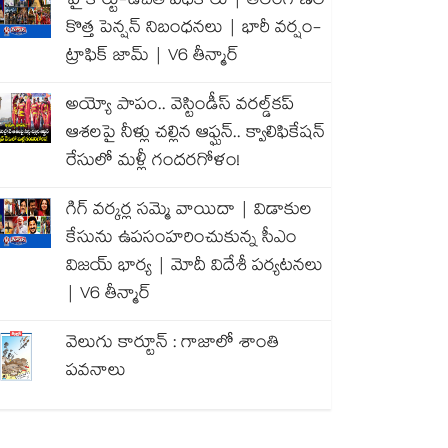
హైకోర్టు-ఉచిత పథకాలు | తెలంగాణలో
కొత్త పెన్షన్ నిబంధనలు | భారీ వర్షం-
ట్రాఫిక్ జామ్ | V6 తీన్మార్
అయ్యో పాపం.. వెస్టిండీస్ వరల్డ్‌కప్
ఆశలపై నీళ్లు చల్లిన ఆఫ్ఘన్.. క్వాలిఫికేషన్
రేసులో మళ్లీ గందరగోళం!
గిగ్ వర్కర్ల సమ్మె వాయిదా | విడాకుల
కేసును ఉపసంహరించుకున్న సీఎం
విజయ్ భార్య | మోదీ విదేశీ పర్యటనలు
| V6 తీన్మార్
వెలుగు కార్టూన్ : గాజాలో శాంతి
పవనాలు