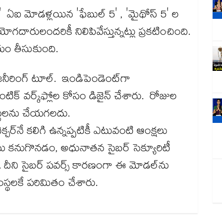
లాస్" ఏఐ మోడళ్లయిన 'ఫేబుల్ 5' , 'మైథోస్ 5' ల
ోగదారులందరికీ నిలిపివేస్తున్నట్లు ప్రకటించింది.
ణయం తీసుకుంది.
ఇంజనీరింగ్ టూల్‌‌. ఇండిపెండెంట్‌‌గా
టిక్ వర్క్‌‌ఫ్లోల కోసం డిజైన్ చేశారు. రోజుల
జెక్టులను చేయగలదు.
క్చర్‌‌నే కలిగి ఉన్నప్పటికీ ఎటువంటి ఆంక్షలు
ోపాలను కనుగొనడం, అధునాతన సైబర్ సెక్యూరిటీ
. దీని సైబర్ పవర్స్ కారణంగా ఈ మోడల్‌‌ను
థలకే పరిమితం చేశారు.