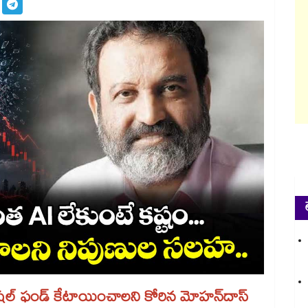
ెషల్ ఫండ్ కేటాయించాలని కోరిన మోహన్‌‌దాస్