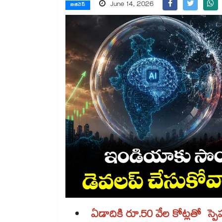
June 14, 2026
బిజినెస్
ఏడాదికి రూ.50 వేల కోట్లతో స్ప