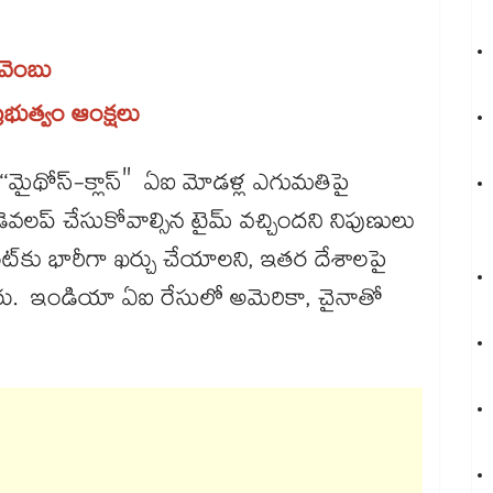
 వెంబు
్రభుత్వం ఆంక్షలు
్ ‘‘మైథోస్-క్లాస్" ఏఐ మోడళ్ల ఎగుమతిపై
లప్ చేసుకోవాల్సిన టైమ్ వచ్చిందని నిపుణులు
ెంట్‌‌కు భారీగా ఖర్చు చేయాలని, ఇతర దేశాలపై
రు. ఇండియా ఏఐ రేసులో అమెరికా, చైనాతో