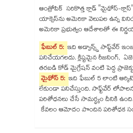
ఆంత్రోపిక్ సరికొత్త క్లాడ్ "మైథోస్-క్
యాక్సెస్‌‌ను అమెరికా వెలుపల ఉన్న వినియ
అమెరికా ప్రభుత్వం ఆదేశాలతో ఈ నిర్
ఫేబుల్ 5:
ఇది అడ్వాన్స్డ్ సాఫ్ట్‌‌వేర్ 
పనిచేయగలదు. క్లిష్టమైన రీజనింగ్, ఏజెం
తరబడి కోడ్ మైగ్రేషన్ వంటి పెద్ద ప్రా
మైథోస్ 5:
ఇది ఫేబుల్ 5 లాంటి ఆర్కిటె
లేకుండా పనిచేస్తుంది. సాఫ్ట్‌‌వేర్ ల
పరిశోధనలు చేసే సామర్థ్యం దీనికి ఉంది
కేవలం ఆమోదం పొందిన పరిశోధక సంస్