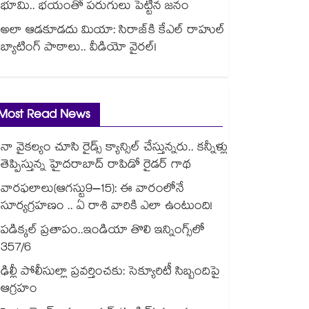
భూమి.. భయంతో పరుగులు పెట్టిన జనం
అలా ఆడకూడదు మియా: సిరాజ్‌కి కేఎల్ రాహుల్
బ్యాటింగ్ పాఠాలు.. వీడియో వైరల్!
Most Read News
నా వైకల్యం చూసి రైడ్స్ క్యాన్సిల్ చేస్తున్నరు.. కన్నీళ్లు
తెప్పిస్తున్న హైదరాబాద్ రాపిడో రైడర్ గాథ
వారఫలాలు(ఆగస్టు9–15): ఈ వారంలోనే
సూర్యగ్రహణం .. ఏ రాశి వారికి ఎలా ఉంటుంది!
పడిక్కల్‌‌ ప్రతాపం..ఇండియా తొలి ఇన్నింగ్స్‌‌లో
357/6
ఢిల్లీ పోలీసుల్లా ప్రవర్తించకు: సెక్యూరిటీ సిబ్బందిపై
ఆగ్రహం