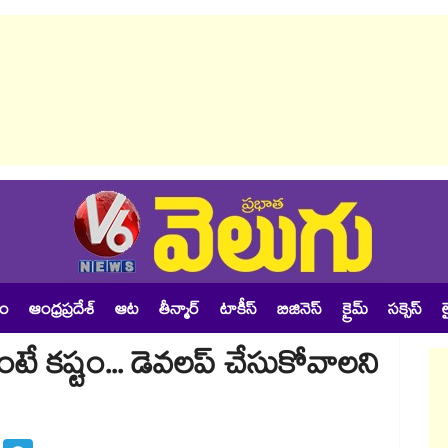
శం
ఆంధ్రప్రదేశ్
ఆట
తీన్మార్
టాకీస్
బిజినెస్
క్రైమ్
సక్సెస్
ల
ే కష్టం... డెవలప్ చేసుకోవాలని