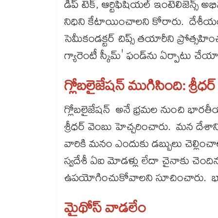
డీప్ టెక్, ఆర్టిఫిషియల్ ఇంటెలిజెన్స్ అభి
నిధిని కేటాయించాలని కోరారు. దేశీయంగా హ
సెమీకండక్టర్ చిప్స్ తయారీని ప్రోత్సహించడా
గ్యారెంటీ స్కీమ్' ఫండ్‌‌ను ఏర్పాటు చేయ
గ్లోబలైజేషన్ ముగిసింది: శ్రీధర్‌‌
గ్లోబలైజేషన్ అనే భ్రమల నుంచి భారత
శ్రీధర్‌‌ వెంబు హెచ్చరించారు. మన దేశాన
వారికి మనం ఎందుకు డబ్బులు చెల్లించ
స్వదేశీ ఏఐ మోడళ్లు లేదా చైనాకు చెందిన
ఉపయోగించుకోవాలని సూచించారు. భార
మైథోస్ వాడలేం