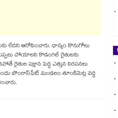
ీఎంకు లేదని ఆరోపించారు. ధాన్యం కొనుగోలు
ుప్పలు పోయాలని కొడంగల్ రైతులకు
కపోతే రైతుల పక్షాన పెద్ద ఎత్తున నిరసనలు
దు బొంరాస్​పేట్ మండలం తూంకిమెట్ల వద్ద
లించారు.