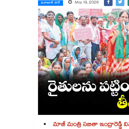
May 19, 2026
మహబూబ్ నగర్
మాజీ మంత్రి సబితా ఇంద్రారెడ్డి వ