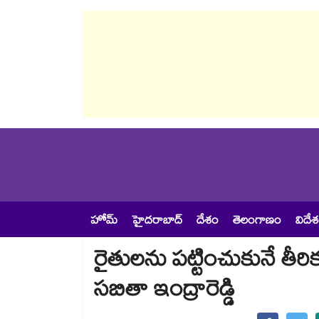
హోమ్
హైదరాబాద్
దేశం
తెలంగాణం
విదే
రైతులను పట్టించుకునే తీరి
సబితా ఇంద్రారెడ్డి