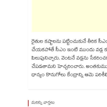
రైతుల కష్టాలను పట్టించుకునే తీరిక స
చేయకపోతే సీఎం ఇంటి ముందు వడ్ల క
పిలుపునిచ్చారు. వెంటనే వడ్లను సేకరించ
చేపడతామని హెచ్చరించారు. అంతకుముం
ధాన్యం కొనుగోలు కేంద్రాన్ని ఆమె పరిశీ
మరిన్ని వార్తలు