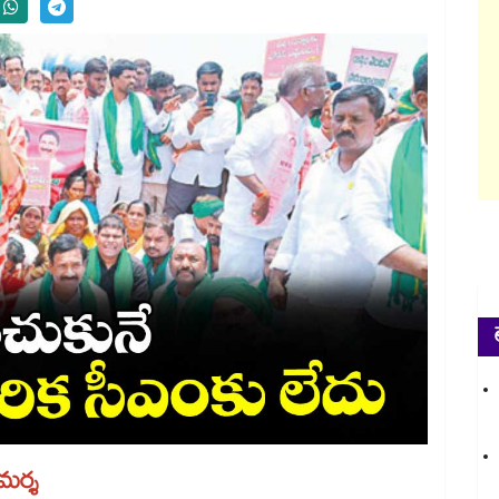
ిమర్శ