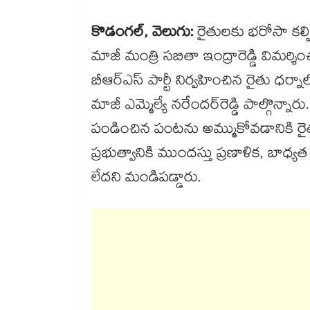
కొడంగల్, వెలుగు:
రైతులకు భరోసా కల్పి
మాజీ మంత్రి సబితా ఇంద్రారెడ్డి విమర
బీఆర్ఎస్ పార్టీ నిర్వహించిన రైతు ధర్నాల
మాజీ ఎమ్మెల్యే నరేందర్‌రెడ్డి పాల్గొన్న
పండించిన పంటను అమ్ముకోవడానికి రైత
ప్రభుత్వానికి ముందస్తు ప్రణాళిక, బాధ
లేదని మండిపడ్డారు.