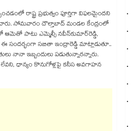
ంచడంలో రాష్ట్ర ప్రభుత్వం పూర్తిగా విఫలమైందని
్శించారు. సోమవారం దౌల్తాబాద్ మండల కేంద్రంలో
ో ఆమెతో పాటు ఎమ్మెల్సీ నవీన్​కుమార్‌రెడ్డి,
ారు. ఈ సందర్భంగా సబితా ఇంద్రారెడ్డి మాట్లాడుతూ..
ులు నానా ఇబ్బందులు పడుతున్నారన్నారు.
్యత లేవని, ధాన్యం కొనుగోళ్లపై కనీస అవగాహన