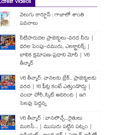
Latest Videos
వెలుగు కార్టూన్ : గాజాలో శాంతి
పవనాలు
నీటిపారుదల ప్రాజెక్టులు-వరద నీరు |
ధరల పెంపు-చమురు, ఎలక్ట్రానిక్స్ |
బాలిక క్షమాపణ-ప్రధాని మోదీ | V6
తీన్మార్
V6 తీన్మార్: వానలకు బ్రేక్.. ప్రాజెక్టులకు
వరద | 16 ఫీట్ల కంటే ఎత్తుండొద్దు |
చందా చోరీ..స్కిట్ అదిరింది | ఇగ
సెలవు పెద్దన్న
V6 తీన్మార్ : వానలొచ్చే...రైతులు
మురిసే... | ముసురు పట్టిన పట్నం |