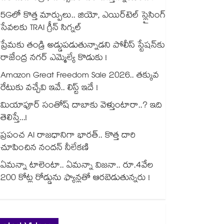
5Gలో కొత్త మార్పులు.. జియో, ఎయిర్‌టెల్ స్లైసింగ్
సేవలకు TRAI గ్రీన్ సిగ్నల్
ప్రేమకు తండ్రి అడ్డుపడుతున్నాడని పోలీస్ స్టేషన్⁪కు
రాజేంద్ర నగర్ ఎమ్మెల్యే కొడుకు !
Amazon Great Freedom Sale 2026.. తక్కువ
రేటుకు వచ్చేవి ఇవే.. లిస్ట్ ఇదే !
మియాపూర్ సంతోష్ దాబాకు వెళ్తుంటారా..? ఇది
తెలిస్తే...!
ప్రపంచ AI రాజధానిగా భారత్.. కొత్త దారి
చూపించిన నందన్ నీలేకణి
ఏమన్నా టాలెంటా.. ఏమన్నా విజనా.. రూ.4వేల
200 కోట్ల రోడ్డును ఫ్యాన్లతో ఆరబెడుతున్నరు !