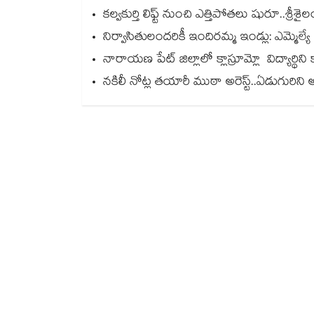
కల్వకుర్తి లిఫ్ట్ నుంచి ఎత్తిపోతలు షురూ..శ్ర
నిర్వాసితులందరికీ ఇందిరమ్మ ఇండ్లు: ఎమ్మెల్యే
నారాయణ పేట్ జిల్లాలో క్లాస్రూమ్లో విద్యార్థిన
నకిలీ నోట్ల తయారీ ముఠా అరెస్ట్..ఏడుగురిని 