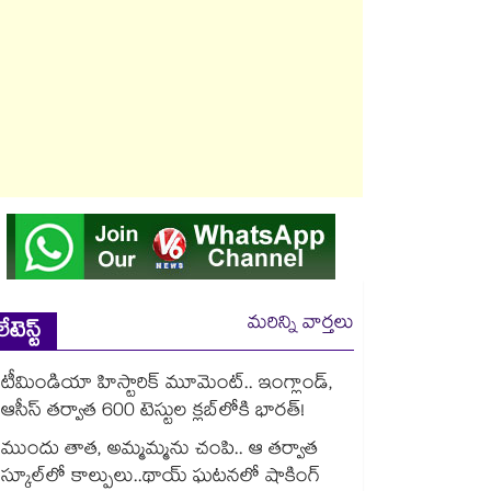
మరిన్ని వార్తలు
లేటెస్ట్
టీమిండియా హిస్టారిక్ మూమెంట్.. ఇంగ్లాండ్,
ఆసీస్ తర్వాత 600 టెస్టుల క్లబ్‌లోకి భారత్!
ముందు తాత, అమ్మమ్మను చంపి.. ఆ తర్వాత
స్కూల్‌లో కాల్పులు..థాయ్ ఘటనలో షాకింగ్