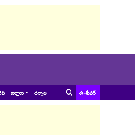
ైఫ్
జిల్లాలు
దర్వాజ
ఈ-పేపర్