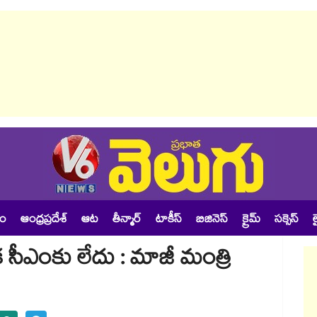
శం
ఆంధ్రప్రదేశ్
ఆట
తీన్మార్
టాకీస్
బిజినెస్
క్రైమ్
సక్సెస్
ల
క సీఎంకు లేదు : మాజీ మంత్రి