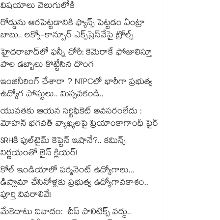
విషయాలు వెలుగులోకి
రోడ్డును ఆరపెట్టడానికి ఫ్యాన్స్ పెట్టడం ఏంట్రా
బాబు.. లక్నో-కాన్పూర్ ఎక్స్‌ప్రెస్‌వేపై ట్రోల్స్
హైదరాబాద్‌లో ఫన్నీ చోరీ: కెమెరాకే ఫోజులిస్తూ
పాల డబ్బాలు కొట్టేసిన దొంగ
ఇంజినీరింగ్ చేశారా ? NTPCలో భారీగా ప్రభుత్వ
ఉద్యోగ పోస్టులు.. మిస్సవకండి..
యువతకు ఆయన సర్టిఫికెట్ అవసరంలేదు :
మోహన్ భగవత్ వ్యాఖ్యలపై ప్రియాంకాగాంధీ ఫైర్
SRHకి ఫుల్‌టైమ్ కెప్టెన్ ఇషానే?.. కమిన్స్
నిర్ణయంతో లైన్ క్లియర్!
కోల్ ఇండియాలో పర్మనెంట్ ఉద్యోగాలు...
డిప్లొమా చేసినోళ్లకు ప్రభుత్వ ఉద్యోగావకాశం..
పూర్తి వివరాలివే!
మేకెదాటు వివాదం: చీప్ పాలిటిక్స్ వద్దు..