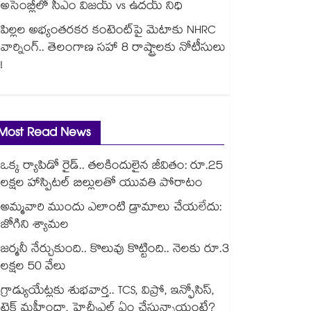
అసెంబ్లీలో సీఎం విజయ్ vs ఉదయ్ నిధి
పిల్లల అభ్యంతరకర కంటెంట్‌పై మెటాకు NHRC
వార్నింగ్.. తెలంగాణ సహా 8 రాష్ట్రాలకు నోటీసులు
!
Most Read News
ఒక్క ర్యాపిడో రైడ్.. తలకిందులైన జీవితం: రూ.25
లక్షల హాస్పిటల్ బిల్లులతో యువతి పోరాటం
అమ్మవారి ముందు ఎలాంటి డ్రామాలు చేయలేదు:
జోగిని శ్యామల
జర్మనీ నేర్చుకుంది.. కొలువు కొట్టింది.. నెలకు రూ.3
లక్షల 50 వేలు
గ్రాడ్యుయేట్లకు శుభవార్త.. TCS, విప్రో, ఇన్ఫోసిస్,
టెక్ మహీంద్రా, హెచ్సీఎల్ ఏం చేస్తున్నాయంటే?