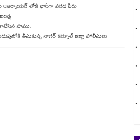
ీశైలం రిజర్వాయర్ లోకి భారీగా వరద నీరు
 బండ్ల
ి కాటేసిన పాము.
అదుపులోకి తీసుకున్న నాగర్ కర్నూల్ జిల్లా పోలీసులు