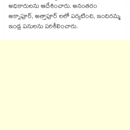
అధికారులను ఆదేశించారు. అనంతరం
అక్నాపూర్, అత్తాపూర్ లలో పర్యటించి, ఇందిరమ్మ
ఇండ్ల పనులను పరిశీలించారు.