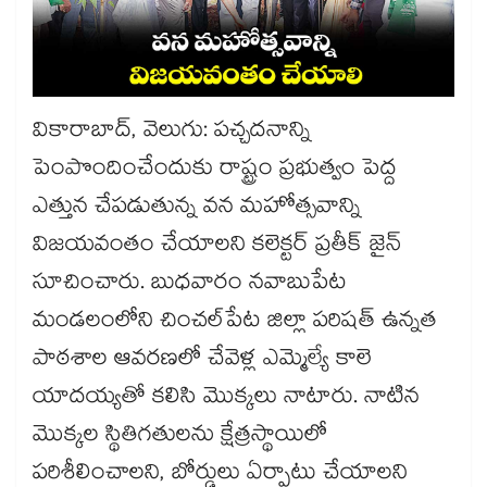
వికారాబాద్, వెలుగు: పచ్చదనాన్ని
పెంపొందించేందుకు రాష్ట్రం ప్రభుత్వం పెద్ద
ఎత్తున చేపడుతున్న వన మహోత్సవాన్ని
విజయవంతం చేయాలని కలెక్టర్ ప్రతీక్ జైన్
సూచించారు. బుధవారం నవాబుపేట
మండలంలోని చించల్​పేట జిల్లా పరిషత్ ఉన్నత
పాఠశాల ఆవరణలో చేవెళ్ల ఎమ్మెల్యే కాలె
యాదయ్యతో కలిసి మొక్కలు నాటారు. నాటిన
మొక్కల స్థితిగతులను క్షేత్రస్థాయిలో
పరిశీలించాలని, బోర్డులు ఏర్పాటు చేయాలని