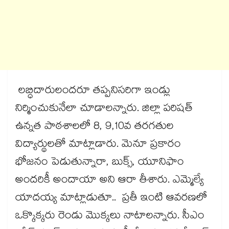
లబ్ధిదారులందరూ తప్పనిసరిగా ఇండ్లు
నిర్మించుకునేలా చూడాలన్నారు. జిల్లా పరిషత్
ఉన్నత పాఠశాలలో 8, 9,10వ తరగతుల
విద్యార్థులతో మాట్లాడారు. మెనూ ప్రకారం
భోజనం పెడుతున్నారా, బుక్స్, యూనిఫాం
అందరికీ అందాయా అని ఆరా తీశారు. ఎమ్మెల్యే
యాదయ్య మాట్లాడుతూ.. ప్రతీ ఇంటి ఆవరణలో
ఒక్కొక్కరు రెండు మొక్కలు నాటాలన్నారు. సీఎం