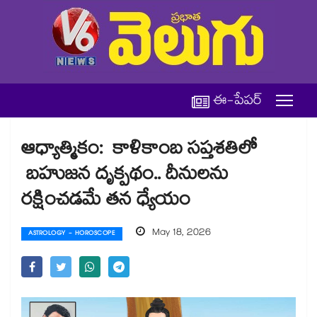
ఈ-పేపర్
ఆధ్యాత్మికం: కాళికాంబ సప్తశతిలో
బహుజన దృక్పథం.. దీనులను
రక్షించడమే తన ధ్యేయం
May 18, 2026
ASTROLOGY - HOROSCOPE