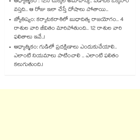
ఆధ్యాత్మికం : 12న చుక్కల అమావాస్య.. ఏడాదికి ఒక్కసారే
వస్తది.. ఆ రోజు ఇలా చేస్తే దోషాలు పోతాయి..
జ్యోతిష్యం: కర్కాటకరాశిలో బుధాదిత్య రాజయోగం.. 4
రాశుల వారి జీవితం మారిపోతుంది.. 12 రాశుల వారి
ఫలితాలు ఇవే..!
ఆధ్యాత్మికం: గుడిలో ప్రదక్షిణాలు ఎందుకుచేయాలి..
ఎలాంటి నియమాలు పాటించాలి .. ఎలాంటి ఫలితం
కలుగుతుంది.!