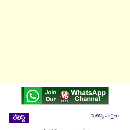
మరిన్ని వార్తలు
లేటెస్ట్