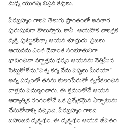
మధ్య యుగపు విప్లవ కవులు.
వీరబ్రహ్మం గారిని తెలుగు ప్రాంతంలో అవతార
పురుషునిగా కొలుస్తారు. కానీ.. ఆయనొక చారిత్రక
వ్యక్తి. పుట్టుకరీత్యా ఆయన శూద్రుడు. ప్రజలు
ఆయనను ఎంత దైవాంశ సంభూతునిగా
భావించినా వర్ణాశ్రమ ధర్మం ఆయనను నెత్తిమీద
పెట్టుకోలేదు.‘‘విశ్వ కర్మ నేను విప్రులు మీరయా”
అన్న పద్యంలో తనను కులంపేరుతో తృణీకరించిన
వాళ్లను విమర్శించారు. ఈ క్రమంలోనే ఆయన
ఆధ్యాత్మిక రంగంలోనే ఒక ప్రత్యేకమైన ఏర్పాటును
చేసుకోవాల్సి వచ్చింది. వీరబ్రహ్మం గారిది
బహుజన దృక్పథం. ఈ దృక్పథం ఆయన జీవితం