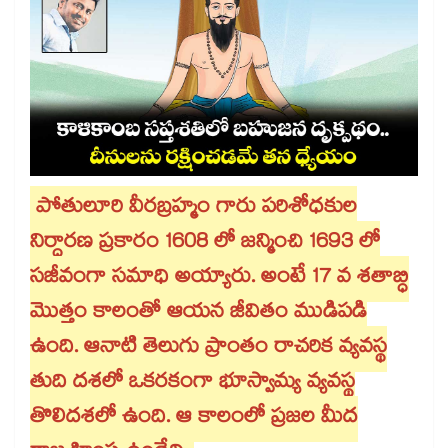
పోతులూరి వీరబ్రహ్మం గారు పరిశోధకుల
నిర్ధారణ ప్రకారం 1608 లో జన్మించి 1693 లో
సజీవంగా సమాధి అయ్యారు. అంటే 17 వ శతాబ్ధి
మొత్తం కాలంతో ఆయన జీవితం ముడిపడి
ఉంది. ఆనాటి తెలుగు ప్రాంతం రాచరిక వ్యవస్థ
తుది దశలో ఒకరకంగా భూస్వామ్య వ్యవస్థ
తొలిదశలో ఉంది. ఆ కాలంలో ప్రజల మీద