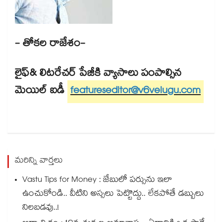
- తోకల రాజేశం-
లైఫ్​& లిటరేచర్​ పేజీకి వ్యాసాలు పంపాల్సిన
మెయిల్​ ఐడీ
featureseditor@v6velugu.com
మరిన్ని వార్తలు
Vastu Tips for Money : జేబులో పర్సును ఇలా
ఉంచుకోండి.. వీటిని అస్సలు పెట్టొద్దు.. లేకపోతే డబ్బులు
నిలబడవు..!