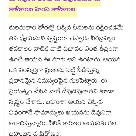
కాళికాంబ హంస కాళికాంబ
కులమతాల కోరల్లో చిక్కిన దీనులను రక్షించడమే
తన ధ్యేయమని స్పష్టంగా చెప్పారు వీరబ్రహ్మం.
తనకాలం నాటికి వాటి ప్రభావం ఎంత తీవ్రంగా
ఉంటే ఆయన ఈ మాట అని ఉంటారు. ఆయన
ఒక సంస్కర్తగా ప్రజలను పట్టి పీడిస్తున్న
ప్రధానమైన సమస్యలపైన గురిపెట్టారు. ఈ
ప్రయత్నం చేసిన వాడే దేవుడవుతాడని కూడా
స్పష్టం చేశారు. బహుశా! ఆయన చెప్పిన
విధంగానే సామాన్యులు ఆయనను దేవునిగా
ఆరాధిస్తున్నారు. దీనికి కారణం ఆయనకు గల
బహుజన దృష్టికోణం.