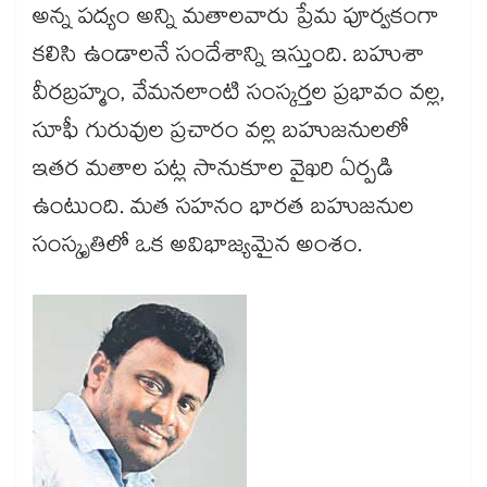
అన్న పద్యం అన్ని మతాలవారు ప్రేమ పూర్వకంగా
కలిసి ఉండాలనే సందేశాన్ని ఇస్తుంది. బహుశా
వీరబ్రహ్మం, వేమనలాంటి సంస్కర్తల ప్రభావం వల్ల,
సూఫీ గురువుల ప్రచారం వల్ల బహుజనులలో
ఇతర మతాల పట్ల సానుకూల వైఖరి ఏర్పడి
ఉంటుంది. మత సహనం భారత బహుజనుల
సంస్కృతిలో ఒక అవిభాజ్యమైన అంశం.