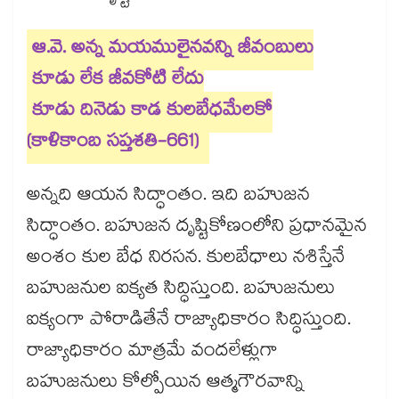
ఆ.వె. అన్న మయములైనవన్ని జీవంబులు
కూడు లేక జీవకోటి లేదు
కూడు దినెడు కాడ కులబేధమేలకో
(కాళికాంబ సప్తశతి-661)
అన్నది ఆయన సిద్ధాంతం. ఇది బహుజన
సిద్ధాంతం. బహుజన దృష్టికోణంలోని ప్రధానమైన
అంశం కుల బేధ నిరసన. కులబేధాలు నశిస్తేనే
బహుజనుల ఐక్యత సిద్ధిస్తుంది. బహుజనులు
ఐక్యంగా పోరాడితేనే రాజ్యాధికారం సిద్ధిస్తుంది.
రాజ్యాధికారం మాత్రమే వందలేళ్లుగా
బహుజనులు కోల్పోయిన ఆత్మగౌరవాన్ని