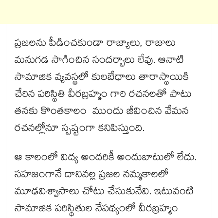
ప్రజలను పీడించకుండా రాజ్యాలు, రాజులు
మనుగడ సాగించిన సందర్భాలు లేవు. ఆనాటి
సామాజిక వ్యవస్థలో కులబేధాలు తారాస్థాయికి
చేరిన పరిస్థితి వీరబ్రహ్మం గారి రచనలతో పాటు
తనకు కొంతకాలం ముందు జీవించిన వేమన
రచనల్లోనూ స్పష్టంగా కనిపిస్తుంది.
ఆ కాలంలో విద్య అందరికీ అందుబాటులో లేదు.
సహజంగానే దానివల్ల ప్రజల నమ్మకాలలో
మూఢవిశ్వాసాలు చోటు చేసుకునేవి. ఇటువంటి
సామాజిక పరిస్థితుల నేపథ్యంలో వీరబ్రహ్మం