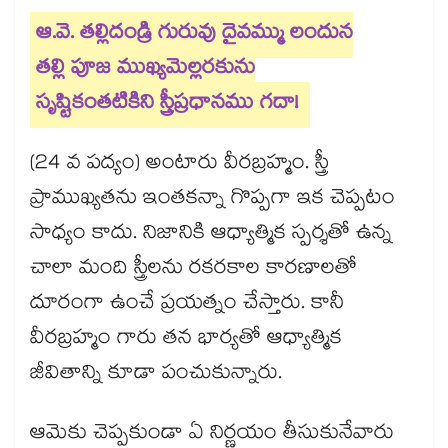
ఆ.వె. తల్లిదండ్రి గురువు దైవమ్ము లందున
తల్లి పూజ ముఖ్యమెల్లరకును
సృష్టికంతటికిని స్త్రీప్రధానము గదా!
(24 వ పద్యం) అంటారు వీరబ్రహ్మం. స్త్రీ
ప్రాముఖ్యతను ఇంతకన్నా గొప్పగా ఇక చెప్పటం
సాధ్యం కాదు. నిజానికి ఆధ్యాత్మిక స్పర్శతో ఉన్న
చాలా మంది స్త్రీలను రకరకాల కారణాలతో
దూరంగా ఉంచే ప్రయత్నం చేస్తారు. కానీ
వీరబ్రహ్మం గారు తన భార్యతో ఆధ్యాత్మిక
జీవితాన్ని కూడా పంచుకున్నారు.
ఆమెకు చెప్పకుండా ఏ నిర్ణయం తీసుకునేవారు