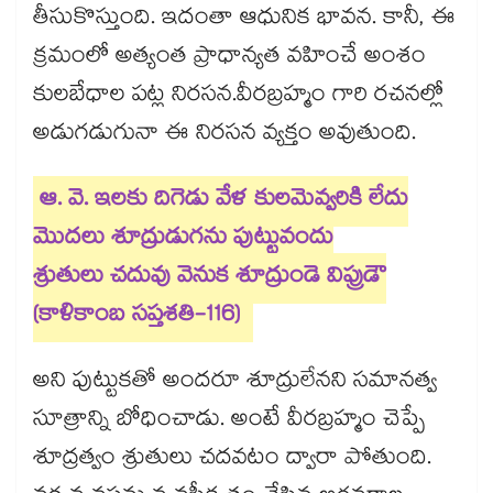
తీసుకొస్తుంది. ఇదంతా ఆధునిక భావన. కానీ, ఈ
క్రమంలో అత్యంత ప్రాధాన్యత వహించే అంశం
కులబేధాల పట్ల నిరసన.వీరబ్రహ్మం గారి రచనల్లో
అడుగడుగునా ఈ నిరసన వ్యక్తం అవుతుంది.
ఆ. వె. ఇలకు దిగెడు వేళ కులమెవ్వరికి లేదు
మొదలు శూద్రుడుగను పుట్టువందు
శ్రుతులు చదువు వెనుక శూద్రుండె విప్రుడౌ
(కాళికాంబ సప్తశతి-116)
అని పుట్టుకతో అందరూ శూద్రులేనని సమానత్వ
సూత్రాన్ని బోధించాడు. అంటే వీరబ్రహ్మం చెప్పే
శూద్రత్వం శ్రుతులు చదవటం ద్వారా పోతుంది.