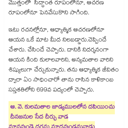
మొత్తంలో సిద్ధాంత రూపంలోనూ, ఆచరణ
రూపంలోనూ పెనవేసుకొని సాగింది.
ఇటు రచనల్లోనూ, ఆధ్యాత్మిక ఆచరణలోనూ
ఆయన ఒకే మాట మీద నిలబడ్డారు.చెప్పిందే
చేశారు. చేసిందే చెప్పారు. దానికి నిదర్శనంగా
ఆయన కింది కులాలవారిని, అన్యమతాల వారిని
శిష్యులుగా చేర్చుకున్నారు. తను ఆధ్యాత్మిక జీవితం
ద్వారా ఏం సాధించారో తాను రాసిన కాళికాంబ
సప్తశతిలోని 699వ పద్యంలో చెప్పారు.
ఆ. వె. కులమతాల జాడ్యములలోన దపియించు
దీనజనుల సేద దీర్చు వాడ
మానవుండె ధరను మాధవుండనువాడు