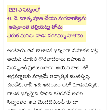
221 వ పద్యంలో
ఆ. వె. మాతృ పూజ చేయు మగవారికెల్లను
అన్యకాంత తల్లియట్లు తోచు
ఎరుక మరచు వాడు నరకమ్ము పాలౌను
అంటారు. తన కాలానికి భిన్నంగా మహిళల పట్ల
ఆయన చూపిన గౌరవాదరాలు బహుజన
సంస్కృతికి ప్రతిబింబాలు. ఆయన కాలంలో
అగ్రవర్ణాలకు మాత్రమే ఆధ్యాత్మిక జీవితస్పర్శ
ఉండేది. కానీ అది ఆడంబరాలతో కూడుకున్నది.
దానికి భిన్నమైన సాధన కలిగినదే అచల
సిద్ధాంతం. ఇది మొదటినుంచీ కూడా