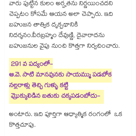
వారు పుట్టిన కులం అర్హతను నిర్ణయించదని
చెప్పటం కోసమే ఆయన అలా చెప్పారు. ఇది
బహుజన తాత్విక దృక్పథానికి
నిదర్శనం.వీరబ్రహ్మం దేవుణ్ణి, దైవారాదను
బహుజనుల వైపు నుంచి కొత్తగా నిర్వచించారు.
291 వ పద్యంలో-
ఆ.వె. సాటి మానవునకు సాయమ్ము పడబోక
నల్లరాళ్లు తెచ్చి గుళ్ళు కట్టి
మ్రొక్కులిడిన బతుకు చక్కపడంబోదు-
అంటారు. ఇది పూర్తిగా ఆధ్యాత్మిక రంగంలో ఒక
కొత్తచూపు.