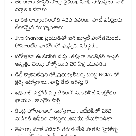
తెలంగాణ హిస్టరీ నోట్స్: ప్రముఖ సూఫీ సాధువులు, వారి
దర్గాల వివరాలు
భారత రాజ్యాంగంలోని 42వ సవరణ.. పోటీ పరీక్షలకు
కీలకమైన ముఖ్యాంశాలు
Jiya Shankar: ప్రియుడితో బిగ్ బ్యూటీ ఎంగేజ్‌మెంట్..
రొమాంటిక్ ఫొటోలతో ఫ్యాన్స్⁬కు సర్‌ప్రైజ్..
పగోళ్లకూ ఈ పరిస్థితి వద్దు : తప్పుగా ఇంజెక్షన్ ఇచ్చిన
ఆస్పత్రి.. చెయ్యి కోల్పోయిన 20 ఏళ్ల యువతి..!
డిగ్రీ క్వాలిఫికేషన్ తో..ప్రభుత్వ రీసెర్చ్ సంస్థ NCRA లో
క్లర్క్ ఉద్యోగాలు.. లాస్ట్ డేట్ ఆగస్టు 31
ఇథనాల్ పెట్రోల్ వల్ల దేశంలో మంచినీటి సంక్షోభం
ఖాయం : కాంగ్రెస్ పార్టీ
కేంద్ర హోంశాఖలో ఉద్యోగాలు.. ఐటీబీపీలో 282
మెడికల్ ఆఫీసర్ పోస్టులు..అప్లయ్ చేసుకోండిలా
తెహల్కా మాజీ ఎడిటర్ తరుణ్ తేజ్ పాల్⁭కు హైకోర్టు