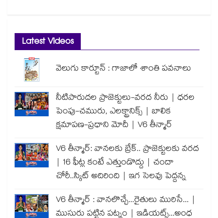
Latest Videos
వెలుగు కార్టూన్ : గాజాలో శాంతి పవనాలు
నీటిపారుదల ప్రాజెక్టులు-వరద నీరు | ధరల
పెంపు-చమురు, ఎలక్ట్రానిక్స్ | బాలిక
క్షమాపణ-ప్రధాని మోదీ | V6 తీన్మార్
V6 తీన్మార్: వానలకు బ్రేక్.. ప్రాజెక్టులకు వరద
| 16 ఫీట్ల కంటే ఎత్తుండొద్దు | చందా
చోరీ..స్కిట్ అదిరింది | ఇగ సెలవు పెద్దన్న
V6 తీన్మార్ : వానలొచ్చే...రైతులు మురిసే... |
ముసురు పట్టిన పట్నం | ఇడియట్స్...అంధ