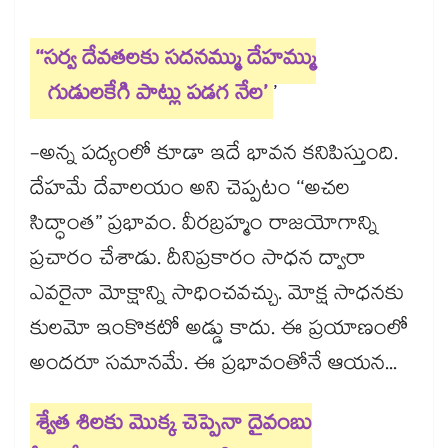
‘‘సర్వ దేవతలకు సదనమ్ము దేహమ్ము
గుడులకేగి పాట్లు పడగ నేల’
’
-అన్న పద్యంలో కూడా ఇదే భావన కనిపిస్తుంది.
దేహమే దేవాలయం అని చెప్పటం ‘‘అచల
సిద్ధాంత” ప్రభావం. వీరబ్రహ్మం రాజయోగాన్ని
ప్రచారం చేశాడు. దీనిప్రకారం సాధన ద్వారా
ఎవరైనా మోక్షాన్ని సాధించవచ్చు. మోక్ష సాధనకు
కులమో ఇంకొకటో అడ్డు కాదు. ఈ ప్రయాణంలో
అందరూ సమానమే. ఈ ప్రభావంతోనే ఆయన...
శ్వేత శిలకు మొక్క చెప్పెనా దైవంబు