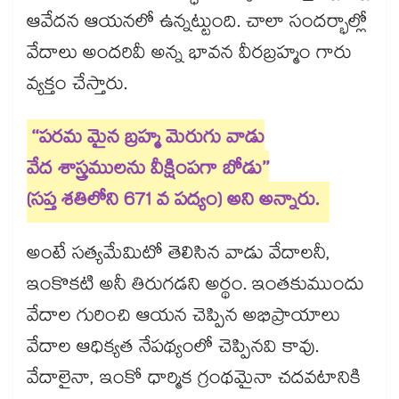
ఆవేదన ఆయనలో ఉన్నట్టుంది. చాలా సందర్భాల్లో
వేదాలు అందరివీ అన్న భావన వీరబ్రహ్మం గారు
వ్యక్తం చేస్తారు.
‘‘పరమ మైన బ్రహ్మ మెరుగు వాడు
వేద శాస్త్రములను వీక్షింపగా బోడు’’
(సప్త శతిలోని 671 వ పద్యం) అని అన్నారు.
అంటే సత్యమేమిటో తెలిసిన వాడు వేదాలనీ,
ఇంకొకటి అనీ తిరుగడని అర్థం. ఇంతకుముందు
వేదాల గురించి ఆయన చెప్పిన అభిప్రాయాలు
వేదాల ఆధిక్యత నేపథ్యంలో చెప్పినవి కావు.
వేదాలైనా, ఇంకో ధార్మిక గ్రంథమైనా చదవటానికి