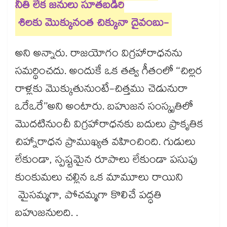
నీతి లేక జనులు సూతబడిరి
శిలకు మొక్కునంత చిక్కునా దైవంబు-
అని అన్నారు. రాజయోగం విగ్రహారాధనను
సమర్థించదు. అందుకే ఒక తత్వ గీతంలో ‘‘చిల్లర
రాళ్లకు మొక్కుతునుంటే-చిత్తము చెడునురా
ఒరేఒరే’’అని అంటారు. బహుజన సంస్కృతిలో
మొదటినుంచీ విగ్రహారాధనకు బదులు ప్రాకృతిక
చిహ్నారాధన ప్రాముఖ్యత వహించింది. గుడులు
లేకుండా, స్పష్టమైన రూపాలు లేకుండా పసుపు
కుంకుమలు చల్లిన ఒక మామూలు రాయిని
మైసమ్మగా, పోచమ్మగా కొలిచే పద్ధతి
బహుజనులది. .