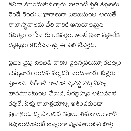
కవిగా ముందుకువచ్చారు. ఇలాంటి స్థితి కవులను
రెండే రెండు విభాగాలుగా విభజిస్తుంది. అయితే
రాజాస్థానాలను చేరి వారికి అనుకూలమైన
కవిత్వం రాసేవారు ఒకవర్గం. అంటే ప్రజా వ్యతిరేక
దృక్పథం కలిగినవాళ్లు ఈ పని చేస్తారు.
ప్రజల వైపు నిలబడి వారిని చైతన్యపరుస్తూ కవిత్వం
చెప్పేవారు రెండవ వర్గానికి చెందుతారు. వీళ్లకు
ప్రజలను పీడించే రాచరిక వ్యవస్థ పట్ల ఏహ్య
భావముంటుంది. వేమన, వీరబ్రహ్మం అటువంటి
కవులే. వీళ్లు రాజాశ్రయాన్ని ఆశించకుండా
ప్రజాశ్రయాన్ని పొందిన కవులు. తమకాలం నాటి
కవులందరికంటే భిన్నంగా వ్యవహరించిన వీళ్లు