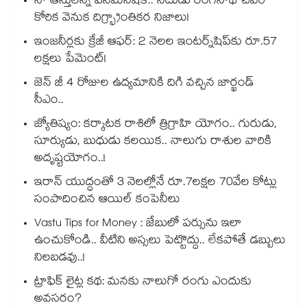
నా ఆస్తులన్నీ పనిమనిషికే.. నటుడు రంగనాథ్ చివరి
కోరిక వెనుక దిగ్భ్రాంతికర నిజాలు!
ఇంజనీర్లకు క్రేజీ ఆఫర్: 2 నెలల ఇంటర్న్‌షిప్‌కు రూ.57
లక్షలు పేమెంట్!
జెన్ జీ 4 రోజుల ఉద్యమానికి దిగి వచ్చిన జార్ఖండ్
సీఎం..
జ్యోతిష్యం: కర్కాటక రాశిలో త్రిగ్రాహి యోగం.. గురుడు,
సూర్యుడు, బుధుడు కలయిక.. నాలుగు రాశుల వారికి
అదృష్టయోగం..!
ఇరాన్ యుద్ధంతో 3 నెలల్లోనే రూ.7లక్షల 70వేల కోట్లు
సంపాదించిన ఆయిల్ కంపెనీలు
Vastu Tips for Money : జేబులో పర్సును ఇలా
ఉంచుకోండి.. వీటిని అస్సలు పెట్టొద్దు.. లేకపోతే డబ్బులు
నిలబడవు..!
ట్రాఫిక్ లైట్ల కథ: మనకు నాలుగో రంగు ఎందుకు
అవసరం?