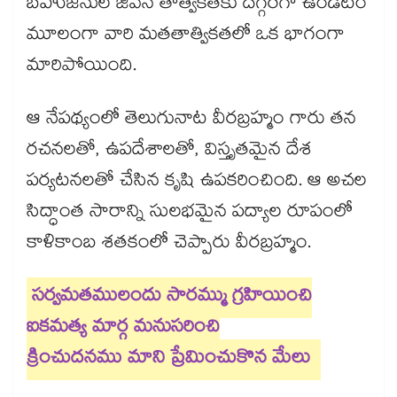
బహుజనుల జీవన తాత్వికతకు దగ్గరగా ఉండటం
మూలంగా వారి మతతాత్వికతలో ఒక భాగంగా
మారిపోయింది.
ఆ నేపథ్యంలో తెలుగునాట వీరబ్రహ్మం గారు తన
రచనలతో, ఉపదేశాలతో, విస్తృతమైన దేశ
పర్యటనలతో చేసిన కృషి ఉపకరించింది. ఆ అచల
సిద్ధాంత సారాన్ని సులభమైన పద్యాల రూపంలో
కాళికాంబ శతకంలో చెప్పారు వీరబ్రహ్మం.
సర్వమతములందు సారమ్ము గ్రహియించి
ఐకమత్య మార్గ మనుసరించి
క్రించుదనము మాని ప్రేమించుకొన మేలు