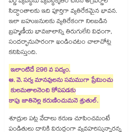
వర్ణ వ్యవస్థను వ్యవస్థీకృతం చేసిన అగ్రవర్ణాల
సిద్ధాంతాలకు ఇది పూర్తిగా వ్యతిరేకమైన భావన.
ఇలా బహుజనులకు వ్యతిరేకంగా నిలబడిన
బ్రహ్మణీయ భావజాలాన్ని తిరుగులేని విధంగా,
సందర్భానుసారంగా ఖండించటం చాలాచోట్ల
కనిపిస్తుంది.
ఇలాంటిదే 296 వ పద్యం.
ఆ. వె. సర్వ మానవులను సమముగా ప్రేమించు
కులమతాలనెంచి కోపపడకు
కాపు జాతినెల్ల కరుణించుమనె శ్రుతుల్.
శూద్రుల పట్ల వేదాలు కరుణ చూపించమంటే
పండితులు దానికి విరుద్ధంగా వ్యవహరిస్తున్నారన్న