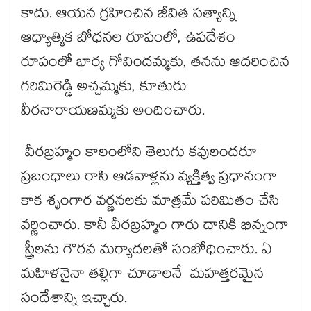
కాదు. ఆయన గ్రహించిన జీవిత సత్యాన్ని
ఆధ్యాత్మిక బోధనల రూపంలో, ఉపదేశం
రూపంలో భార్య గోవిందమ్మకు, తనను ఆదరించిన
గరిమిరెడ్డి అచ్చమ్మకు, కూతురు
వీరనారాయణమ్మకు అందించారు.
వీరబ్రహ్మం కాలంలోని తెలుగు కవులందరూ
ప్రబంధాలు రాసి ఆడవాళ్లను వ్యక్తిత్వ ప్రధానంగా
కాక శృంగార వర్ణనలకు మాత్రమే పరిమితం చేసి
వర్ణించారు. కానీ వీరబ్రహ్మం గారు దానికి భిన్నంగా
స్త్రీలను గౌరవ మర్యాదలతో సంబోధించారు. ఏ
మహిళనైనా తల్లిగా చూడాలనే మహత్తరమైన
సందేశాన్ని ఇచ్చారు.