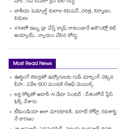
షాక్.. రేప్ కేసులో క్లీన్ చిట్ రద్దు
జాతీయ షెడ్యూల్డ్ కులాల కమిషన్..చరిత్ర, నిర్మాణం,
విధులు
ATMలో డబ్బు డ్రా చేస్తే క్యాష్ రాకుండానే అకౌంట్లో కట్
అయ్యాయ్.. న్యాయం చేసిన కోర్టు
Most Read News
ఊస్టింగ్ లెటర్లతో ఉద్యోగులకు గుడ్ మార్నింగ్ చెప్పిన
వీసా.. 2వేల 600 మందికి లేఆఫ్ మెయిల్స్
లక్ష కోట్లతో అదానీ AI డేటా సెంటర్ : దేశంలోనే ప్లేస్
ఫిక్స్ చేశారు
టీమిండియా అలా మారటానికి.. విరాట్ కోహ్లీ, రవిశాస్త్రి
నే కారణం