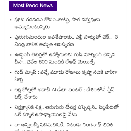
Most Read News
పూట గడవడం కోసం..జుట్టు, పాత వస్తువులు
అమ్ముకుంటున్నరు
పురుగుమందుల అవశేషాలకు.. పల్లీ పొట్టుతో చెక్.. 13
ఏండ్ల బాలిక అద్భుత ఆవిష్కరణ
ఊస్టింగ్ లెటర్లతో ఉద్యోగులకు గుడ్ మార్నింగ్ చెప్పిన
వీసా.. 2వేల 600 మందికి లేఆఫ్ మెయిల్స్
గుడ్ న్యూస్ : వచ్చే మూడు రోజులు కృష్ణా నదికి భారీగా
నీళ్లు
లక్ష కోట్లతో అదానీ AI డేటా సెంటర్ : దేశంలోనే ప్లేస్
ఫిక్స్ చేశారు
నిర్లక్ష్యానికి శిక్ష.. ఆరుగురు టీచర్ల సస్పెన్షన్.. సిద్దిపేటలో
ఒకే స్కూల్ఉపాధ్యాయులపై వేటు
నా ఆస్తులన్నీ పనిమనిషికే.. నటుడు రంగనాథ్ చివరి