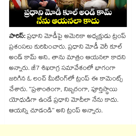
పారిస్:
ప్రధాని మోడీపై అమెరికా అధ్యక్షుడు ట్రంప్
ప్రశంసలు కురిపించారు. ప్రధాని మోడీ వెరీ కూల్
అండ్ కామ్ అని.. తాను మాత్రం ఆయనలా కాదని
అన్నారు. జీ7 శిఖరాగ్ర సమావేశంలో భాగంగా
జరిగిన ఓ లంచ్ మీటింగ్‎లో ట్రంప్ ఈ కామెంట్స్
చేశారు. ‘‘ప్రశాంతంగా, నిబ్బరంగా, పూర్తిస్థాయి
యోధుడిగా ఉండే ప్రధాని మోదీలా నేను కాదు.
ఆయన్ని చూడండి’’ అని ట్రంప్ అన్నారు.