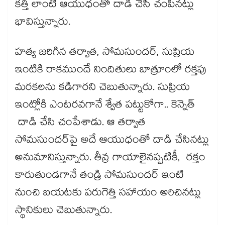
కత్తి లాంటి ఆయుధంతో దాడి చేసి చంపినట్లు
భావిస్తున్నారు.
హత్య జరిగిన తర్వాత, సోమసుందర్, సుప్రియ
ఇంటికి రాకముందే నిందితులు బాత్రూంలో రక్తపు
మరకలను కడిగారని చెబుతున్నారు. సుప్రియ
ఇంట్లోకి ఎంటరవగానే శ్వేత పట్టుకోగా.. కెన్నెత్
దాడి చేసి చంపేశాడు. ఆ తర్వాత
సోమసుందర్‌పై అదే ఆయుధంతో దాడి చేసినట్లు
అనుమానిస్తున్నారు. తీవ్ర గాయాలైనప్పటికీ, రక్తం
కారుతుండగానే తండ్రి సోమసుందర్ ఇంటి
నుంచి బయటకు పరుగెత్తి సహాయం అరిచినట్లు
స్థానికులు చెబుతున్నారు.