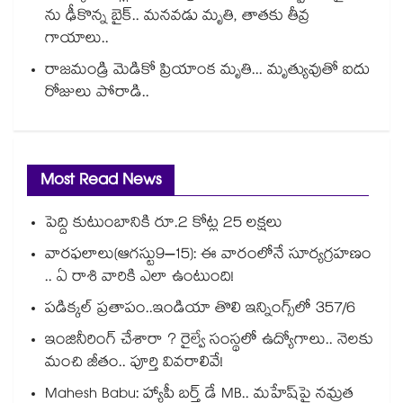
ను ఢీకొన్న బైక్.. మనవడు మృతి, తాతకు తీవ్ర
గాయాలు..
రాజమండ్రి మెడికో ప్రియాంక మృతి... మృత్యువుతో ఐదు
రోజులు పోరాడి..
Most Read News
పెద్ది కుటుంబానికి రూ.2 కోట్ల 25 లక్షలు
వారఫలాలు(ఆగస్టు9–15): ఈ వారంలోనే సూర్యగ్రహణం
.. ఏ రాశి వారికి ఎలా ఉంటుంది!
పడిక్కల్‌‌ ప్రతాపం..ఇండియా తొలి ఇన్నింగ్స్‌‌లో 357/6
ఇంజినీరింగ్ చేశారా ? రైల్వే సంస్థలో ఉద్యోగాలు.. నెలకు
మంచి జీతం.. పూర్తి వివరాలివే!
Mahesh Babu: హ్యాపీ బర్త్ డే MB.. మహేష్‌పై నమ్రత