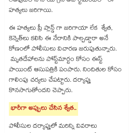
లేఅవుట్‌లోని సాయి గ్రీన్ అపార్ట్‌మెంట్‌లో ఈ
హత్యలు జరిగాయి.
ఈ హత్యలు ప్రీ ప్లాన్డ్ గా జరిగాయా లేక శ్వేత,
కెన్నెత్‌లు కలిసి ఈ నేరానికి పాల్పడ్డారా అనే
కోణంలో పోలీసులు విచారణ జరుపుతున్నారు.
మృతదేహాలను పోస్ట్‌మార్టం కోసం ఈస్ట్
పాయింట్ ఆసుపత్రికి పంపారు. నిందితుల కోసం
గాలింపు చర్యలు చేపట్టారు. దర్యాప్తు
కొనసాగుతోందని చెప్పారు.
భారీగా అప్పులు చేసిన శ్వేత..
పోలీసుల దర్యాప్తులో మరిన్ని వివరాలు