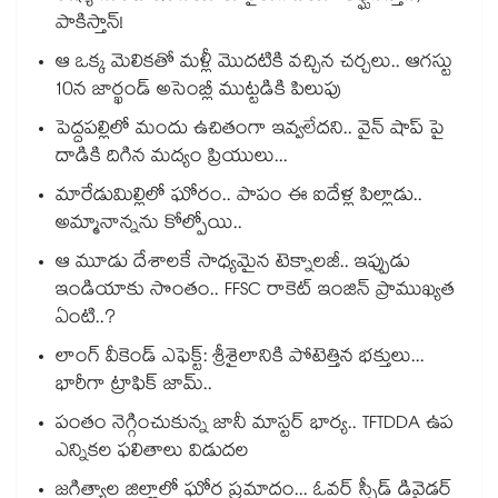
పాకిస్తాన్!
ఆ ఒక్క మెలికతో మళ్లీ మొదటికి వచ్చిన చర్చలు.. ఆగస్టు
10న జార్ఖండ్ అసెంబ్లీ ముట్టడికి పిలుపు
పెద్దపల్లిలో మందు ఉచితంగా ఇవ్వలేదని.. వైన్ షాప్ పై
దాడికి దిగిన మద్యం ప్రియులు...
మారేడుమిల్లిలో ఘోరం.. పాపం ఈ ఐదేళ్ల పిల్లాడు..
అమ్మానాన్నను కోల్పోయి..
ఆ మూడు దేశాలకే సాధ్యమైన టెక్నాలజీ.. ఇప్పుడు
ఇండియాకు సొంతం.. FFSC రాకెట్ ఇంజిన్ ప్రాముఖ్యత
ఏంటి..?
లాంగ్ వీకెండ్ ఎఫెక్ట్: శ్రీశైలానికి పోటెత్తిన భక్తులు...
భారీగా ట్రాఫిక్ జామ్..
పంతం నెగ్గించుకున్న జానీ మాస్టర్ భార్య.. TFTDDA ఉప
ఎన్నికల ఫలితాలు విడుదల
జగిత్యాల జిల్లాలో ఘోర ప్రమాదం... ఓవర్ స్పీడ్ డివైడర్