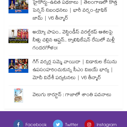
హైకోర్టు-ఉచిత పథకాలు | తెలంగాణలో కొత్త
పెన్షన్ నిబంధనలు | భారీ వర్షం-ట్రాఫిక్
జామ్ | V6 తీన్మార్
అయ్యో పాపం.. వెస్టిండీస్ వరల్డ్‌కప్ ఆశలపై
నీళ్లు చల్లిన ఆఫ్ఘన్.. క్వాలిఫికేషన్ రేసులో మళ్లీ
గందరగోళం!
గిగ్ వర్కర్ల సమ్మె వాయిదా | విడాకుల కేసును
ఉపసంహరించుకున్న సీఎం విజయ్ భార్య |
మోదీ విదేశీ పర్యటనలు | V6 తీన్మార్
వెలుగు కార్టూన్ : గాజాలో శాంతి పవనాలు
Facebook
Twitter
Instagram