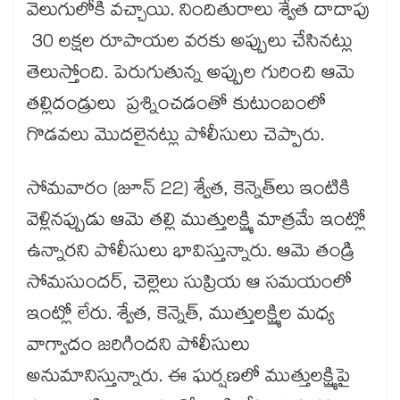
వెలుగులోకి వచ్చాయి. నిందితురాలు శ్వేత దాదాపు
30 లక్షల రూపాయల వరకు అప్పులు చేసినట్లు
తెలుస్తోంది. పెరుగుతున్న అప్పుల గురించి ఆమె
తల్లిదండ్రులు ప్రశ్నించడంతో కుటుంబంలో
గొడవలు మొదలైనట్లు పోలీసులు చెప్పారు.
సోమవారం (జూన్ 22) శ్వేత, కెన్నెత్‌లు ఇంటికి
వెళ్లినప్పుడు ఆమె తల్లి ముత్తులక్ష్మి మాత్రమే ఇంట్లో
ఉన్నారని పోలీసులు భావిస్తున్నారు. ఆమె తండ్రి
సోమసుందర్, చెల్లెలు సుప్రియ ఆ సమయంలో
ఇంట్లో లేరు. శ్వేత, కెన్నెత్, ముత్తులక్ష్మిల మధ్య
వాగ్వాదం జరిగిందని పోలీసులు
అనుమానిస్తున్నారు. ఈ ఘర్షణలో ముత్తులక్ష్మిపై