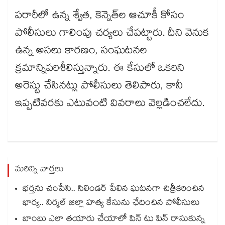
పరారీలో ఉన్న శ్వేత, కెన్నెత్‌ల ఆచూకీ కోసం
పోలీసులు గాలింపు చర్యలు చేపట్టారు. దీని వెనుక
ఉన్న అసలు కారణం, సంఘటనల
క్రమాన్నిపరిశీలిస్తున్నారు. ఈ కేసులో ఒకరిని
అరెస్టు చేసినట్లు పోలీసులు తెలిపారు, కానీ
ఇప్పటివరకు ఎటువంటి వివరాలు వెల్లడించలేదు.
మరిన్ని వార్తలు
భర్తను చంపేసి.. సిలిండర్ పేలిన ఘటనగా చిత్రీకరించిన
భార్య.. నిర్మల్ జిల్లా హత్య కేసును ఛేదించిన పోలీసులు
బాంబు ఎలా తయారు చేయాలో పిన్ టు పిన్ రాసుకున్న