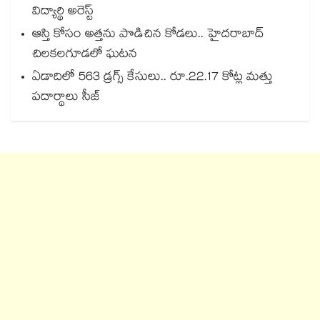
విద్యార్థి అరెస్ట్
ఆస్తి కోసం అత్తను పొడిచిన కోడలు.. హైదరాబాద్
చిలకలగూడలో ఘటన
ఏడాదిలో 563 డ్రగ్స్ కేసులు.. రూ.22.17 కోట్ల మత్తు
పదార్థాలు సీజ్