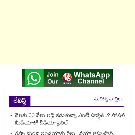
మరిన్ని వార్తలు
లేటెస్ట్
నెలకు 30 వేలు అద్దె కడుతున్నా ఏంటీ పరిస్థితి..? సోషల్
మీడియాలో వీడియో వైరల్
రష్యా నుంచి ఇండియాకు రైలు.. వయా ఆఫ్ఘనిస్తాన్,