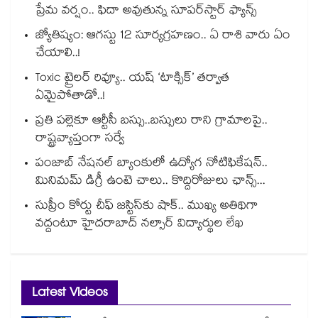
ప్రేమ వర్షం.. ఫిదా అవుతున్న సూపర్‌స్టార్ ఫ్యాన్స్
జ్యోతిష్యం: ఆగస్టు 12 సూర్యగ్రహణం.. ఏ రాశి వారు ఏం
చేయాలి..!
Toxic ట్రైలర్ రివ్యూ.. యష్ ‘టాక్సిక్’ తర్వాత
ఏమైపోతాడో..!
ప్రతి పల్లెకూ ఆర్టీసీ బస్సు..బస్సులు రాని గ్రామాలపై..
రాష్ట్రవ్యాప్తంగా సర్వే
పంజాబ్ నేషనల్ బ్యాంకులో ఉద్యోగ నోటిఫికేషన్..
మినిమమ్ డిగ్రీ ఉంటె చాలు.. కొద్దిరోజులు ఛాన్స్...
సుప్రీం కోర్టు చీఫ్ జస్టిస్⁭కు షాక్.. ముఖ్య అతిథిగా
వద్దంటూ హైదరాబాద్ నల్సార్ విద్యార్థుల లేఖ
Latest Videos