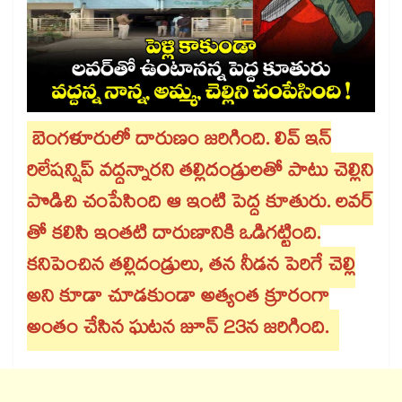
బెంగళూరులో దారుణం జరిగింది. లివ్ ఇన్
రిలేషన్షిప్ వద్దన్నారని తల్లిదండ్రులతో పాటు చెల్లిని
పొడిచి చంపేసింది ఆ ఇంటి పెద్ద కూతురు. లవర్
తో కలిసి ఇంతటి దారుణానికి ఒడిగట్టింది.
కనిపెంచిన తల్లిదండ్రులు, తన నీడన పెరిగే చెల్లి
అని కూడా చూడకుండా అత్యంత క్రూరంగా
అంతం చేసిన ఘటన జూన్ 23న జరిగింది.