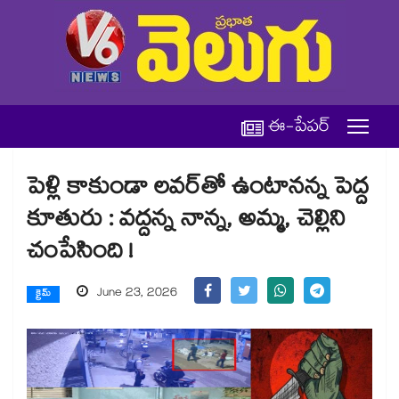
ఈ-పేపర్
పెళ్లి కాకుండా లవర్⁭తో ఉంటానన్న పెద్ద
కూతురు : వద్దన్న నాన్న, అమ్మ, చెల్లిని
చంపేసింది !
June 23, 2026
క్రైమ్