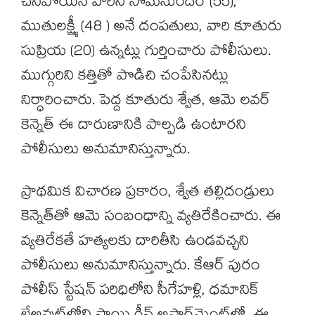
చనిపోయిన వారిని సోమసుందర్ (55),
ముతులక్ష్మీ (48 ) అనే దంపతులు, వారి కూతురు
సుప్రియ (20) ఉన్నట్లు గుర్తించారు పోలీసులు.
ముగ్గురిని కత్తితో పొడిచి చంపేసినట్లు
నిర్ధారించారు. పెద్ద కూతురు శ్వేత, ఆమె లవర్
కెన్నెత్ ఈ దారుణానికి పాల్పడి ఉంటారని
పోలీసులు అనుమానిస్తున్నారు.
ప్రాథమిక విచారణ ప్రకారం, శ్వేత తల్లిదండ్రులు
కెన్నెత్‌తో ఆమె సంబంధాన్ని వ్యతిరేకించారు. ఈ
వ్యతిరేకతే హత్యలకు దారితీసి ఉండవచ్చని
పోలీసులు అనుమానిస్తున్నారు. కేఆర్ పురం
పోలీస్ స్టేషన్ పరిధిలోని సీగేహళ్లి, ధమానిక్