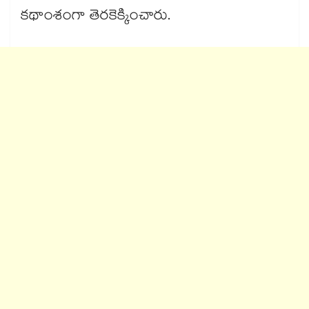
కథాంశంగా తెరకెక్కించారు.