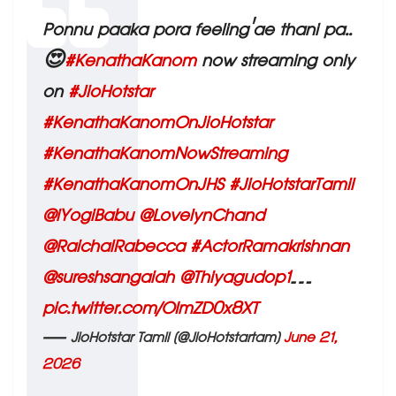
Ponnu paaka pora feeling'ae thani pa..
😍
#KenathaKanom
now streaming only
on
#JioHotstar
#KenathaKanomOnJioHotstar
#KenathaKanomNowStreaming
#KenathaKanomOnJHS
#JioHotstarTamil
@iYogiBabu
@LovelynChand
@RaichalRabecca
#ActorRamakrishnan
@sureshsangaiah
@Thiyagudop1
…
pic.twitter.com/OImZD0x8XT
— JioHotstar Tamil (@JioHotstartam)
June 21,
2026
కథేంటంటే: