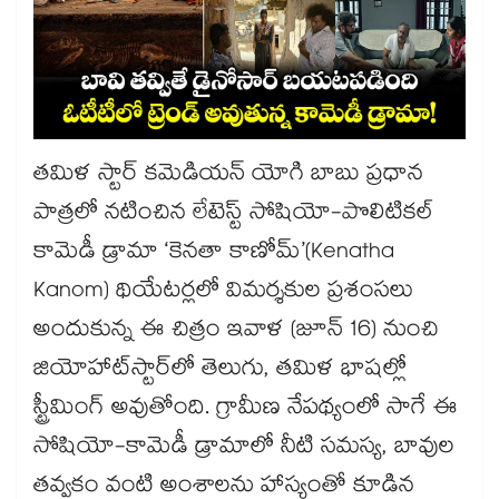
తమిళ స్టార్ కమెడియన్ యోగి బాబు ప్రధాన
పాత్రలో నటించిన లేటెస్ట్ సోషియో-పొలిటికల్
కామెడీ డ్రామా ‘కెనతా కాణోమ్’(Kenatha
Kanom) థియేటర్లలో విమర్శకుల ప్రశంసలు
అందుకున్న ఈ చిత్రం ఇవాళ (జూన్ 16) నుంచి
జియోహాట్‌స్టార్‌లో తెలుగు, తమిళ భాషల్లో
స్ట్రీమింగ్ అవుతోంది. గ్రామీణ నేపథ్యంలో సాగే ఈ
సోషియో-కామెడీ డ్రామాలో నీటి సమస్య, బావుల
తవ్వకం వంటి అంశాలను హాస్యంతో కూడిన