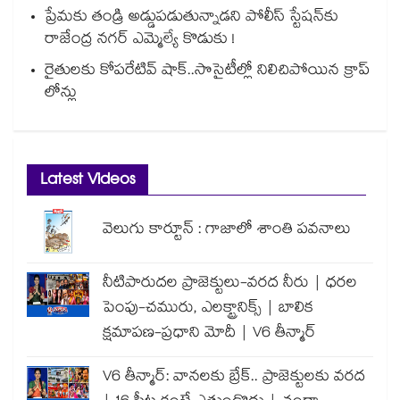
ప్రేమకు తండ్రి అడ్డుపడుతున్నాడని పోలీస్ స్టేషన్⁪కు
రాజేంద్ర నగర్ ఎమ్మెల్యే కొడుకు !
రైతులకు కోపరేటివ్ షాక్..సొసైటీల్లో నిలిచిపోయిన క్రాప్
లోన్లు
Latest Videos
వెలుగు కార్టూన్ : గాజాలో శాంతి పవనాలు
నీటిపారుదల ప్రాజెక్టులు-వరద నీరు | ధరల
పెంపు-చమురు, ఎలక్ట్రానిక్స్ | బాలిక
క్షమాపణ-ప్రధాని మోదీ | V6 తీన్మార్
V6 తీన్మార్: వానలకు బ్రేక్.. ప్రాజెక్టులకు వరద