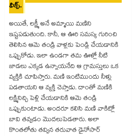
ఫిక్స్..
అయితే, లక్ష్మీ అనే అమ్మాయి మణిని
ఇష్టపడుతుంది. కానీ, ఆ ఊరి సమస్య గురించి
తెలిసిన ఆమె తండ్రి వాళ్లకు పెండ్లి చేయడానికి
ఒప్పుకోడు. ఇలా ఉండగా తమ ఊళ్లో నీటి
జాడలు ఎక్కడ ఉన్నాయనేది ఆ గ్రామస్తులు ఒక
వ్యక్తికి చూపిస్తారు. మణి ఇంటిముందు నీళ్లు
పడతాయని ఆ వ్యక్తి చెప్తాడు. దాంతో మణికి
లక్ష్మినిచ్చి పెళ్లి చేయడానికి ఆమె తండ్రి
ఒప్పుకుంటాడు. అందరూ కలిసి మణి వాకిట్లో
బావి తవ్వడం మొదలుపెడతారు. అలా
కొంతలోతు తవ్విన తరువాత డైనోసార్