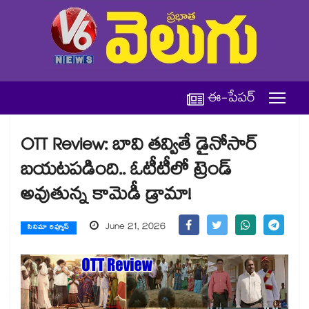
ఈ-పేపర్
OTT Review: బావి తవ్వితే డైనోసార్
బయటపడింది.. ఓటీటీలో ట్రెండ్
అవుతున్న కామెడీ డ్రామా!
June 21, 2026
సినిమా రివ్యూస్