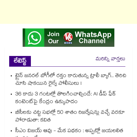
మరిన్ని వార్తలు
లేటెస్ట్
ట్రైన్ జనరల్ బోగీలో రక్తం కారుతున్న ట్రాలీ బ్యాగ్.. తెరిచి
చూసి షాకయిన రైల్వే పోలీసులు !
36 కాదు 3 గంటల్లో తొలగించాల్సిందే: AI డీప్ ఫేక్
కంటెంట్‎పై కేంద్రం ఉక్కుపాదం
బీసీలకు చట్ట సభల్లో 50 శాతం రిజర్వేషన్లు వచ్చే వరకూ
పోరాడుతా: కవిత
సీఎం విజయ్ ఆవు - మేక పథకం : అప్పట్లో జయలలిత