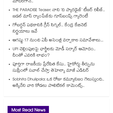
మాదిరిగానే..
THE PARADISE Teaser: నాని ‘ది ప్యారడైజ్‌‌’ టీజర్ రిలీజ్..
జడల్ మాస్ ర్యాంపేజ్‌కు గూస్‌బంప్స్ గ్యారెంటీ
గోబర్ధన్ పథకానికి గ్రీన్ సిగ్నల్.. కేంద్ర కేబినెట్
నిర్ణయాలు ఇవే
ఆగష్టు 17 నుంచి ఏపీ అసెంబ్లీ వర్షాకాల సమావేశాలు...
UPI చెల్లింపులపై ఛార్జీలకు మోడీ సర్కార్ ఆమోదం..
దీంతో ఎవరికి లాభం?
పూర్తిగా రాజకీయ ప్రేరేపిత కేసు.. హైకోర్టు తీర్పును
సుప్రీంలో సవాల్ చేస్తా: తెహెల్కా మాజీ ఎడిటర్
Sobhita Dhulipala: ఒక రోజు కమ్యూనిజం గెలుస్తుంది..
అక్కినేని వారి కోడలు పొలిటికల్ కామెంట్స్..
Most Read News