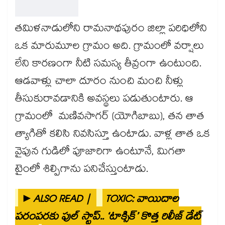
తమిళనాడులోని రామనాథపురం జిల్లా పరిధిలోని
ఒక మారుమూల గ్రామం అది. గ్రామంలో వర్షాలు
లేని కారణంగా నీటి సమస్య తీవ్రంగా ఉంటుంది.
ఆడవాళ్లు చాలా దూరం నుంచి మంచి నీళ్లు
తీసుకురావడానికి అవస్థలు పడుతుంటారు. ఆ
గ్రామంలో మణివసాగర్ (యోగిబాబు), తన తాత
త్యాగితో కలిసి నివసిస్తూ ఉంటాడు. వాళ్ల తాత ఒక
వైపున గుడిలో పూజారిగా ఉంటూనే, మిగతా
టైంలో శిల్పిగాను పనిచేస్తుంటాడు.
►ALSO READ |
TOXIC: వాయిదాల
పరంపరకు ఫుల్ స్టాప్.. ‘టాక్సిక్’ కొత్త రిలీజ్ డేట్