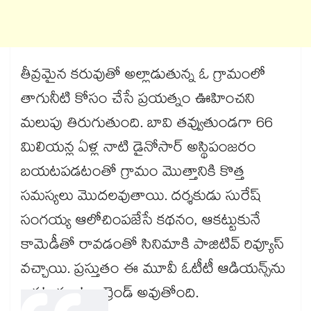
తీవ్రమైన కరువుతో అల్లాడుతున్న ఓ గ్రామంలో
తాగునీటి కోసం చేసే ప్రయత్నం ఊహించని
మలుపు తిరుగుతుంది. బావి తవ్వుతుండగా 66
మిలియన్ల ఏళ్ల నాటి డైనోసార్ అస్థిపంజరం
బయటపడటంతో గ్రామం మొత్తానికి కొత్త
సమస్యలు మొదలవుతాయి. దర్శకుడు సురేష్
సంగయ్య ఆలోచింపజేసే కథనం, ఆకట్టుకునే
కామెడీతో రావడంతో సినిమాకి పాజిటివ్ రివ్యూస్
వచ్చాయి. ప్రస్తుతం ఈ మూవీ ఓటీటీ ఆడియన్స్⁬ను
ఆకట్టుకుంటూ ట్రెండ్ అవుతోంది.