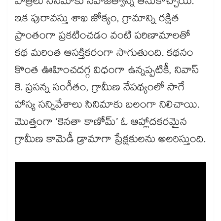
పాత్రలు సినిమాకు సహజత్వాన్ని తీసుకొచ్చాయి.
ఇక పురావస్తు శాఖ జోక్యం, గ్రామాన్ని రక్షిత
ప్రాంతంగా ప్రకటించడం వంటి పరిణామాలతో
కథ మరింత ఆసక్తికరంగా సాగుతుంది. కథనం
కొంత ఊహించదగ్గ విధంగా ఉన్నప్పటికీ, నివాస్
కె. ప్రసన్న సంగీతం, గ్రామీణ నేపథ్యంలో సాగే
హాస్య సన్నివేశాలు సినిమాకు బలంగా నిలిచాయి.
మొత్తంగా ‘కెనతా కాణోమ్’ ఓ ఆహ్లాదకరమైన
గ్రామీణ కామెడీ డ్రామాగా ప్రేక్షకులను అలరిస్తుంది.