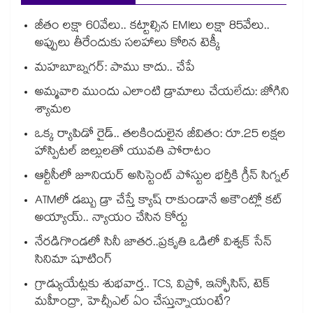
జీతం లక్షా 60వేలు.. కట్టాల్సిన EMIలు లక్షా 85వేలు..
అప్పులు తీరేందుకు సలహాలు కోరిన టెక్కీ
మహబూబ్నగర్: పాము కాదు.. చేపే
అమ్మవారి ముందు ఎలాంటి డ్రామాలు చేయలేదు: జోగిని
శ్యామల
ఒక్క ర్యాపిడో రైడ్.. తలకిందులైన జీవితం: రూ.25 లక్షల
హాస్పిటల్ బిల్లులతో యువతి పోరాటం
ఆర్టీసీలో జూనియర్ అసిస్టెంట్‌‌ పోస్టుల భర్తీకి గ్రీన్‌‌ సిగ్నల్
ATMలో డబ్బు డ్రా చేస్తే క్యాష్ రాకుండానే అకౌంట్లో కట్
అయ్యాయ్.. న్యాయం చేసిన కోర్టు
నేరడిగొండలో సినీ జాతర..ప్రకృతి ఒడిలో విశ్వక్ సేన్
సినిమా షూటింగ్
గ్రాడ్యుయేట్లకు శుభవార్త.. TCS, విప్రో, ఇన్ఫోసిస్, టెక్
మహీంద్రా, హెచ్సీఎల్ ఏం చేస్తున్నాయంటే?