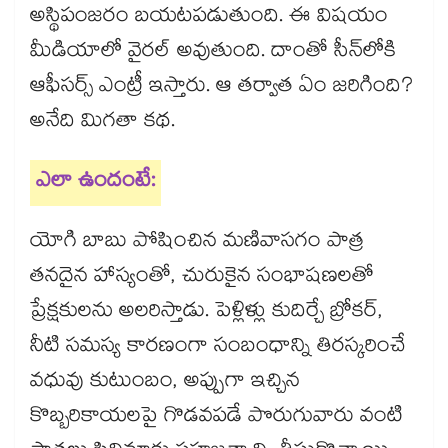
అస్థిపంజరం బయటపడుతుంది. ఈ విషయం
మీడియాలో వైరల్ అవుతుంది. దాంతో సీన్​లోకి
ఆఫీసర్స్​ ఎంట్రీ ఇస్తారు. ఆ తర్వాత ఏం జరిగింది?
అనేది మిగతా కథ.
ఎలా ఉందంటే:
యోగి బాబు పోషించిన మణివాసగం పాత్ర
తనదైన హాస్యంతో, చురుకైన సంభాషణలతో
ప్రేక్షకులను అలరిస్తాడు. పెళ్లిళ్లు కుదిర్చే బ్రోకర్,
నీటి సమస్య కారణంగా సంబంధాన్ని తిరస్కరించే
వధువు కుటుంబం, అప్పుగా ఇచ్చిన
కొబ్బరికాయలపై గొడవపడే పొరుగువారు వంటి