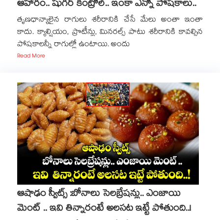
ఆహారం.. షుగర్ కంట్రోల్.. ఇంకా ఎన్నో పోషకాలు..
తృణధాన్యాలైన రాగులు శరీరానికి చేసే మేలు అంతా ఇంతా
కాదు. క్యాల్షియం, ప్రొటీన్లు, మినరల్స్ పాటు శరీరానికి కావల్సిన
పోషకాలన్నీ రాగుల్లో ఉంటాయి. అందు
Read More
ఆషాఢం స్వీట్స్ :బోనాలు సెలబ్రేషన్లు.. ఎంజాయి
మెంట్ .. ఇవి తిన్నారంటే అలసట ఇట్టే పోతుంది..!