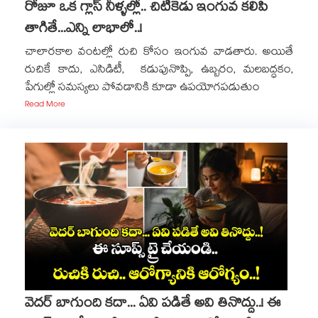
రోజూ ఒక గ్లాస్ నీళ్ళల్లో.. చిటికెడు ఇంగువ కలిపి
తాగితే...ఎన్ని లాభాలో..!
చాలారకాల వంటల్లో రుచి కోసం ఇంగువ వాడతారు. అయితే
రుచికే కాదు, ఎసిడిటీ, కడుపునొప్పి, ఉబ్బరం, మలబద్ధకం,
పేగుల్లో సమస్యలు పోవడానికి కూడా ఉపయోగపడుతుం
Read More
వెదర్ బాగుంది కదా... ఏవి పడితే అవి తినొద్దు..! ఈ