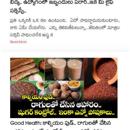
విద్య.. ఉద్యోగంలో ఇబ్బందులు పరార్..ఇక మీ లైఫ్
సక్సెస్సే..
ప్రతి ఒక్కరికి ఒక కల ఉంటుంది. ఏదో సాధిద్దామనుకుంటారు..
కాని ఏమీ చేయలేరు. ఎన్ని తెలివితేటలున్నా.. జీవితంలో మాత్రం
సక్సెస్​ సాధించలేక అష్ట క
Read More
Good Health: కాల్షియం ఫుడ్.. రాగులతో చేసిన