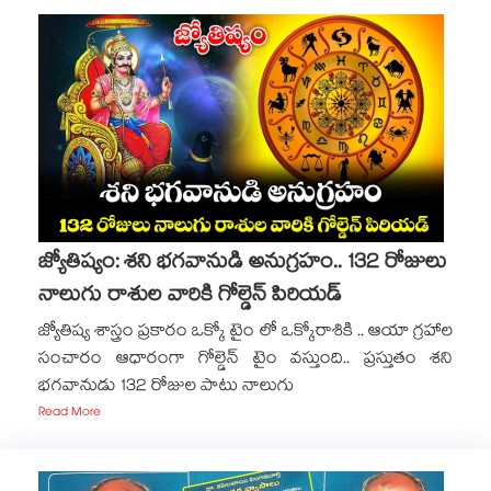
జ్యోతిష్యం: శని భగవానుడి అనుగ్రహం.. 132 రోజులు
నాలుగు రాశుల వారికి గోల్డెన్ పిరియడ్
జ్యోతిష్య శాస్త్రం ప్రకారం ఒక్కో టైం లో ఒక్కోరాశికి .. ఆయా గ్రహాల
సంచారం ఆధారంగా గోల్డెన్​ టైం వస్తుంది.. ప్రస్తుతం శని
భగవానుడు 132 రోజుల పాటు నాలుగు
Read More