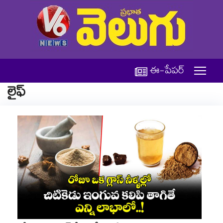
ఈ-పేపర్
లైఫ్