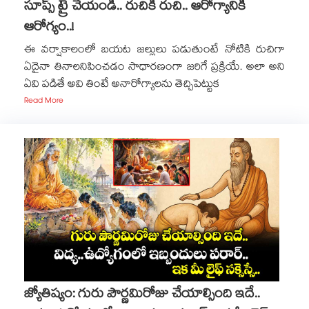
సూప్స్ ట్రై చేయండి.. రుచికి రుచి.. ఆరోగ్యానికి
ఆరోగ్యం..!
ఈ వర్షాకాలంలో బయట జల్లులు పడుతుంటే నోటికి రుచిగా
ఏదైనా తినాలనిపించడం సాధారణంగా జరిగే ప్రక్రియే. అలా అని
ఏవి పడితే అవి తింటే అనారోగ్యాలను తెచ్చిపెట్టుక
Read More
జ్యోతిష్యం: గురు పౌర్ణమిరోజు చేయాల్సింది ఇదే..