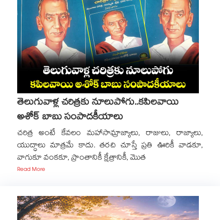
తెలుగువాళ్ల చరిత్రకు నూలుపోగు..కపిలవాయి
అశోక్ బాబు సంపాదకీయాలు
చరిత్ర అంటే కేవలం మహాసామ్రాజ్యాలు, రాజులు, రాజ్యాలు,
యుద్ధాలు మాత్రమే కాదు. తరచి చూస్తే ప్రతి ఊరికీ వాడకూ,
వాగుకూ వంకకూ, ప్రాంతానికీ క్షేత్రానికీ, మొత
Read More