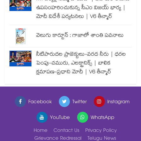
ఉపసంహరించుకున్న సీఎం విజయ్ భార్య |
మోదీ విదేశీ పర్యటనలు | V6 తీన్మార్
వెలుగు కార్టూన్ : గాజాలో శాంతి పవనాలు
నీటిపారుదల ప్రాజెక్టులు-వరద నీరు | ధరల
పెంపు-చమురు, ఎలక్ట్రానిక్స్ | బాలిక
క్షమాపణ-ప్రధాని మోదీ | V6 తీన్మార్
Facebook
Twitter
Instagram
YouTube
WhatsApp
Home
Contact Us
Privacy Policy
Grievance Redressal
Telugu News