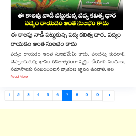
ఈ కాలపు నాడీ పట్టుకున్న పద్య కవిత్వ ధార.. పద్యం
రాయడం అంత సులభం కాదు
పద్యం రాయడం అంత సులభమేమీ కాదు. ఛందస్సు కుదరాలి.
చెప్పాలనుకున్న భావం కవితాత్మకంగా వ్యక్తం చేయాలి. సంధులు,
సమాసాలకు సంబంధించిన వ్యాకరణ జ్ఞానం ఉండాలి. అల
Read More
1
2
3
4
5
6
7
8
9
10