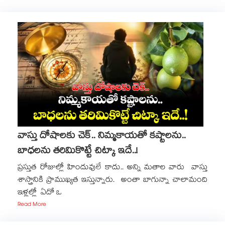
వాస్తు దోషాలకు చెక్.. నిమ్మకాయతో కష్టాలను..
బాధలను తరిమికొట్టే చిట్కా ఇదే..!
ప్రస్తుత రోజుల్లో హిందువులే కాదు.. అన్ని మతాల వారు వాస్తు
శాస్త్రానికి ప్రాముఖ్యత ఇస్తున్నారు. అంతా బాగున్నా చాలామంది
ఇళ్లల్లో ఏదో ఒ
Read More