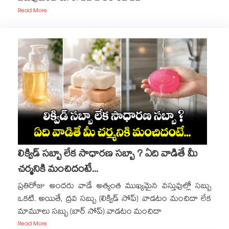
Read More
లిక్విడ్ సబ్బా లేక సాధారణ సబ్బా ? ఏది వాడితే మీ
చర్మనికి మంచిదంటే...
ప్రతిరోజు అందరు వాడే అత్యంత ముఖ్యమైన వస్తువుల్లో సబ్బు
ఒకటి. అయితే, ద్రవ సబ్బు (లిక్విడ్ సోప్) వాడటం మంచిదా లేక
మామూలు సబ్బు (బార్ సోప్) వాడటం మంచిదా
Read More