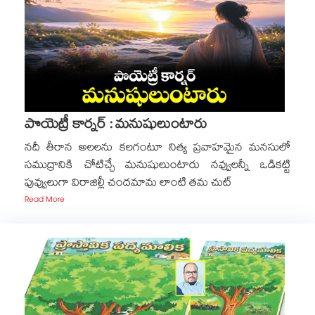
పొయెట్రీ కార్నర్ : మనుషులుంటారు
నదీ తీరాన అలలను కలగంటూ నిత్య ప్రవాహమైన మనసులో
సముద్రానికి చోటిచ్చే మనుషులుంటారు నవ్వులన్నీ ఒడికట్టి
పువ్వులుగా విరాజిల్లీ చందమామ లాంటి తమ చుట్
Read More