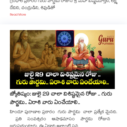
గ్రంధాల ప్రకారం గురు పౌర్ణమి రోజున శ్రీ మహా విష్ణుమూర్తిని, లక్ష్మి
దేవిని, చంద్రుడిని, శివుడితో
Read More
జ్యోతిష్యం: జులై 29 చాలా విశిష్టమైన రోజు .. గురు
పౌర్ణమి.. ఏరాశి వారు ఏంచేయాలి..
హిందూ పురాణాల ప్రకారం గురు పౌర్ణమి చాలా ప్రత్యేక మైనది.
ప్రతి సంవత్సరం ఆషాఢమాసం పౌర్ణమి రోజున
జరుపుకుంటారు. ఈ ఏడాది అలాంటి పవ