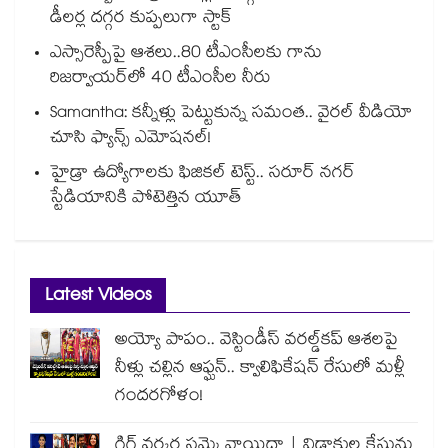
డీలర్ల దగ్గర కుప్పలుగా స్టాక్
ఎస్సారెస్పీపై ఆశలు..80 టీఎంసీలకు గాను
రిజర్వాయర్‌‌‌‌‌‌‌‌‌‌‌‌‌‌‌‌లో 40 టీఎంసీల నీరు
Samantha: కన్నీళ్లు పెట్టుకున్న సమంత.. వైరల్ వీడియో
చూసి ఫ్యాన్స్ ఎమోషనల్!
హైడ్రా ఉద్యోగాలకు ఫిజికల్ టెస్ట్.. సరూర్ నగర్
స్టేడియానికి పోటెత్తిన యూత్
Latest Videos
అయ్యో పాపం.. వెస్టిండీస్ వరల్డ్‌కప్ ఆశలపై
నీళ్లు చల్లిన ఆఫ్ఘన్.. క్వాలిఫికేషన్ రేసులో మళ్లీ
గందరగోళం!
గిగ్ వర్కర్ల సమ్మె వాయిదా | విడాకుల కేసును