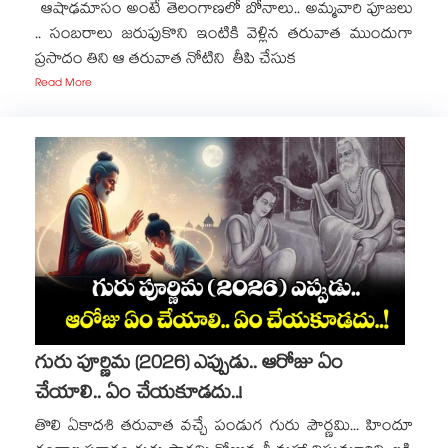
ఆషాఢమాసం అంటే తెలంగాణలో బోనాలు.. అమ్మవారి పూజలు
.. సంబరాలు జరుపుకొని ఇంటికి వెళ్లిన తరువాత ముందుగా
ప్రసాదం తిని ఆ తరువాత నోటిని తీపి చేసుక
Read More
గురు పూర్ణిమ (2026) ఎప్పుడు.. ఆరోజు ఏం
చేయాలి.. ఏం చేయకూడదు..!
తొలి ఏకాదశి తరువాత వచ్చే పండుగ గురు పౌర్ణమి... హిందూ