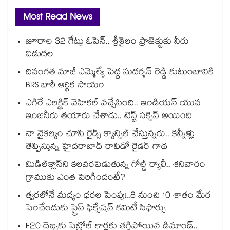
Most Read News
జూరాల 32 గేట్లు ఓపెన్.. శ్రీశైలం ప్రాజెక్టుకు నీరు
విడుదల
దివంగత మాజీ ఎమ్మెల్యే పెద్ద సుదర్శన్ రెడ్డి కుటుంబానికి
BRS భారీ ఆర్థిక సాయం
ఎగిరే ఎలక్ట్రిక్ వెహికల్ వచ్చేసింది.. ఇండియన్ యువ
ఇంజనీరు తయారు చేశాడు.. టెస్ట్ సక్సెస్ అయింది
నా వైకల్యం చూసి రైడ్స్ క్యాన్సిల్ చేస్తున్నరు.. కన్నీళ్లు
తెప్పిస్తున్న హైదరాబాద్ రాపిడో రైడర్ గాథ
మిడిల్‌క్లాస్‌ని కలవరపెడుతున్న గోల్డ్ ర్యాలీ.. శనివారం
గ్రాముకు ఎంత పెరిగిందంటే?
త్వరలోనే మద్యం ధ‌‌ర‌‌ల పెంపు!..8 నుంచి 10 శాతం మేర
పెంచేందుకు ప్రైస్ ఫిక్సేష‌‌న్ క‌‌మిటీ సిఫార్సు
E20 దెబ్బకు పెట్రోల్ కార్లకు తగ్గిపోయిన డిమాండ్..