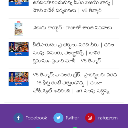
ఉపసంహరించుకున్న సీఎం విజయ్ భార్య |
మోదీ విదేశీ పర్యటనలు | V6 తీన్మార్
వెలుగు కార్టూన్ : గాజాలో శాంతి పవనాలు
నీటిపారుదల ప్రాజెక్టులు-వరద నీరు | ధరల
పెంపు-చమురు, ఎలక్ట్రానిక్స్ | బాలిక
క్షమాపణ-ప్రధాని మోదీ | V6 తీన్మార్
V6 తీన్మార్: వానలకు బ్రేక్.. ప్రాజెక్టులకు వరద
| 16 ఫీట్ల కంటే ఎత్తుండొద్దు | చందా
చోరీ..స్కిట్ అదిరింది | ఇగ సెలవు పెద్దన్న
Facebook
Twitter
Instagram