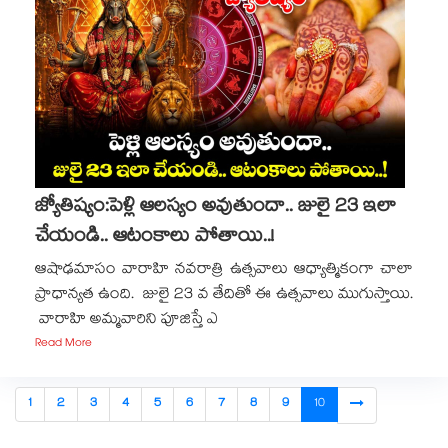
జ్యోతిష్యం:పెళ్లి ఆలస్యం అవుతుందా.. జులై 23 ఇలా
చేయండి.. ఆటంకాలు పోతాయి..!
ఆషాఢమాసం వారాహి నవరాత్రి ఉత్సవాలు ఆధ్యాత్మికంగా చాలా
ప్రాధాన్యత ఉంది. జులై 23 వ తేదితో ఈ ఉత్సవాలు ముగుస్తాయి.
వారాహి అమ్మవారిని పూజిస్తే ఎ
Read More
1
2
3
4
5
6
7
8
9
10