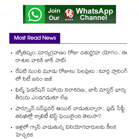
Most Read News
జ్యోతిష్యం: సూర్యగ్రహణం రోజు చతుర్గ్రహ యోగం.. ఈ
రాశుల వారికి జాక్ పాట్!
రేపటి నుంచి మూడు రోజులు సెలవులు : టూర్ల ప్లానింగ్
లో సిటీ జనం బిజీ
ఫిల్మ్ ఫెడరేషన్ సహాయ నిరాకరణ.. జానీ మాస్టర్ భార్య
తీరును ఎండగడుతూ లేఖ
ఫార్చ్యూన్ సన్‌ఫ్లవర్ ఆయిల్ వాడుతున్నారా.. ఫుడ్ సేఫ్టీ
తనిఖీల్లో క్వాలిటీ టెస్ట్ ఫెయిలైంది తెలుసా?
ఇళ్లలో గ్యాస్ వాడుతున్న వినియోగదారులకు కీలక
హెచ్చరిక