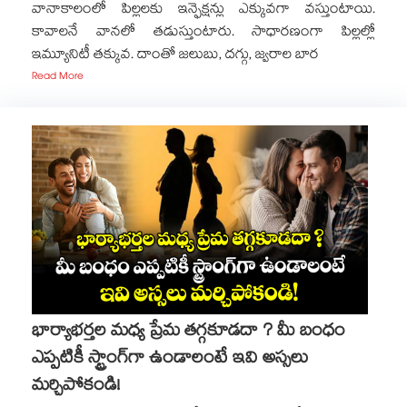
వానాకాలంలో పిల్లలకు ఇన్ఫెక్షన్లు ఎక్కువగా వస్తుంటాయి.
కావాలనే వానలో తడుస్తుంటారు. సాధారణంగా పిల్లల్లో
ఇమ్యూనిటీ తక్కువ. దాంతో జలుబు, దగ్గు, జ్వరాల బార
Read More
భార్యాభర్తల మధ్య ప్రేమ తగ్గకూడదా ? మీ బంధం
ఎప్పటికీ స్ట్రాంగ్‌గా ఉండాలంటే ఇవి అస్సలు
మర్చిపోకండి!