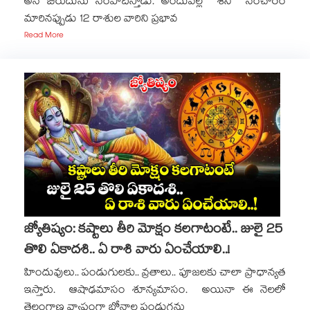
అనే బిరుదును సంపాదిస్తాడు. అందువల్ల శని సంచారం
మారినప్పుడు 12 రాశుల వారిని ప్రభావ
Read More
జ్యోతిష్యం: కష్టాలు తీరి మోక్షం కలగాటంటే.. జులై 25
తొలి ఏకాదశి.. ఏ రాశి వారు ఏంచేయాలి..!
హిందువులు.. పండుగులకు.. వ్రతాలు.. పూజలకు చాలా ప్రాధాన్యత
ఇస్తారు. ఆషాఢమాసం శూన్యమాసం. అయినా ఈ నెలలో
తెలంగాణ వ్యాప్తంగా బోనాల పండుగను