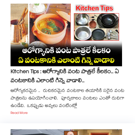
Kitchen Tips : ఆరోగ్యానికి వంట పాత్రలే కీలకం.. ఏ
వంటకానికి ఎలాంటి గిన్నె వాడాలి..
ఆరోగ్యకరమైన .. రుచికరమైన వంటకాల తయారీకి సరైన వంట
పాత్రలను ఉపయోగించాలి. పూర్వకాలం వంటలు ఎంతో రుచిగా
ఉండేవి. ఒకప్పుడు అవ్వలు వంటింట్లో
Read More