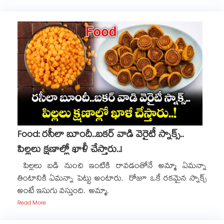
Food: రసీలా బూందీ..బకర్ వాడి వెరైటీ స్నాక్స్..
పిల్లలు క్షణాల్లో ఖాళీ చేస్తారు..!
పిల్లలు బడి నుంచి ఇంటికి రావడంతోనే అమ్మా ఏమన్నా
తింటానికి ఏమన్నా పెట్టు అంటారు. రోజూ ఒకే రకమైన స్నాక్స్​
అంటే ఇసుగు వస్తుంది. అమ్మా.
Read More