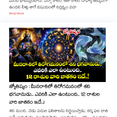
మంది భావిస్తుంటారు. వర్షా కాలం, శీతా కాలం దాహార్తి తక్కువగా
ఉందని నీళ్లు తాగే విషయంలో నిర్లక్ష్యం వహ
Read More
జ్యోతిష్యం : మీనరాశిలో తిరోగమనంలో శని
భగవానుడు.. ఎవరికి ఎలా ఉంటుంది.. 12 రాశుల
వారి జాతకం ఇదే..!
శని మంచి.. చెడు పనుల ఫలితాలను నిర్ణయిస్తాడు, కర్మ ఫల దాత