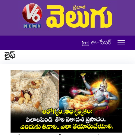
ఈ-పేపర్
లైఫ్