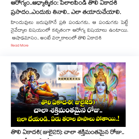
ఆరోగ్యం..ఆధ్యాత్మికం: పేలాలపిండి తొలి ఏకాదశి
ప్రసాదం..ఎందుకు తినాలి.. ఎలా తయారుచేయాలి.
హిందువులు జరుపుకొనే ప్రతి పండుగకు.. ఆ పండుగకు పెట్టే
నైవేద్యాల విషయంలో కచ్చితంగా ఆరోగ్య విషయాలు ఉంటాయి.
ఆషాఢమాసం.. అంటే వర్షాకాలంలో తొలి ఏకాదశి
Read More
తొలి ఏకాదశి( జులై25): చాలా శక్తిమంతమైన రోజు..