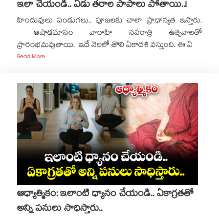
ఇలా చేయండి.. ఏడు తరాల పాపాలు పోతాయి..!
హిందువులు పండుగలు.. పూజలకు చాలా ప్రాధాన్యత ఇస్తారు.
ఆషాఢమాసం వారాహి నవరాత్రి ఉత్సవాలతో
ప్రారంభమవుతాయి. ఇదే నెలలో తొలి ఏకాదశి వస్తుంది. ఈ ఏ
Read More
ఆధ్యాత్మికం: ఇలాంటి ధ్యానం చేయండి.. ఏకాగ్రతతో
అన్ని పనులు సాధిస్తారు..