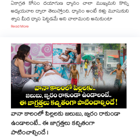
ఏకాగ్రత కోసం దయాగుణ ధ్యానం చాలా ముఖ్యమని కొన్ని
అధ్యయనాల ద్వారా తెలుస్తోంది. ధ్యానం అంటే కళ్లు మూసుకుని
శ్వాస మీద ధ్యాస పెట్టడమే అని చాలామంది అనుకుంటా
Read More
వానా కాలంలో పిల్లలకు జలుబు, జ్వరం రాకుండా
ఉండాలంటే.. ఈ జాగ్రత్తలు కచ్చితంగా
పాటించాల్సిందే !