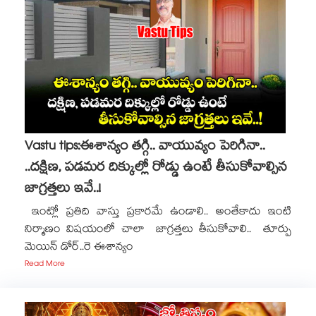
Vastu tips:ఈశాన్యం తగ్గి.. వాయువ్యం పెరిగినా..
..దక్షిణ, పడమర దిక్కుల్లో రోడ్డు ఉంటే తీసుకోవాల్సిన
జాగ్రత్తలు ఇవే..!
ఇంట్లో ప్రతిది వాస్తు ప్రకారమే ఉండాలి.. అంతేకాదు ఇంటి
నిర్మాణం విషయంలో చాలా జాగ్రత్తలు తీసుకోవాలి.. తూర్పు
మెయిన్​ డోర్​..రె ఈశాన్యం
Read More