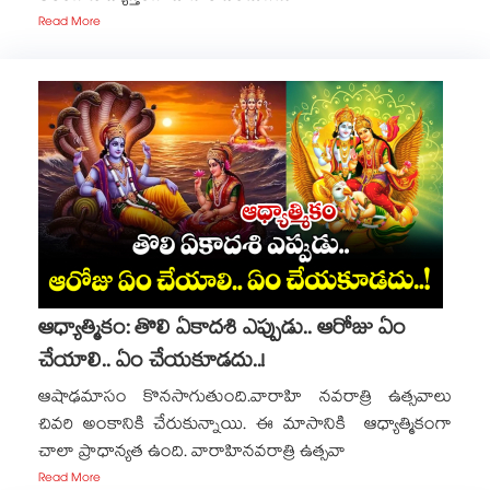
Read More
ఆధ్యాత్మికం: తొలి ఏకాదశి ఎప్పుడు.. ఆరోజు ఏం
చేయాలి.. ఏం చేయకూడదు..!
ఆషాఢమాసం కొనసాగుతుంది.వారాహి నవరాత్రి ఉత్సవాలు
చివరి అంకానికి చేరుకున్నాయి. ఈ మాసానికి ఆధ్యాత్మికంగా
చాలా ప్రాధాన్యత ఉంది. వారాహినవరాత్రి ఉత్సవా
Read More