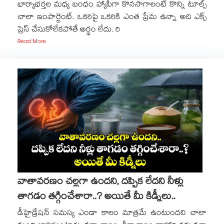
భార్యాభర్తల మధ్య బంధం హ్యాపీగా కొనసాగాలంటే కొన్ని టూల్స్
చాలా ఇంపార్టెంట్. ఒకరిపై ఒకరికి ఎంత ప్రేమ ఉన్నా అది ఎక్స్
ప్రెస్ చేసుకోలేకపోతే అర్థం లేదు. రి
Read More
వాతావరణం చల్లగా ఉందని, దప్పిక లేదని నీళ్లు
తాగడం తగ్గించేశారా..? అయితే మీ కిడ్నీలు..
డీహైడ్రేషన్ సమస్య ఎండా కాలం మాత్రమే ఉంటుందని చాలా