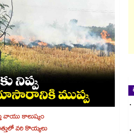
్తే వాయు కాలుష్యం
ే ఎత్తులో వరి కొయ్యలు