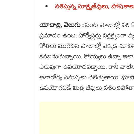
నశిస్తున్న సూక్ష్మజీవులు, పోషకాలు
యాదాద్రి, వెలుగు :
పంట పొలాల్లో వరి క
ప్రమాదం ఉంది. హార్వేస్టర్లు నిర్లక్ష్యంగ
కోతలు ముగిసిన పొలాల్లో ఎక్కడ చూసిన
కనబడుతున్నాయి. కొయ్యలు ఉన్నా అలాగే
ఎరువుగా ఉపయోడపడ్తాయి. కానీ వాటిని 
అనారోగ్య సమస్యలు తలెత్తుతాయి. భ
ఉపయోగపడే మిత్ర జీవులు నశించిపోత