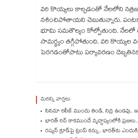
వరి కొయ్యలు కాల్చడంతో నేలలోని నత్
నశించిపోతాయని చెబుతున్నారు. పంటకు
భూమి సమతౌల్యం కోల్పోతుంది. నేలలో 
సామర్థ్యం తగ్గిపోతుంది. వరి కొయ్
పెరగడంతోపాటు పర్యావరణం దెబ్బతినకు
మరిన్ని వార్తలు
సినిమా రిలీజ్ ముందు తిండి, నిద్ర ఉండవు.. ఇం
భారత్ రిచ్ కాకముందే వృద్ధాప్యంలోకి ప్రజలు
రష్యన్ క్రూడ్‌పై ట్రంప్ కన్ను.. భారత్‌కు ఎందుక