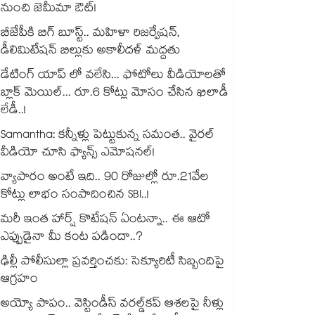
నుంచి జెమీమా ఔట్!
బీజేపీకి బిగ్ బూస్ట్.. మహిళా రిజర్వేషన్,
డీలిమిటేషన్ బిల్లుకు అకాలీదళ్ మద్దతు
డేటింగ్ యాప్ లో వలేసి... ఫోటోలు వీడియోలతో
బ్లాక్ మెయిల్... రూ.6 కోట్లు మోసం చేసిన ఖిలాడీ
లేడీ..!
Samantha: కన్నీళ్లు పెట్టుకున్న సమంత.. వైరల్
వీడియో చూసి ఫ్యాన్స్ ఎమోషనల్!
వ్యాపారం అంటే ఇది.. 90 రోజుల్లో రూ.21వేల
కోట్లు లాభం సంపాదించిన SBI..!
మరీ ఇంత హార్ష్ కొటేషన్ ఏంటన్నా.. ఈ ఆటో
ఎప్పుడైనా మీ కంట పడిందా..?
ఢిల్లీ పోలీసుల్లా ప్రవర్తించకు: సెక్యూరిటీ సిబ్బందిపై
ఆగ్రహం
అయ్యో పాపం.. వెస్టిండీస్ వరల్డ్‌కప్ ఆశలపై నీళ్లు