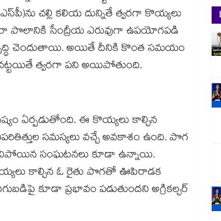
‌ (ఎస్​ఎస్​పీ)ను చల్లి కలియ దున్నితే త్వరగా కొయ్యలు
రా పొలానికి సేంద్రీయ ఎరువుగా ఉపయోగపడి
ృద్ధి చెందుతాయి. అయితే దీనికి కొంత సమయం
ినట్టయితే త్వరగా పని అయిపోతుంది.
ష్యం ఏర్పడుతోంది. ఈ కొయ్యలు కాల్చిన
ితిత్తుల సమస్యలు వచ్చే అవకాశం ఉంది. పొగ
చనిపోయిన సంఘటనలు కూడా ఉన్నాయి.
ికొయ్యలు కాల్చిన ఓ రైతు పొగతో ఊపిరాడక
డిపై కూడా ప్రభావం పడుతుందని అగ్రికల్చర్​