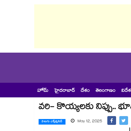
హోమ్
హైదరాబాద్
దేశం
తెలంగాణం
విదే
వరి- కొయ్యలకు నిప్పు.. భూ
May 12, 2025
వెలుగు ఎక్స్‌క్లుసివ్