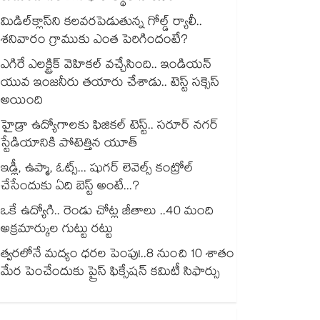
మిడిల్‌క్లాస్‌ని కలవరపెడుతున్న గోల్డ్ ర్యాలీ..
శనివారం గ్రాముకు ఎంత పెరిగిందంటే?
ఎగిరే ఎలక్ట్రిక్ వెహికల్ వచ్చేసింది.. ఇండియన్
యువ ఇంజనీరు తయారు చేశాడు.. టెస్ట్ సక్సెస్
అయింది
హైడ్రా ఉద్యోగాలకు ఫిజికల్ టెస్ట్.. సరూర్ నగర్
స్టేడియానికి పోటెత్తిన యూత్
ఇడ్లీ, ఉప్మా, ఓట్స్... షుగర్ లెవెల్స్ కంట్రోల్
చేసేందుకు ఏది బెస్ట్ అంటే...?
ఒకే ఉద్యోగి.. రెండు చోట్ల జీతాలు ..40 మంది
అక్రమార్కుల గుట్టు రట్టు
త్వరలోనే మద్యం ధ‌‌ర‌‌ల పెంపు!..8 నుంచి 10 శాతం
మేర పెంచేందుకు ప్రైస్ ఫిక్సేష‌‌న్ క‌‌మిటీ సిఫార్సు