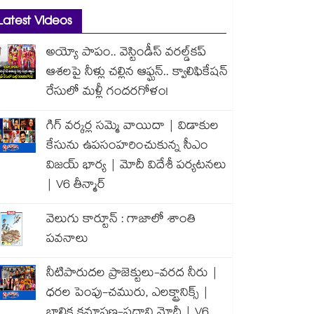
Latest Videos
అయ్యో పాపం.. వెస్టిండీస్ వరల్డ్‌కప్
ఆశలపై నీళ్లు చల్లిన ఆఫ్ఘన్.. క్వాలిఫికేషన్
రేసులో మళ్లీ గందరగోళం!
గిగ్ వర్కర్ల సమ్మె వాయిదా | విడాకుల
కేసును ఉపసంహరించుకున్న సీఎం
విజయ్ భార్య | మోదీ విదేశీ పర్యటనలు
| V6 తీన్మార్
వెలుగు కార్టూన్ : గాజాలో శాంతి
పవనాలు
నీటిపారుదల ప్రాజెక్టులు-వరద నీరు |
ధరల పెంపు-చమురు, ఎలక్ట్రానిక్స్ |
బాలిక క్షమాపణ-ప్రధాని మోదీ | V6