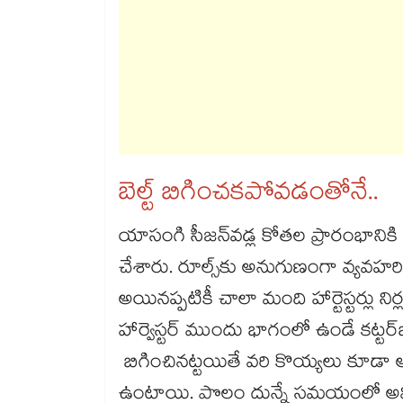
బెల్ట్ ​బిగించకపోవడంతోనే..
యాసంగి సీజన్​వడ్ల కోతల ప్రారంభానికి మ
చేశారు. రూల్స్​కు అనుగుణంగా వ్యవహరించ
అయినప్పటికీ చాలా మంది హార్టెస్టర్లు 
హార్వెస్టర్ ముందు భాగంలో ఉండే కట్టర్​బ
బిగించినట్టయితే వరి కొయ్యలు కూడా అద
ఉంటాయి. పొలం దున్నే సమయంలో అవి