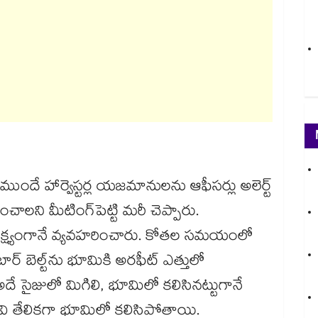
ుందే హార్వెస్టర్ల యజమానులను ఆఫీసర్లు అలెర్ట్​
ాలని మీటింగ్​పెట్టి మరీ చెప్పారు.
నిర్లక్ష్యంగానే వ్యవహరించారు. కోతల సమయంలో
ార్ బెల్ట్​ను భూమికి అరఫీట్ ఎత్తులో
ే సైజులో మిగిలి, భూమిలో కలిసినట్టుగానే
 తేలికగా భూమిలో కలిసిపోతాయి.