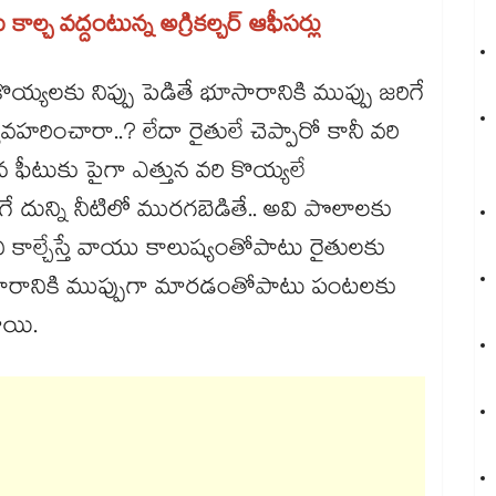
 కాల్చ వద్దంటున్న అగ్రికల్చర్ ఆఫీసర్లు
ొయ్యలకు నిప్పు పెడితే భూసారానికి ముప్పు జరిగే
ా వ్యవహరించారా..? లేదా రైతులే చెప్పారో కానీ వరి
 ఫీటుకు పైగా ఎత్తున వరి కొయ్యలే
 దున్ని నీటిలో మురగబెడితే.. అవి పొలాలకు
కాల్చేస్తే వాయు కాలుష్యంతోపాటు రైతులకు
ూసారానికి ముప్పుగా మారడంతోపాటు పంటలకు
ాయి.