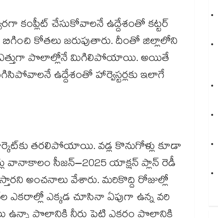
​త్వరగా కంప్లీట్​ చేసుకోవాలనే ఉద్దేశంతో కట్టర్
గా బిగించి కోతలు జరుపుతారు. దీంతో జిల్లాలోని
 ఎత్తుగా పొలాల్లోనే మిగిలిపోయాయి. అయితే
ిపోవాలనే ఉద్దేశంతో హార్వెస్టర్లకు ఇలాగే
.
ర్కెట్​కు తరలిపోయాయి. వడ్ల కొనుగోళ్లు కూడా
ు వానాకాలం సీజన్​–2025 యాక్షన్ ప్లాన్ రెడీ
స్తారని అంచనాలు వేశారు. మరికొద్ది రోజుల్లో
వేల ఎకరాల్లో ఎక్కడ చూసినా ఏపుగా ఉన్న వరి
ఉన్నా పొలానికి నీరు పెట్టి ఎకరం పొలానికి