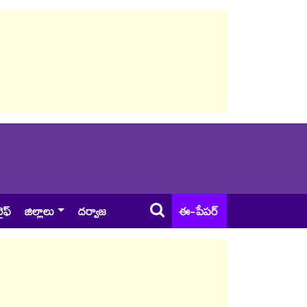
ైఫ్
జిల్లాలు
దర్వాజ
ఈ-పేపర్