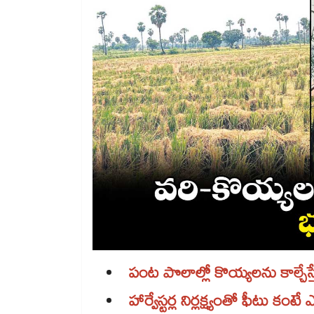
పంట పొలాల్లో కొయ్యలను కాల్చేస
హార్వేస్టర్ల నిర్లక్ష్యంతో ఫీటు కంట