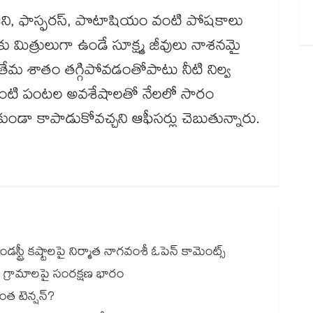
రజని, ఫాస్ఫరస్, పొటాషియం వంటి పోషకాలు
 మిత్రులుగా ఉండే సూక్ష్మ జీవులు నాశనమై
తేమ శాతం తగ్గిపోవడంతోపాటు నీటి నిల్వ
యల వంటి పంటల అవశేషాలతో నేలలో సారం
ండా కాపాడుకోవచ్చని ఆఫీసర్లు చెబుతున్నారు.
డస్ట్రీ కష్టాలపై నిర్మాత నాగవంశీ ఓపెన్ కామెంట్స్
.. గ్రామాలపై సంరక్షణ భారం
ింత టెన్షన్?