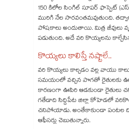
150 కిలోల సింగిల్‌‌‌‌ సూపర్‌‌‌‌ ఫాస్పెట్‌‌‌
మురిగి నేల సారవంతమవుతుంది. తద్వా
పోషకాలు అందుతాయి. మిత్ర జీవులు వ
పడుతుంది. అదే వరి కొయ్యలను కాల్చేస
కొయ్యలు కాలిస్తే నష్టాలే..
వరి కొయ్యలు కాల్చడం వల్ల వాయు కాలు
సమయంలో వచ్చిన పొగతో రైతులకు ఊపర
కారణంగా ఊపిరి ఆడకుండా రైతులు 
గతేడాది సిద్దిపేట జిల్లా కోహెడలో వర
చనిపోయాడు. అంతేకాకుండా పంటల దిగుబ
ఆఫీసర్లు చెబుతున్నారు.