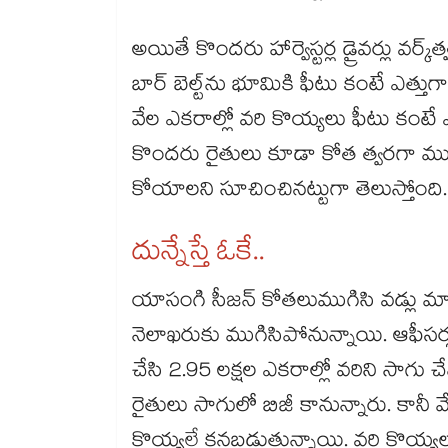
అయితే కొందరు హార్వెస్టర్ల డ్రైవర్లు వర్క్
బార్ బెల్ట్​ను భూమికి ఫీటు కంటే ఎత్తు
వేల ఎకరాల్లో వరి కొయ్యలు ఫీటు కంటే
కొందరు రైతులు కూడా కోత త్వరగా ముగిస
కోయాలని సూచించినట్టుగా తెలుస్తోంది
దున్నేస్తే ఓకే..
యాసంగి సీజన్ కోతలు​ముగిసి వడ్లు మా
నెలాఖరుకు ముగిసిపోనున్నాయి. ఆఫీసర్ల
చేసి 2.95 లక్షల ఎకరాల్లో వరిని సాగు చే
రైతులు సాగులో బిజీ కానున్నారు. కానీ 
కొయ్యలే కనబడుతున్నాయి. వరి కొయ్యలు 