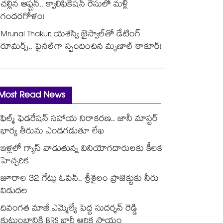
చల్లిన ఆఫ్ఘన్.. క్వాలిఫికేషన్ రేసులో మళ్లీ
గందరగోళం!
Mrunal Thakur: యశస్వి జైస్వాల్‌తో డేటింగ్
రూమర్స్‌.. ఫైనల్‌గా స్పందించిన మృణాల్ ఠాకూర్!
Most Read News
ఫిల్మ్ ఫెడరేషన్ సహాయ నిరాకరణ.. జానీ మాస్టర్
భార్య తీరును ఎండగడుతూ లేఖ
ఇళ్లలో గ్యాస్ వాడుతున్న వినియోగదారులకు కీలక
హెచ్చరిక
జూరాల 32 గేట్లు ఓపెన్.. శ్రీశైలం ప్రాజెక్టుకు నీరు
విడుదల
దివంగత మాజీ ఎమ్మెల్యే పెద్ద సుదర్శన్ రెడ్డి
కుటుంబానికి BRS భారీ ఆర్థిక సాయం