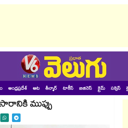
శం
ఆంధ్రప్రదేశ్
ఆట
తీన్మార్
టాకీస్
బిజినెస్
క్రైమ్
సక్సెస్
ల
సారానికి ముప్పు