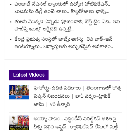
పంజాబ్ నేషనల్ బ్యాంకులో ఉద్యోగ నోటిఫికేషన్..
మినిమమ్ డిగ్రీ ఉంటె చాలు.. కొద్దిరోజులు ఛాన్స్...
తులసి మొక్కని ఎప్పుడు పూజించాలి, బెస్ట్ టైం ఏది.. ఇవి
పాటిస్తే ఇంట్లో లక్ష్మిదేవి ఉన్నట్లే..
కేంద్ర ప్రభుత్వ సంస్థలో జాబ్స్: ఆగస్టు 13న వాక్-ఇన్
ఇంటర్వ్యూలు.. విద్యార్థులకు అద్భుతమైన అవకాశం..
Latest Videos
హైకోర్టు-ఉచిత పథకాలు | తెలంగాణలో కొత్త
పెన్షన్ నిబంధనలు | భారీ వర్షం-ట్రాఫిక్
జామ్ | V6 తీన్మార్
అయ్యో పాపం.. వెస్టిండీస్ వరల్డ్‌కప్ ఆశలపై
నీళ్లు చల్లిన ఆఫ్ఘన్.. క్వాలిఫికేషన్ రేసులో మళ్లీ