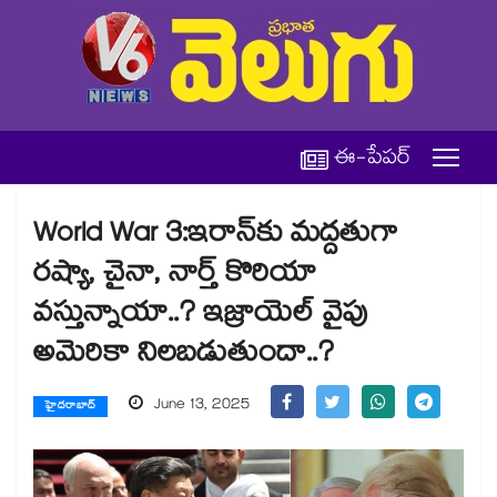
ఈ-పేపర్
World War 3:ఇరాన్⁬కు మద్దతుగా
రష్యా, చైనా, నార్త్ కొరియా
వస్తున్నాయా..? ఇజ్రాయెల్ వైపు
అమెరికా నిలబడుతుందా..?
June 13, 2025
హైదరాబాద్