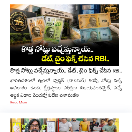
కొత్త నోట్లు వచ్చేస్తున్నాయ్.. డేట్, టైం ఫిక్స్ చేసిన RBI..
భారతదేశంలో త్వరలో ప్లాస్టిక్ (పాలిమర్) కరెన్సీ నోట్లు వచ్చే
అవకాశం ఉంది. క్షేత్రస్థాయి పరీక్షలు విజయవంతమైతే, వచ్చే
ఆర్థిక ఏడాది మొదట్లో వీటిని చలామణిల
Read More