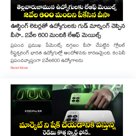
ఊస్టింగ్ లెటర్లతో ఉద్యోగులకు గుడ్ మార్నింగ్ చెప్పిన
వీసా.. 2వేల 600 మందికి లేఆఫ్ మెయిల్స్
ప్రపంచ ప్రముఖ పేమెంట్స్ దిగ్గజం వీసా చేపట్టిన గ్లోబల్
రీస్ట్రక్చరింగ్ భారత ఉద్యోగుల్లో ఆందోళనకు కారణమైంది. కంపెనీ
ప్రపంచవ్యాప్తంగా 2వేల600 ఉద్యోగాలను
Read More