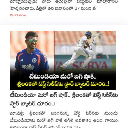
మాట్లాడేటప్పుడు నోరు అదుపులో పెట్టుకుని మాట్లాడాలని
హెచ్చరించారు. ఢిల్లీలో తన నివాసంలో 37 మంది బీ
Read More
టీమిండియా మరో బిగ్ షాక్.. శ్రీలంకతో టెస్ట్ సిరీస్‎కు
స్టార్ బ్యాటర్ దూరం..!
న్యూఢిల్లీ: శ్రీలంకతో జరగనున్న టెస్ట్ సిరీస్‎కు ముందు
టీమిండియాకు మరో బిగ్ షాకే తగిలే అవకాశం ఉంది. గాయం