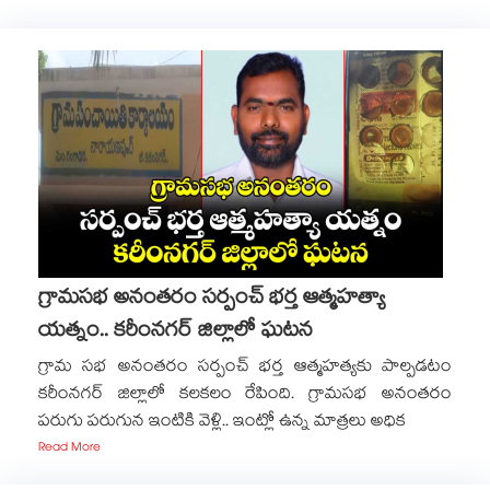
గ్రామసభ అనంతరం సర్పంచ్ భర్త ఆత్మహత్యా
యత్నం.. కరీంనగర్ జిల్లాలో ఘటన
గ్రామ సభ అనంతరం సర్పంచ్ భర్త ఆత్మహత్యకు పాల్పడటం
కరీంనగర్ జిల్లాలో కలకలం రేపింది. గ్రామసభ అనంతరం
పరుగు పరుగున ఇంటికి వెళ్లి.. ఇంట్లో ఉన్న మాత్రలు అధిక
Read More