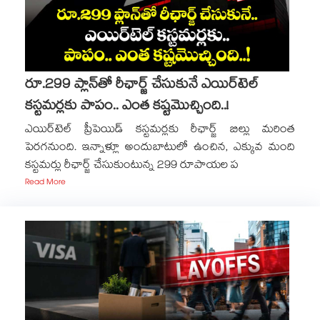
రూ.299 ప్లాన్‌తో రీఛార్జ్ చేసుకునే ఎయిర్‌టెల్
కస్టమర్లకు పాపం.. ఎంత కష్టమొచ్చింది..!
ఎయిర్⁭టెల్ ప్రీపెయిడ్ కస్టమర్లకు రీఛార్జ్ బిల్లు మరింత
పెరగనుంది. ఇన్నాళ్లూ అందుబాటులో ఉంచిన, ఎక్కువ మంది
కస్టమర్లు రీఛార్జ్ చేసుకుంటున్న 299 రూపాయల ప
Read More