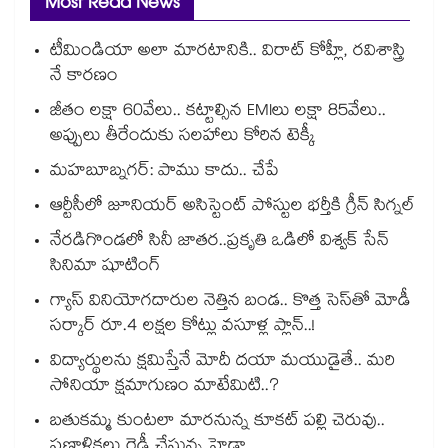
Most Read News
టీమిండియా అలా మారటానికి.. విరాట్ కోహ్లీ, రవిశాస్త్రి
నే కారణం
జీతం లక్షా 60వేలు.. కట్టాల్సిన EMIలు లక్షా 85వేలు..
అప్పులు తీరేందుకు సలహాలు కోరిన టెక్కీ
మహబూబ్నగర్: పాము కాదు.. చేపే
ఆర్టీసీలో జూనియర్ అసిస్టెంట్‌‌ పోస్టుల భర్తీకి గ్రీన్‌‌ సిగ్నల్
నేరడిగొండలో సినీ జాతర..ప్రకృతి ఒడిలో విశ్వక్ సేన్
సినిమా షూటింగ్
గ్యాస్ వినియోగదారుల నెత్తిన బండ.. కొత్త సెస్‌తో మోడీ
సర్కార్ రూ.4 లక్షల కోట్లు వసూళ్ల ప్లాన్..!
విద్యార్థులను క్షమిస్తేనే మోదీ దయా మయుడైతే.. మరి
సోనియా క్షమాగుణం మాటేమిటి..?
బతుకమ్మ కుంటలా మారనున్న కూకట్ పల్లి చెరువు..
ప్రణాళికలు రెడీ చేస్తున్న హైడ్రా