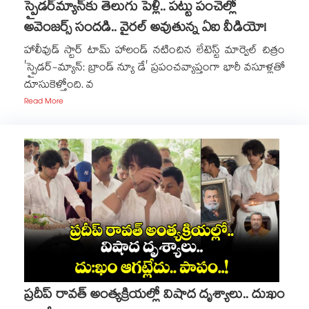
స్పైడర్‌మ్యాన్‌కు తెలుగు పెళ్లి.. పట్టు పంచెల్లో
అవెంజర్స్ సందడి.. వైరల్ అవుతున్న ఏఐ వీడియో!
హాలీవుడ్ స్టార్ టామ్ హాలండ్ నటించిన లేటెస్ట్ మార్వెల్ చిత్రం
'స్పైడర్-మ్యాన్: బ్రాండ్ న్యూ డే' ప్రపంచవ్యాప్తంగా భారీ వసూళ్లతో
దూసుకెళ్తోంది. వ
Read More
ప్రదీప్ రావత్ అంత్యక్రియల్లో విషాద దృశ్యాలు.. దు:ఖం