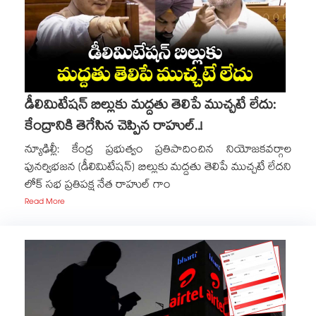
డీలిమిటేషన్ బిల్లుకు మద్దతు తెలిపే ముచ్చటే లేదు:
కేంద్రానికి తెగేసిన చెప్పిన రాహుల్..!
న్యూఢిల్లీ: కేంద్ర ప్రభుత్వం ప్రతిపాదించిన నియోజకవర్గాల
పునర్విభజన (డీలిమిటేషన్) బిల్లుకు మద్దతు తెలిపే ముచ్చటే లేదని
లోక్ సభ ప్రతిపక్ష నేత రాహుల్ గాం
Read More