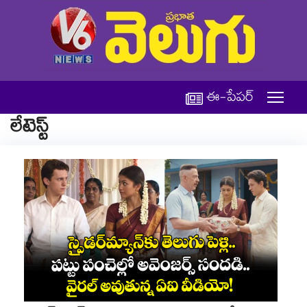
ఈ-పేపర్
లేటెస్ట్