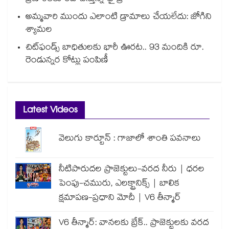
అమ్మవారి ముందు ఎలాంటి డ్రామాలు చేయలేదు: జోగిని
శ్యామల
చిట్‌ఫండ్స్ బాధితులకు భారీ ఊరట.. 93 మందికి రూ.
రెండున్నర కోట్లు పంపిణీ
Latest Videos
వెలుగు కార్టూన్ : గాజాలో శాంతి పవనాలు
నీటిపారుదల ప్రాజెక్టులు-వరద నీరు | ధరల
పెంపు-చమురు, ఎలక్ట్రానిక్స్ | బాలిక
క్షమాపణ-ప్రధాని మోదీ | V6 తీన్మార్
V6 తీన్మార్: వానలకు బ్రేక్.. ప్రాజెక్టులకు వరద