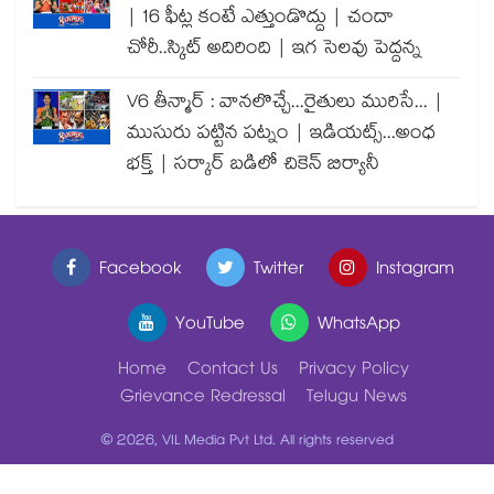
| 16 ఫీట్ల కంటే ఎత్తుండొద్దు | చందా
చోరీ..స్కిట్ అదిరింది | ఇగ సెలవు పెద్దన్న
V6 తీన్మార్ : వానలొచ్చే...రైతులు మురిసే... |
ముసురు పట్టిన పట్నం | ఇడియట్స్...అంధ
భక్త్ | సర్కార్ బడిలో చికెన్ బిర్యానీ
Facebook
Twitter
Instagram
YouTube
WhatsApp
Home
Contact Us
Privacy Policy
Grievance Redressal
Telugu News
© 2026, VIL Media Pvt Ltd. All rights reserved