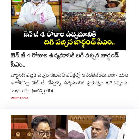
జెన్ జీ 4 రోజుల ఉద్యమానికి దిగి వచ్చిన జార్ఖండ్
సీఎం..
జార్ఖంగ్ పబ్లిక్ సర్వీస్ కమిషన్ పరీక్షల్లో అవకతవకలు జరిగాయని
ఆరోపిస్తూ జెజ్ జీ చేస్తున్న ఉద్యమానికి ప్రభుత్వం దిగివచ్చింది.
బుధవారం (ఆగస్టు 05)
Read More