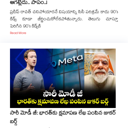
ఆగట్లేదు.. పాపం..!
ప్రదీప్ రావత్ చనిపోయారనే విషయాన్ని సినీ పరిశ్రమే కాదు 90’s
కిడ్స్ కూడా జీర్ణించుకోలేకపోతున్నారు. తెలుగు చూస్తూ
పెరిగిన 90’s కిడ్స్⁫కి
Read More
సారీ మోడీ జీ: భారత్‎కు క్షమాపణ లేఖ పంపిన జుకర్
బర్గ్