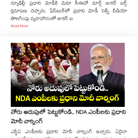
న్యూఢిల్లీ: ప్రధాని మోడీకి మెటా సీఈవో మార్గ్ జుకర్ బర్గ్
క్షమాపణ చెప్పారు. ఫేస్‎బుక్‎లో ప్రధాని మోడీ సెల్ఫీ వీడియో
తొలగింపు వ్యహహారంలో జుకర్ బ
Read More
నోరు అదుపులో పెట్టుకోండి.. NDA ఎంపీలకు ప్రధాని
మోదీ వార్నింగ్
ఎన్డీఏ ఎంపీలకు ప్రధాని మోదీ వార్నింగ్ ఇచ్చారు. ఏదైనా