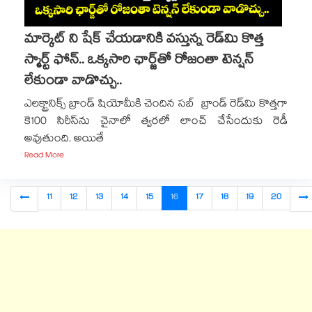
మార్కెట్ ని షేక్ చేయడానికి వస్తున్న రెడ్‌మి కొత్త
స్మార్ట్ ఫోన్.. ఒక్కసారి ఛార్జ్‌తో రోజంతా టెన్షన్
లేకుండా వాడొచ్చు..
ఎలక్ట్రానిక్స్ బ్రాండ్ షియోమీకి చెందిన సబ్ బ్రాండ్ రెడ్‌మి కొత్తగా
కె100 సిరీస్‌ను చైనాలో త్వరలో లాంచ్ చేసేందుకు రెడీ
అవుతుంది. అయితే
Read More
11
12
13
14
15
16
17
18
19
20