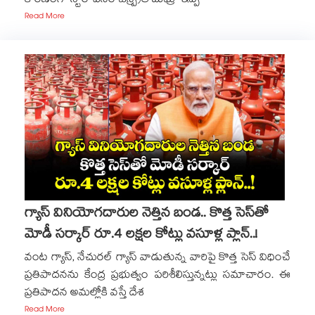
కారణంగా స్టార్ పేసర్ జస్ప్రీత్ బుమ్రా ఇప్ప
Read More
గ్యాస్ వినియోగదారుల నెత్తిన బండ.. కొత్త సెస్‌తో
మోడీ సర్కార్ రూ.4 లక్షల కోట్లు వసూళ్ల ప్లాన్..!
వంట గ్యాస్, నేచురల్ గ్యాస్ వాడుతున్న వారిపై కొత్త సెస్ విధించే
ప్రతిపాదనను కేంద్ర ప్రభుత్వం పరిశీలిస్తున్నట్లు సమాచారం. ఈ
ప్రతిపాదన అమల్లోకి వస్తే దేశ
Read More