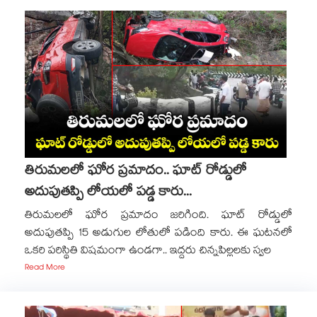
తిరుమలలో ఘోర ప్రమాదం.. ఘాట్ రోడ్డులో
అదుపుతప్పి లోయలో పడ్డ కారు...
తిరుమలలో ఘోర ప్రమాదం జరిగింది. ఘాట్ రోడ్డులో
అదుపుతప్పి 15 అడుగుల లోతులో పడింది కారు. ఈ ఘటనలో
ఒకరి పరిస్థితి విషమంగా ఉండగా.. ఇద్దరు చిన్నపిల్లలకు స్వల
Read More