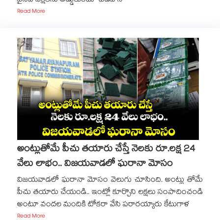
వైసీపీ దీక్షలను అడ్డుకుంటూ టీడీపీ న
Read More
అంట్లుతోమే పీచు తయారు చేస్తే నెలకు రూ.లక్ష 24
వేలు లాభం.. విజయవాడలో ఘరానా మోసం
విజయవాడలో ఘరానా మోసం వెలుగు చూసింది. అంట్లు తోమే
పీచు తయారు చేయండి.. ఇంట్లో కూర్చొని లక్షలు సంపాదించండి
అంటూ వందల మందికి టోకరా వేసి పరారయ్యారు కేటుగాళ
Read More