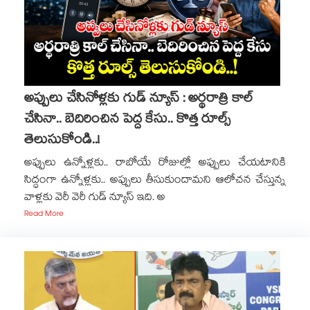
అప్పులు చేసినోళ్లకు గుడ్ న్యూస్ : అర్థరాత్రి కాల్
చేసినా.. బెదిరించిన పెద్ద కేసు.. కొత్త రూల్స్
తెలుసుకోండి..!
అప్పులు ఉన్నోళ్లకు.. రాబోయే రోజుల్లో అప్పులు చేయటానికి
సిద్ధంగా ఉన్నోళ్లకు.. అప్పులు తీసుకుందామని ఆలోచన చేస్తున్న
వాళ్లకు వెరీ వెరీ గుడ్ న్యూస్ ఇది. అ
Read More