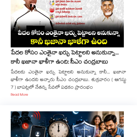
పేదల కోసం ఎంతైనా ఖర్చు పెట్టాలని అనుకున్నా...
కానీ ఖజానా ఖాళీగా ఉంది: సీఎం చంద్రబాబు
పేదలకు ఎంతైనా ఖర్చు పెట్టాలని అనుకున్నా కానీ... ఖజానా
ఖాళీగా ఉందని అన్నారు సీఎం చంద్రబాబు. శుక్రవారం ( ఆగస్టు
7 ) బాపట్లలో నేతన్న సేవలో పథకం ప్రారంభం
Read More