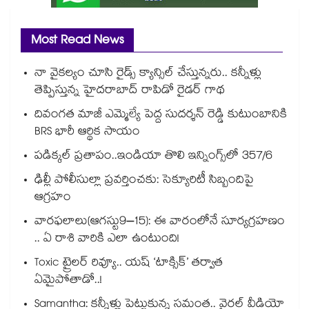
Most Read News
నా వైకల్యం చూసి రైడ్స్ క్యాన్సిల్ చేస్తున్నరు.. కన్నీళ్లు
తెప్పిస్తున్న హైదరాబాద్ రాపిడో రైడర్ గాథ
దివంగత మాజీ ఎమ్మెల్యే పెద్ద సుదర్శన్ రెడ్డి కుటుంబానికి
BRS భారీ ఆర్థిక సాయం
పడిక్కల్‌‌ ప్రతాపం..ఇండియా తొలి ఇన్నింగ్స్‌‌లో 357/6
ఢిల్లీ పోలీసుల్లా ప్రవర్తించకు: సెక్యూరిటీ సిబ్బందిపై
ఆగ్రహం
వారఫలాలు(ఆగస్టు9–15): ఈ వారంలోనే సూర్యగ్రహణం
.. ఏ రాశి వారికి ఎలా ఉంటుంది!
Toxic ట్రైలర్ రివ్యూ.. యష్ ‘టాక్సిక్’ తర్వాత
ఏమైపోతాడో..!
Samantha: కన్నీళ్లు పెట్టుకున్న సమంత.. వైరల్ వీడియో