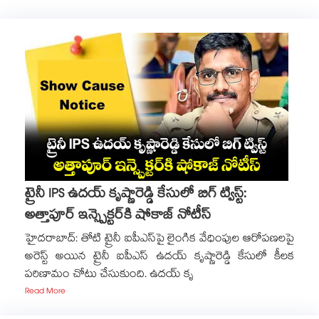
ట్రైనీ IPS ఉదయ్ కృష్ణారెడ్డి కేసులో బిగ్ ట్విస్ట్:
అత్తాపూర్ ఇన్స్పెక్టర్‎కి షోకాజ్ నోటీస్
హైదరాబాద్: తోటి ట్రైనీ ఐపీఎస్‏పై లైంగిక వేధింపుల ఆరోపణలపై
అరెస్ట్ అయిన ట్రైనీ ఐపీఎస్ ఉదయ్ కృష్ణారెడ్డి కేసులో కీలక
పరిణామం చోటు చేసుకుంది. ఉదయ్ కృ
Read More