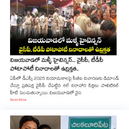
విజయవాడలో మళ్ళీ హైటెన్షన్... వైసీపీ, టీడీపీ
పోటాపోటీ నినాదాలతో ఉద్రిక్తత..
ఏపీలో డీఎస్సీ 2025 నియామకాలపై సీబీఐ విచారణకు డిమాండ్
చేస్తూ ప్రతిపక్ష వైసీపీ చేపట్టిన రిలే నిరాహార దీక్షలు పొలిటికల్
హీట్ పెంచుతున్నాయి. విజయవాడలో వైస
Read More