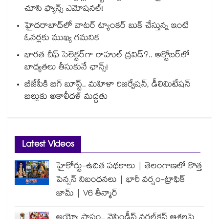
చూసి ఫ్యాన్స్ ఎమోషనల్!
హైదరాబాద్⁪లో వాటర్ ట్యాంకర్ బుక్ చేస్తున్న ఇంటి
ఓనర్లకు ముఖ్య గమనిక
భారత చీఫ్ సెలెక్టర్⁬గా రాహుల్ ద్రవిడ్?.. అక్టోబర్‌లో
బాధ్యతలు తీసుకునే ఛాన్స్!
బీజేపీకి బిగ్ బూస్ట్.. మహిళా రిజర్వేషన్, డీలిమిటేషన్
బిల్లుకు అకాలీదళ్ మద్దతు
Latest Videos
హైకోర్టు-ఉచిత పథకాలు | తెలంగాణలో కొత్త
పెన్షన్ నిబంధనలు | భారీ వర్షం-ట్రాఫిక్
జామ్ | V6 తీన్మార్
అయ్యో పాపం.. వెస్టిండీస్ వరల్డ్‌కప్ ఆశలపై