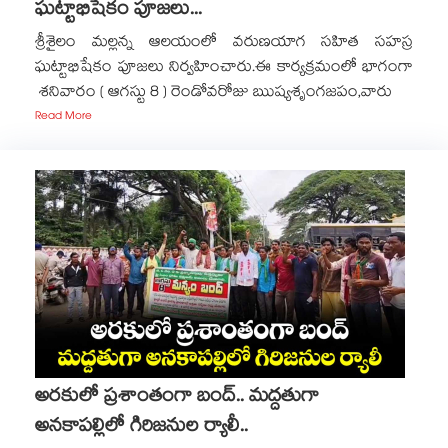
ఘట్టాభిషేకం పూజలు...
శ్రీశైలం మల్లన్న ఆలయంలో వరుణయాగ సహిత సహస్ర
ఘట్టాభిషేకం పూజలు నిర్వహించారు.ఈ కార్యక్రమంలో భాగంగా
శనివారం ( ఆగస్టు 8 ) రెండోవరోజు ఋష్యశృంగజపం,వారు
Read More
అరకులో ప్రశాంతంగా బంద్.. మద్దతుగా
అనకాపల్లిలో గిరిజనుల ర్యాలీ..