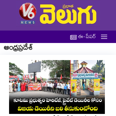
ఈ-పేపర్
ఆంధ్రప్రదేశ్