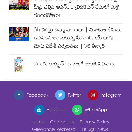
నీళ్లు చల్లిన ఆఫ్ఘన్.. క్వాలిఫికేషన్ రేసులో మళ్లీ
గందరగోళం!
గిగ్ వర్కర్ల సమ్మె వాయిదా | విడాకుల కేసును
ఉపసంహరించుకున్న సీఎం విజయ్ భార్య |
మోదీ విదేశీ పర్యటనలు | V6 తీన్మార్
వెలుగు కార్టూన్ : గాజాలో శాంతి పవనాలు
Facebook
Twitter
Instagram
YouTube
WhatsApp
Home
Contact Us
Privacy Policy
Grievance Redressal
Telugu News