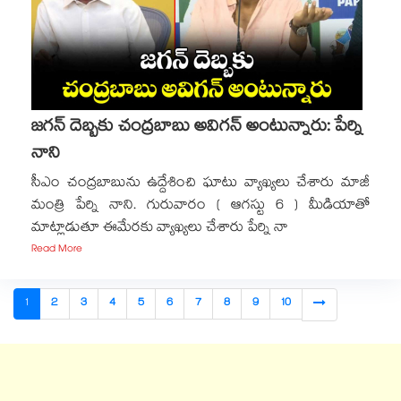
జగన్ దెబ్బకు చంద్రబాబు అవిగన్ అంటున్నారు: పేర్ని
నాని
సీఎం చంద్రబాబును ఉద్దేశించి ఘాటు వ్యాఖ్యలు చేశారు మాజీ
మంత్రి పేర్ని నాని. గురువారం ( ఆగస్టు 6 ) మీడియాతో
మాట్లాడుతూ ఈమేరకు వ్యాఖ్యలు చేశారు పేర్ని నా
Read More
1
2
3
4
5
6
7
8
9
10