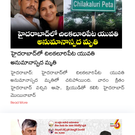
హైదరాబాద్‌లో చిలకలూరిపేట యువతి
అనుమానాస్పద మృతి
హైదరాబాద్: హైదరాబాద్‌లో చిలకలూరిపేట యువతి
అనుమానాస్పద మృతిలో చనిపోయింది. వారం క్రితం
హైదరాబాద్ వచ్చిన ఆషా.. ప్రియుడితో కలిసి హైదరాబాద్
మొయినాబాద్
Read More