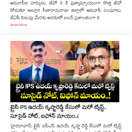
ఆదివాసీల హక్కులు, జీవో 3 కి ప్రత్యామ్నాయంగా కొత్త జీవో
కోరుతూ అల్లూరి సీతారామరాజు జిల్లాలో ఆదివాసీ సంఘాలు,
జేఏసీ పిలుపు మేరకు అరకులో బంద్ ప్రశాంతంగా క
Read More
ట్రైనీ IPS ఉదయ్‌ కృష్ణారెడ్డి కేసులో మరో ట్విస్ట్..
సూసైడ్‌ నోట్‌, ఐఫోన్‌ మాయం..!
హైదరాబాద్: ట్రైనీ ఐపీఎస్ ఉదయ్ కృష్ణా రెడ్డి కేసులో మరో ట్విస్ట్