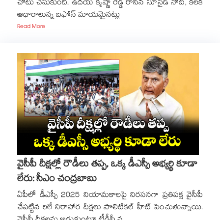
చోటు చేసుకుంది. ఉదయ్ కృష్ణా రెడ్డి రాసిన సూసైడ్ నోట్, కీలక
ఆధారాలున్న ఐఫోన్ మాయమైనట్లు
Read More
వైసీపీ దీక్షల్లో రౌడీలు తప్ప, ఒక్క డీఎస్సీ అభ్యర్థి కూడా
లేరు: సీఎం చంద్రబాబు
ఏపీలో డీఎస్సీ 2025 నియామకాలపై నిరసనగా ప్రతిపక్ష వైసీపీ
చేపట్టిన రిలే నిరాహార దీక్షలు పొలిటికల్ హీట్ పెంచుతున్నాయి.