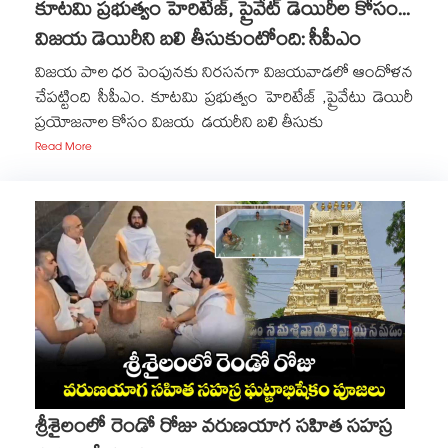
కూటమి ప్రభుత్వం హెరిటేజ్, ప్రైవేట్ డెయిరీల కోసం...
విజయ డెయిరీని బలి తీసుకుంటోంది: సీపీఎం
విజయ పాల ధర పెంపునకు నిరసనగా విజయవాడలో ఆందోళన
చేపట్టింది సీపీఎం. కూటమి ప్రభుత్వం హెరిటేజ్ ,ప్రైవేటు డెయిరీ
ప్రయోజనాల కోసం విజయ డయరీని బలి తీసుకు
Read More
శ్రీశైలంలో రెండో రోజు వరుణయాగ సహిత సహస్ర