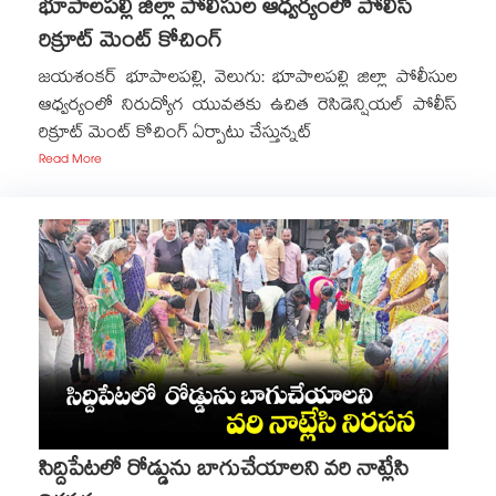
భూపాలపల్లి జిల్లా పోలీసుల ఆధ్వర్యంలో పోలీస్
రిక్రూట్ మెంట్ కోచింగ్
జయశంకర్ భూపాలపల్లి, వెలుగు: భూపాలపల్లి జిల్లా పోలీసుల
ఆధ్వర్యంలో నిరుద్యోగ యువతకు ఉచిత రెసిడెన్షియల్ పోలీస్
రిక్రూట్ మెంట్ కోచింగ్ ఏర్పాటు చేస్తున్నట్
Read More
సిద్దిపేటలో రోడ్డును బాగుచేయాలని వరి నాట్లేసి