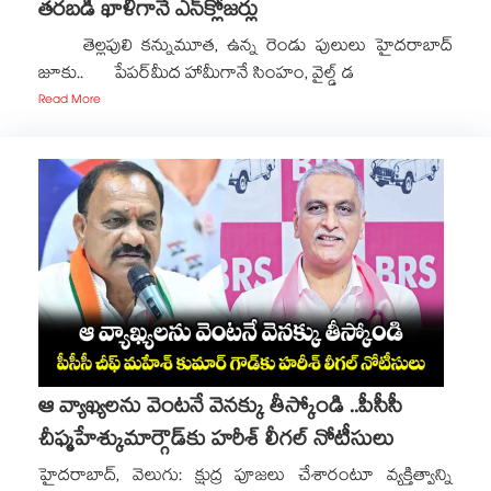
తరబడి ఖాళీగానే ఎన్‌‌‌‌‌‌‌‌‌‌‌‌‌‌‌‌క్లోజర్లు
తెల్లపులి కన్నుమూత, ఉన్న రెండు పులులు హైదరాబాద్‍
జూకు.. పేపర్‍మీద హామీగానే సింహం, వైల్డ్​ డ
Read More
ఆ వ్యాఖ్యలను వెంటనే వెనక్కు తీస్కోండి ..పీసీసీ
చీఫ్మహేశ్కుమార్గౌడ్‌‌‌‌కు హరీశ్ లీగల్ నోటీసులు
హైదరాబాద్, వెలుగు: క్షుద్ర పూజలు చేశారంటూ వ్యక్తిత్వాన్ని