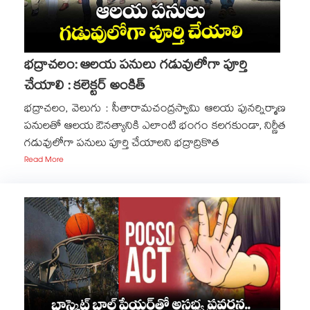
భద్రాచలం: ఆలయ పనులు గడువులోగా పూర్తి
చేయాలి : కలెక్టర్ అంకిత్
భద్రాచలం, వెలుగు : సీతారామచంద్రస్వామి ఆలయ పునర్నిర్మాణ
పనులతో ఆలయ ఔనత్యానికి ఎలాంటి భంగం కలగకుండా, నిర్ణీత
గడువులోగా పనులు పూర్తి చేయాలని భద్రాద్రికొత
Read More