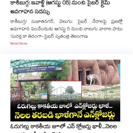
కాశీబుగ్గ: ఇవాళ్టి (ఆగస్టు 05) నుంచి సైబర్ క్రైమ్
అవగాహన సదస్సు
కాశీబుగ్గ/ సుజాతనగర్, వెలుగు: సైబర్ నేరాలపై ప్రజల్లో
అవగాహన పెంచేందుకు ఆగస్టు 5 నుంచి నాలుగు వారాల పాటు
‘సురక్ష కా తిరంగా-సైబర్ స్వతంత్ర తెలంగాణ
Read More
ఓరుగల్లు కాకతీయ జూలో ఎన్ క్లోజర్లు ఖాళీ...నెలల