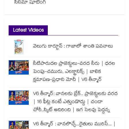
సినిమా షూటింగ్
Latest Videos
వెలుగు కార్టూన్ : గాజాలో శాంతి పవనాలు
నీటిపారుదల ప్రాజెక్టులు-వరద నీరు | ధరల
పెంపు-చమురు, ఎలక్ట్రానిక్స్ | బాలిక
క్షమాపణ-ప్రధాని మోదీ | V6 తీన్మార్
V6 తీన్మార్: వానలకు బ్రేక్.. ప్రాజెక్టులకు వరద
| 16 ఫీట్ల కంటే ఎత్తుండొద్దు | చందా
చోరీ..స్కిట్ అదిరింది | ఇగ సెలవు పెద్దన్న
V6 తీన్మార్ : వానలొచ్చే...రైతులు మురిసే... |