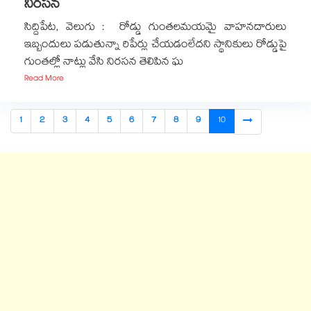
నిరసన
సిద్దిపేట, వెలుగు : రోడ్డు గుంతలమయమై వాహనదారులు
ఇబ్బందులు పడుతున్నా రిపేర్లు చేయడంలేదని స్థానికులు రోడ్డుపై
గుంతల్లో నాట్లు వేసి నిరసన తెలిపిన ఘ
Read More
1
2
3
4
5
6
7
8
9
10