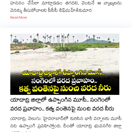
హననం చేసేలా మాట్లాడడం తగదని, వెంటనే ఆ వ్యాఖ్యలను
వెనక్కు తీసుకోవాలని పీసీసీ చీఫ్​మహేశ్​కుమార
Read More
యాదాద్రి జిల్లాలో ఉప్పొంగిన మూసీ.. సంగెంలో
వరద ప్రవాహం.. కత్వ ‌‌వంతెనపై నుంచి వరద నీరు
యాదాద్రి, వెలుగు: హైదరాబాద్‌‌‌‌లో కురిసిన భారీ వర్షాలకు మూసీ
నది ఉప్పొంగి ప్రవహిస్తోంది. దీంతో యాదాద్రి భువనగిరి జిల్లా