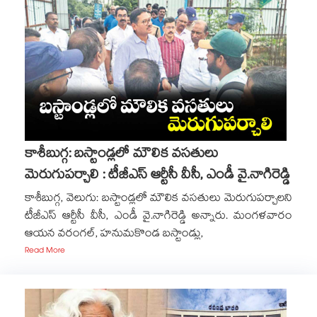
కాశీబుగ్గ: బస్టాండ్లలో మౌలిక వసతులు
మెరుగుపర్చాలి : టీజీఎస్ ఆర్టీసీ వీసీ, ఎండీ వై.నాగిరెడ్డి
కాశీబుగ్గ, వెలుగు: బస్టాండ్లలో మౌలిక వసతులు మెరుగుపర్చాలని
టీజీఎస్ ఆర్టీసీ వీసీ, ఎండీ వై.నాగిరెడ్డి అన్నారు. మంగళవారం
ఆయన వరంగల్, హనుమకొండ బస్టాండ్లు,
Read More