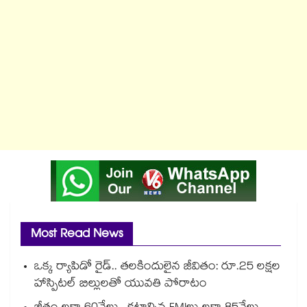
Most Read News
ఒక్క ర్యాపిడో రైడ్.. తలకిందులైన జీవితం: రూ.25 లక్షల
హాస్పిటల్ బిల్లులతో యువతి పోరాటం