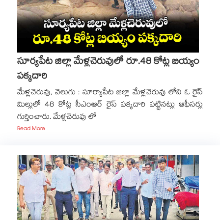
సూర్యపేట జిల్లా మేళ్లచెరువులో రూ.48 కోట్ల బియ్యం
పక్కదారి
మేళ్లచెరువు, వెలుగు : సూర్యాపేట జిల్లా మేళ్లచెరువు లోని ఓ రైస్
మిల్లులో 48 కోట్ల సీఎంఆర్ రైస్ పక్కదారి పట్టినట్లు ఆఫీసర్లు
గుర్తించారు. మేళ్లచెరువు లో
Read More