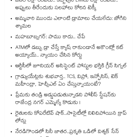
జీతం లక్షా 60వేలు.. కట్టాల్సిన EMIలు లక్షా 85వేలు..
అప్పులు తీరేందుకు సలహాలు కోరిన టెక్కీ
అమ్మవారి ముందు ఎలాంటి డ్రామాలు చేయలేదు: జోగిని
శ్యామల
మహబూబ్నగర్: పాము కాదు.. చేపే
ATMలో డబ్బు డ్రా చేస్తే క్యాష్ రాకుండానే అకౌంట్లో కట్
అయ్యాయ్.. న్యాయం చేసిన కోర్టు
ఆర్టీసీలో జూనియర్ అసిస్టెంట్‌‌ పోస్టుల భర్తీకి గ్రీన్‌‌ సిగ్నల్
గ్రాడ్యుయేట్లకు శుభవార్త.. TCS, విప్రో, ఇన్ఫోసిస్, టెక్
మహీంద్రా, హెచ్సీఎల్ ఏం చేస్తున్నాయంటే?
ప్రేమకు తండ్రి అడ్డుపడుతున్నాడని పోలీస్ స్టేషన్⁪కు
రాజేంద్ర నగర్ ఎమ్మెల్యే కొడుకు !
రైతులకు కోపరేటివ్ షాక్..సొసైటీల్లో నిలిచిపోయిన క్రాప్
లోన్లు
నేరడిగొండలో సినీ జాతర..ప్రకృతి ఒడిలో విశ్వక్ సేన్