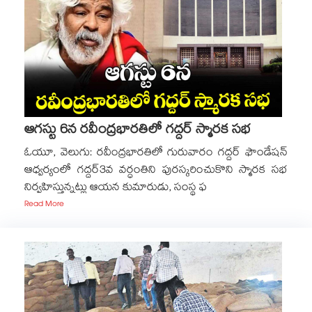
ఆగస్టు 6న రవీంద్రభారతిలో గద్దర్ స్మారక సభ
ఓయూ, వెలుగు: రవీంద్రభారతిలో గురువారం గద్దర్ ఫౌండేషన్
ఆధ్వర్యంలో గద్దర్​3వ వర్ధంతిని పురస్కరించుకొని స్మారక సభ
నిర్వహిస్తున్నట్లు ఆయన కుమారుడు, సంస్థ ఫ
Read More