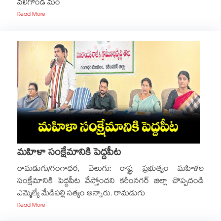
వలిగొండ మం
Read More
మహిళా సంక్షేమానికి పెద్దపీట
రామడుగు/గంగాధర, వెలుగు: రాష్ట్ర ప్రభుత్వం మహిళల
సంక్షేమానికి పెద్దపీట వేస్తోందని కరీంనగర్ ​జిల్లా చొప్పదండి
ఎమ్మెల్యే మేడిపల్లి సత్యం అన్నారు. రామడుగు
Read More