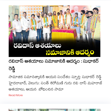
రవిదాస్ ఆశయాలు సమాజానికి ఆదర్శం : సుధాకర్
రెడ్డి
సామాజిక సమానత్వానికి ఆయన సందేశం స్ఫూర్తి: సుధాకర్ రెడ్డి
హైదరాబాద్, వెలుగు: సంత్ శిరోమణి గురు రవి దాస్ మహరాజ్
ఆశయాలు, ఆయన బోధించిన సామా
Read More