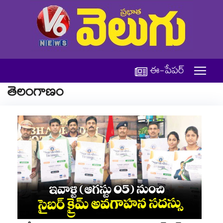
ఈ-పేపర్
తెలంగాణం