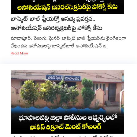
బాస్కెట్ బాల్ ప్లేయర్తో అసభ్య ప్రవర్తన..
అసోసియేషన్ జనరల్సెక్రటరీపై పోక్సో కేసు
మాదాపూర్, వెలుగు: మైనర్ బాస్కెట్‌‌‌‌ బాల్ ప్లేయర్​ను లైంగికంగా
వేధించిన ఆరోపణలపై బాస్కెట్‌‌‌‌బాల్ అసోసియేషన్ జ
Read More