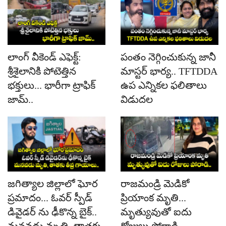
లాంగ్ వీకెండ్ ఎఫెక్ట్:
పంతం నెగ్గించుకున్న జానీ
శ్రీశైలానికి పోటెత్తిన
మాస్టర్ భార్య.. TFTDDA
భక్తులు... భారీగా ట్రాఫిక్
ఉప ఎన్నికల ఫలితాలు
జామ్..
విడుదల
జగిత్యాల జిల్లాలో ఘోర
రాజమండ్రి మెడికో
ప్రమాదం... ఓవర్ స్పీడ్
ప్రియాంక మృతి...
డివైడర్ ను ఢీకొన్న బైక్..
మృత్యువుతో ఐదు