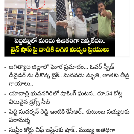
జగిత్యాల జిల్లాలో ఘోర ప్రమాదం... ఓవర్ స్పీడ్
డివైడర్ ను ఢీకొన్న బైక్.. మనవడు మృతి, తాతకు తీవ్ర
గాయాలు..
యాదాద్రి భువనగిరిలో షాకింగ్ ఘటన.. రూ.54 కోట్ల
విలువైన డ్రగ్స్ సీజ్
పెద్ది సుదర్శన్ రెడ్డి ఇంటికి కేసీఆర్.. కుటుంబ సభ్యులకు
పరామర్శ
సుప్రీం కోర్టు చీఫ్ జస్టిస్⁭కు షాక్.. ముఖ్య అతిథిగా