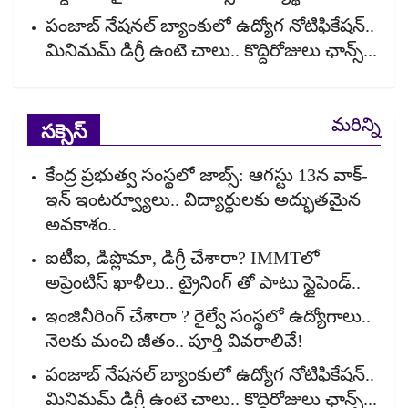
పంజాబ్ నేషనల్ బ్యాంకులో ఉద్యోగ నోటిఫికేషన్..
మినిమమ్ డిగ్రీ ఉంటె చాలు.. కొద్దిరోజులు ఛాన్స్...
మరిన్ని
సక్సెస్
కేంద్ర ప్రభుత్వ సంస్థలో జాబ్స్: ఆగస్టు 13న వాక్-
ఇన్ ఇంటర్వ్యూలు.. విద్యార్థులకు అద్భుతమైన
అవకాశం..
ఐటీఐ, డిప్లొమా, డిగ్రీ చేశారా? IMMTలో
అప్రెంటిస్ ఖాళీలు.. ట్రైనింగ్ తో పాటు స్టైపెండ్..
ఇంజినీరింగ్ చేశారా ? రైల్వే సంస్థలో ఉద్యోగాలు..
నెలకు మంచి జీతం.. పూర్తి వివరాలివే!
పంజాబ్ నేషనల్ బ్యాంకులో ఉద్యోగ నోటిఫికేషన్..
మినిమమ్ డిగ్రీ ఉంటె చాలు.. కొద్దిరోజులు ఛాన్స్...