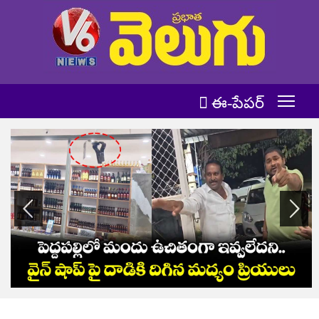
ఈ-పేపర్