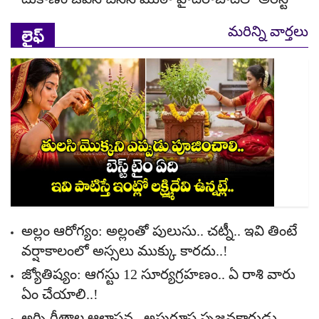
మరిన్ని వార్తలు
లైఫ్
అల్లం ఆరోగ్యం: అల్లంతో పులుసు.. చట్నీ.. ఇవి తింటే
వర్షాకాలంలో అస్సలు ముక్కు కారదు..!
జ్యోతిష్యం: ఆగస్టు 12 సూర్యగ్రహణం.. ఏ రాశి వారు
ఏం చేయాలి..!
అగ్ని గీతాల ఆలాపన.. అపురూప సృజనకారుడు