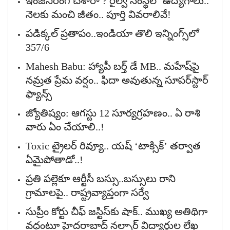
ఇంజినీరింగ్ చేశారా ? రైల్వే సంస్థలో ఉద్యోగాలు..
నెలకు మంచి జీతం.. పూర్తి వివరాలివే!
పడిక్కల్‌‌ ప్రతాపం..ఇండియా తొలి ఇన్నింగ్స్‌‌లో
357/6
Mahesh Babu: హ్యాపీ బర్త్ డే MB.. మహేష్‌పై
నమ్రత ప్రేమ వర్షం.. ఫిదా అవుతున్న సూపర్‌స్టార్
ఫ్యాన్స్
జ్యోతిష్యం: ఆగస్టు 12 సూర్యగ్రహణం.. ఏ రాశి
వారు ఏం చేయాలి..!
Toxic ట్రైలర్ రివ్యూ.. యష్ ‘టాక్సిక్’ తర్వాత
ఏమైపోతాడో..!
ప్రతి పల్లెకూ ఆర్టీసీ బస్సు..బస్సులు రాని
గ్రామాలపై.. రాష్ట్రవ్యాప్తంగా సర్వే
సుప్రీం కోర్టు చీఫ్ జస్టిస్⁭కు షాక్.. ముఖ్య అతిథిగా
వద్దంటూ హైదరాబాద్ నల్సార్ విద్యార్థుల లేఖ