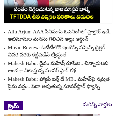
Allu Arjun: AAA సినిమాస్ ఓపెనింగ్‌లో హైలైట్ ఇదే..
అభిమానుల మనసు గెలిచిన అల్లు అర్జున్
Movie Review: ఓటీటీలోకి ఇంటెన్స్ సస్పెన్స్ థ్రిల్లర్..
చివరి వరకు కట్టిపడేసే ట్విస్టులే
Mahesh Babu: దైవం మహేష్ రూపేణ.. చిన్నారులకు
అండగా నిలుస్తున్న సూపర్ స్టార్ కథ
Mahesh Babu: హ్యాపీ బర్త్ డే MB.. మహేష్‌పై నమ్రత
ప్రేమ వర్షం.. ఫిదా అవుతున్న సూపర్‌స్టార్ ఫ్యాన్స్
మరిన్ని వార్తలు
క్రైమ్