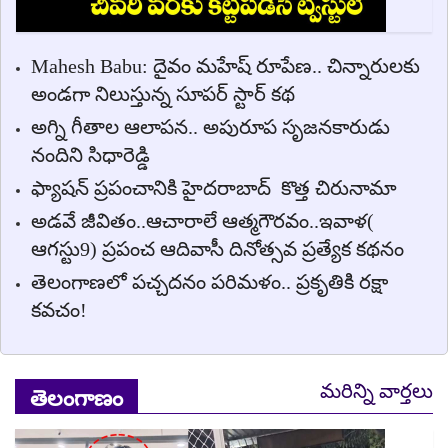
Mahesh Babu: దైవం మహేష్ రూపేణ.. చిన్నారులకు
అండగా నిలుస్తున్న సూపర్ స్టార్ కథ
అగ్ని గీతాల ఆలాపన.. అపురూప సృజనకారుడు
నందిని సిధారెడ్డి
ఫ్యాషన్ ప్రపంచానికి హైదరాబాద్ కొత్త చిరునామా
అడవే జీవితం..ఆచారాలే ఆత్మగౌరవం..ఇవాళ(
ఆగస్టు9) ప్రపంచ ఆదివాసీ దినోత్సవ ప్రత్యేక కథనం
తెలంగాణలో పచ్చదనం పరిమళం.. ప్రకృతికి రక్షా
కవచం!
మరిన్ని వార్తలు
తెలంగాణం